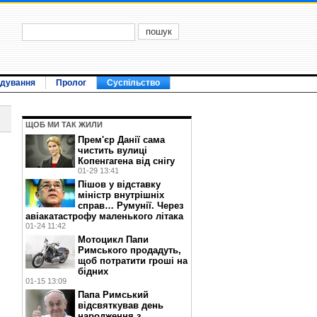
ідування
Пролог
Суспільство
ЩОБ МИ ТАК ЖИЛИ
Прем'єр Данії сама
чистить вулиці
Копенгагена від снігу
01-29 13:41
Пішов у відставку
міністр внутрішніх
справ… Румунії. Через
авіакатастрофу маленького літака
01-24 11:42
Мотоцикл Папи
Римського продадуть,
щоб потратити гроші на
бідних
01-15 13:09
Папа Римський
відсвяткував день
народження з