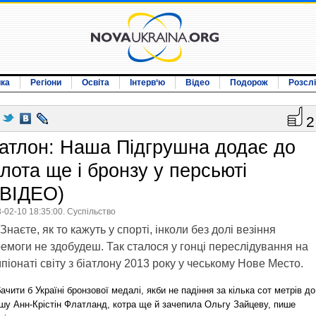
ика
Регіони
Освіта
Інтерв‘ю
Відео
Подорож
Розсл
2
іатлон: Наша Підгрушна додає до
лота ще і бронзу у персьюті
+ВІДЕО)
-02-10 18:35:00. Суспільство
Знаєте, як то кажуть у спорті, інколи без долі везіння
емоги не здобудеш. Так сталося у гонці переслідування на
піонаті світу з біатлону 2013 року у чеському Нове Место.
ачити б Україні бронзової медалі, якби не падіння за кілька сот метрів до
ішу Анн-Крістін Флатланд, котра ще й зачепила Ольгу Зайцеву, пише