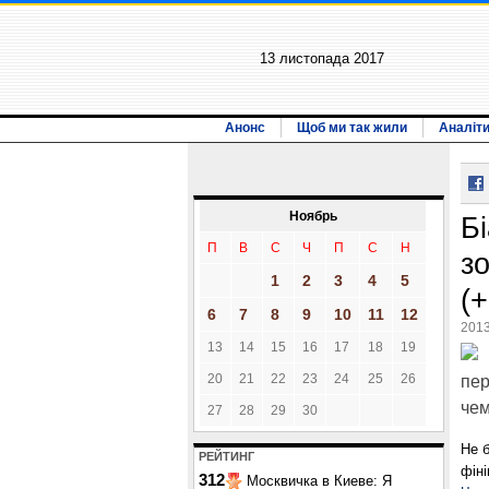
13 листопада 2017
Анонс
Щоб ми так жили
Аналіт
Ноябрь
Б
П
В
С
Ч
П
С
Н
зо
1
2
3
4
5
(
6
7
8
9
10
11
12
2013
13
14
15
16
17
18
19
20
21
22
23
24
25
26
пер
чем
27
28
29
30
Не б
РЕЙТИНГ
фін
312
Москвичка в Киеве: Я