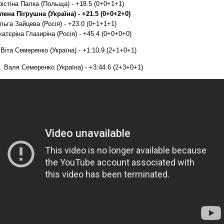
рістіна Палка (Польща) - +18.5 (0+0+1+1)
лена Пігрушна (Україна) - +21.5 (0+0+2+0)
льга Зайцева (Росія) - +23.0 (0+1+1+1)
катєріна Глазиріна (Росія) - +45.4 (0+0+0+0)
. Віта Семеренко (Україна) - +1:10.9 (2+1+0+1)
3. Валя Семеренко (Україна) - +3:44.6 (2+3+0+1)