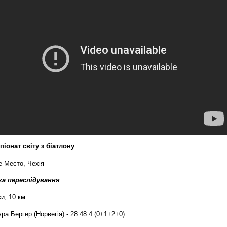
піонат світу з біатлону
е Место, Чехія
ка переслідування
и, 10 км
ура Бергер (Норвегія) - 28:48.4 (0+1+2+0)