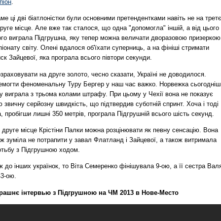
піон
.
ме ці дві біатлоністки були основними претендентками навіть не на третє
руге місце. Але вже так сталося, що одна "допомогла" іншій, а від цього
ого виграла Підгрушна, яку тепер можна величати дворазовою призеркою
іонату світу. Олені вдалося об'їхати суперниць, а на фініші стримати
ск Зайцевої, яка програла всього півтори секунди.
зраховувати на друге золото, чесно сказати, Україні не доводилося.
емогти феноменальну Туру Бергер у наш час важко. Норвежка сьогодні
у виграла з трьома колами штрафу. При цьому у Чехії вона не показує
 звичну серйозну швидкість, що підтвердив суботній спринт. Хоча і тоді
, пробігши лишні 350 метрів, програла Підгрушній всього шість секунд.
 друге місце Крістіни Палки можна розцінювати як певну сенсацію. Вона
ж зуміла не потрапити у завал Флатланд і Зайцевої, а також витримала
отьбу з Підгрушною ходом.
 до інших українок, то Віта Семеренко фінішувала 9-ою, а її сестра Валя
43-ою.
рашнє інтервью з Підгрушною на ЧМ 2013 в Нове-Место