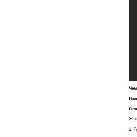
Чем
Нов
Гон
Жінк
1. Т