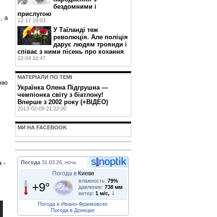
бездомними і
прислугою
, а
12-17 19:03
У Таїланді теж
революція. Але поліція
дарує людям троянди і
співає з ними пісень про кохання
12-04 10:47
МАТЕРIАЛИ ПО ТЕМI
шню
Українка Олена Підгрушна —
чемпіонка світу з біатлону!
Вперше з 2002 року (+ВІДЕО)
2013-02-09 21:22:00
МИ НА FACEBOOK
Погода
31.03.26, ночь
 -
Погода в
Киеве
влажность:
79%
+9°
давление:
738 мм
ветер:
1 м/с,
Погода в Ивано-Франковске
Погода в Донецке