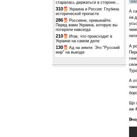
Чем
старалась держаться в стороне...
310
Украина и Россия: Глубина
А са
исторической пропасти
на д
286
Россияне, привыкайте:
усь
Перед вами Украина, которую вы
потеряли навсегда
чемп
нати
210
Итак, что происходит в
Украине на самом деле
А ро
130
Ад на земле: Это "Русский
Пер
мир" на выезде
гонк
свою
Тура
А от
тако
бор
Що ж
аж 
Вчо