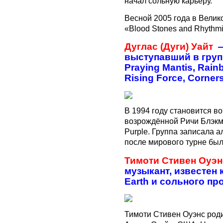
начал сольную карьеру.
Весной 2005 года в Велик
«Blood Stones and Rhythmi
Дуглас (Дуги) Уайт
выступавший в группа
Praying Mantis, Rai
Rising Force, Corners
В 1994 году становится в
возрождённой Ричи Блэкм
Purple. Группа записала ал
после мирового турне бы
Тимоти Стивен Оуэн
музыкант, известен к
Earth и сольного пр
Тимоти Стивен Оуэнс роди