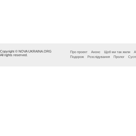
Copyright © NOVA UKRAINA.ORG
Про проект
Анонс
Щоб ми так жили
А
All rights reserved.
Подорож
Розслідування
Пролог
Сусп