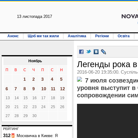
13 листопада 2017
Анонс
Щоб ми так жили
Аналітика
Регіони
Освіта
Ноябрь
Легенды рока в
П
В
С
Ч
П
С
Н
2016-06-20 19:35:00. Суспіл
1
2
3
4
5
7 июля созвезди
уровня выступит в
6
7
8
9
10
11
12
сопровождении сим
13
14
15
16
17
18
19
20
21
22
23
24
25
26
27
28
29
30
РЕЙТИНГ
312
Москвичка в Киеве: Я