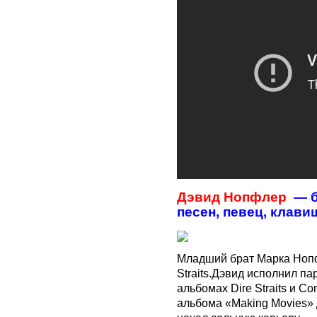
Дэвид Нопфлер
— б
песен, певец, клави
Младший брат Марка Нопф
Straits.Дэвид исполнил па
альбомах Dire Straits и C
альбома «Making Movies»