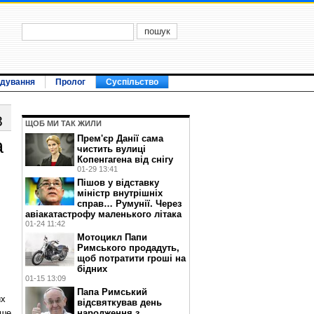
ідування
Пролог
Суспільство
8
ЩОБ МИ ТАК ЖИЛИ
Прем'єр Данії сама
а
чистить вулиці
Копенгагена від снігу
01-29 13:41
Пішов у відставку
міністр внутрішніх
справ… Румунії. Через
авіакатастрофу маленького літака
01-24 11:42
Мотоцикл Папи
Римського продадуть,
щоб потратити гроші на
бідних
01-15 13:09
Папа Римський
их
відсвяткував день
аше
народження з