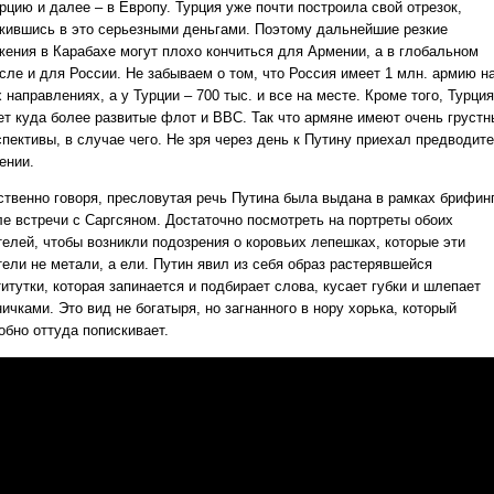
рцию и далее – в Европу. Турция уже почти построила свой отрезок,
жившись в это серьезными деньгами. Поэтому дальнейшие резкие
жения в Карабахе могут плохо кончиться для Армении, а в глобальном
сле и для России. Не забываем о том, что Россия имеет 1 млн. армию н
 направлениях, а у Турции – 700 тыс. и все на месте. Кроме того, Турция
ет куда более развитые флот и ВВС. Так что армяне имеют очень грустн
спективы, в случае чего. Не зря через день к Путину приехал предводит
ении.
ственно говоря, пресловутая речь Путина была выдана в рамках брифин
ле встречи с Саргсяном. Достаточно посмотреть на портреты обоих
телей, чтобы возникли подозрения о коровьих лепешках, которые эти
тели не метали, а ели. Путин явил из себя образ растерявшейся
итутки, которая запинается и подбирает слова, кусает губки и шлепает
ичками. Это вид не богатыря, но загнанного в нору хорька, который
обно оттуда попискивает.