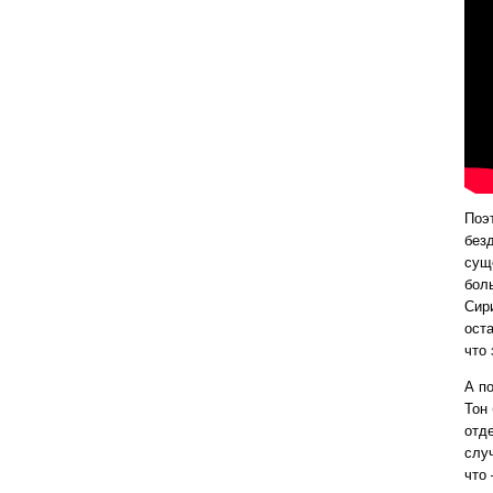
Поэ
без
сущ
бол
Сир
ост
что
А п
Тон
отд
случ
что