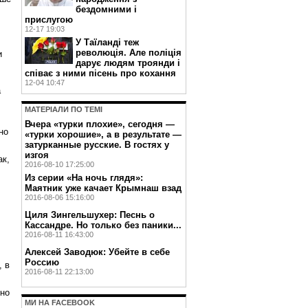
бездомними і
прислугою
12-17 19:03
У Таїланді теж
революція. Але поліція
и
дарує людям троянди і
співає з ними пісень про кохання
12-04 10:47
а
МАТЕРIАЛИ ПО ТЕМI
Вчера «турки плохие», сегодня —
но
«турки хорошие», а в результате —
затурканные русские. В гостях у
изгоя
ак,
2016-08-10 17:25:00
Из серии «На ночь глядя»:
Маятник уже качает Крымнаш взад
2016-08-06 15:16:00
Циля Зингельшухер: Песнь о
Кассандре. Но только без паники...
2016-08-11 16:43:00
Алексей Заводюк: Убейте в себе
Россию
, в
2016-08-11 22:13:00
нно
МИ НА FACEBOOK