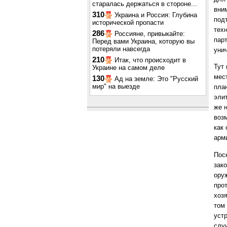
старалась держаться в стороне...
вни
310
Украина и Россия: Глубина
под
исторической пропасти
тех
286
Россияне, привыкайте:
пар
Перед вами Украина, которую вы
потеряли навсегда
уни
210
Итак, что происходит в
Тут
Украине на самом деле
мес
130
Ад на земле: Это "Русский
мир" на выезде
пла
эли
же 
воз
как
арм
Пос
зак
оруж
про
хоз
том
уст
слу