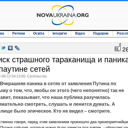
ика
Регіони
Освіта
Інтерв‘ю
Відео
Подорож
Розсл
2
иск страшного тараканища и паник
 паутине сетей
-08-12 04:13:00. Суспільство
Вчерашняя паника в сетях от заявления Путина по
му о том, что, якобы он этого (чего непонятно) так не
авит, показывает, что наша публика разучилась
имательно смотреть, слушать и ленится думать. А
лище было эпическое. Кто не видел – смотрите.
ственно говоря, перед этим заявлением произошло два пренеприятнейш
 Путина события, которые нужно было замести под коврик, - обращает н