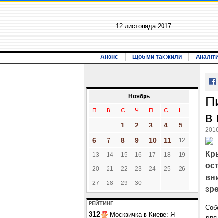
12 листопада 2017
Анонс
Щоб ми так жили
Аналіт
Ноябрь
П
П
В
С
Ч
П
С
Н
в
1
2
3
4
5
2016
6
7
8
9
10
11
12
Кры
13
14
15
16
17
18
19
ост
20
21
22
23
24
25
26
вн
27
28
29
30
зре
РЕЙТИНГ
Соб
312
Москвичка в Киеве: Я
для