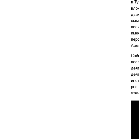
в Ту
вло
дви
смы
всех
име
пер
Арм
Соб
пос
дея
дея
инст
ресн
жал