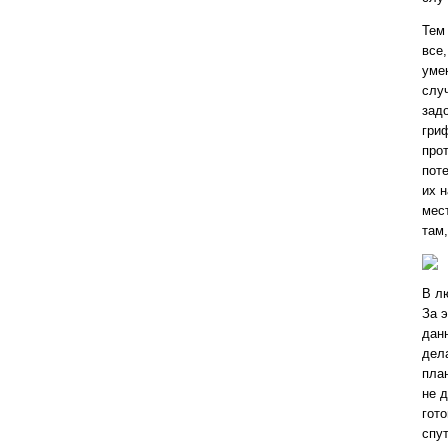
Тем
все,
уме
слу
зад
гри
про
пот
их 
мес
там
В л
За 
дан
дел
пла
не 
гото
спу