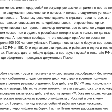
 не менее, имея перед собой не регулярную армию и применяя против не
 что вздумается, россияне так и не смогли показать ощутимого успеха и
ния воевать. Поскольку россияне тщательно скрывают свои потери, а в
чае таковых списывают их на «добровольцев», то кроме бесспорных,
окументированных трупов, например летчиков, все остальное уходит под
фом «секретно» и судить о российских потерях можно только по данным
тивника. А противник сообщает, что в операции при Алеппо россияне
еряли 500-600 человек убитыми. Правда, повстанцы не берутся сортиров
на ВС РФ и ЧВК. Они одинаково экипированы и работают в одних и тех ж
тах. Поэтому, даются общие цифры, а сортируют пускай в генштабе РФ 
, где оформляют проездные документы в Пекло.
юбом случае, «Буря в пустыне» а ля рюс вышла ракообразно и бестолко
этими событиями следят спутники десятков стран и военные получают
ные в режиме реального времени. Все действия ВС РФ анализируются и
аются выводы. Мы их не знаем потому, что эти выводы ложатся в основ
нирования тактических действий против армии РФ. Уже нет стран, котор
допускают возможность военного конфликта с Россией и они к нему
вятся. Говорят, что над местом событий работают сразу несколько
тников с иероглифами на борту. Так что Путин может рассказывать что