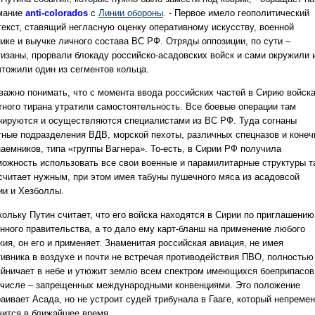
мание
anti-colorados
с
Линии обороны
. - Первое имело геополитический
текст, ставящий негласную оценку оперативному искусству, военной
нике и выучке личного состава ВС РФ. Отряды оппозиции, по сути –
тизаны, прорвали блокаду российско-асадовских войск и сами окружили 
чтожили один из сегментов кольца.
 важно понимать, что с момента ввода российских частей в Сирию войск
тного тирана утратили самостоятельность. Все боевые операции там
нируются и осуществляются специалистами из ВС РФ. Туда согнаны
тные подразделения ВДВ, морской пехоты, различных спецназов и конеч
наемников, типа «группы Вагнера». То-есть, в Сирии РФ получила
можность использовать все свои военные и парамилитарные структуры т
 считает нужным, при этом имея табуны пушечного мяса из асадовсой
ии и Хезболлы.
кольку Путин считает, что его войска находятся в Сирии по приглашению
онного правительства, а то дало ему карт-бланш на применение любого
ия, он его и применяет. Знаменитая российская авиация, не имея
тивника в воздухе и почти не встречая противодействия ПВО, полностью
яйничает в небе и утюжит землю всем спектром имеющихся боеприпасов
 числе – запрещенных международными конвенциями. Это положение
раивает Асада, но не устроит судей трибунала в Гааге, который непреме
чится в ближайшее время.