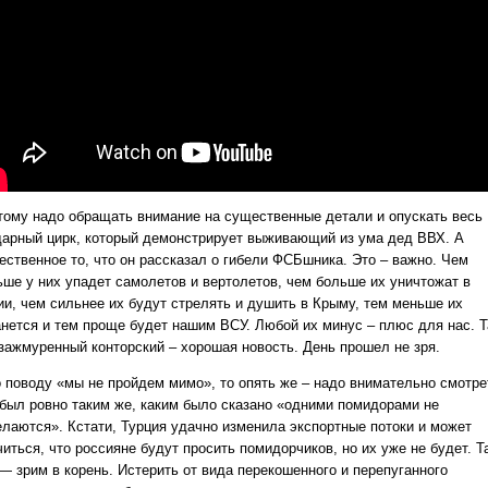
тому надо обращать внимание на существенные детали и опускать весь
дарный цирк, который демонстрирует выживающий из ума дед ВВХ. А
ественное то, что он рассказал о гибели ФСБшника. Это – важно. Чем
ьше у них упадет самолетов и вертолетов, чем больше их уничтожат в
ии, чем сильнее их будут стрелять и душить в Крыму, тем меньше их
анется и тем проще будет нашим ВСУ. Любой их минус – плюс для нас. Т
 зажмуренный конторский – хорошая новость. День прошел не зря.
о поводу «мы не пройдем мимо», то опять же – надо внимательно смотре
 был ровно таким же, каким было сказано «одними помидорами не
елаются». Кстати, Турция удачно изменила экспортные потоки и может
иться, что россияне будут просить помидорчиков, но их уже не будет. Т
 — зрим в корень. Истерить от вида перекошенного и перепуганного