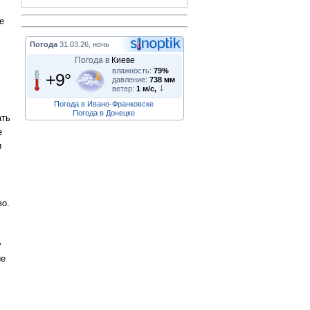
е
Погода
31.03.26, ночь
Погода в
Киеве
влажность:
79%
+9°
давление:
738 мм
ветер:
1 м/с,
Погода в Ивано-Франковске
Погода в Донецке
ать
е
и
во.
у
ые