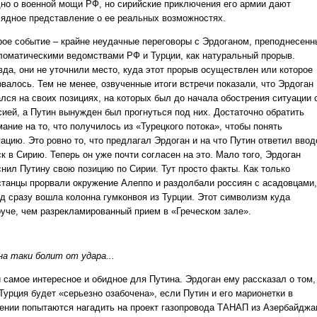
дно о военной мощи РФ, но сирийские приключения его армии дают
лядное представление о ее реальных возможностях.
рое событие – крайне неудачные переговоры с Эрдоганом, преподнесенн
ломатическими ведомствами РФ и Турции, как натуральный прорыв.
вда, они не уточнили место, куда этот прорыв осуществлен или которое
рвалось. Тем не менее, озвученные итоги встречи показали, что Эрдоган
ался на своих позициях, на которых был до начала обострения ситуации 
сией, а Путин вынужден был прогнуться под них. Достаточно обратить
ание на то, что получилось из «Турецкого потока», чтобы понять
уацию. Это ровно то, что предлагал Эрдоган и на что Путин ответил вво
к в Сирию. Теперь он уже почти согласен на это. Мало того, Эрдоган
снил Путину свою позицию по Сирии. Тут просто факты. Как только
станцы прорвали окружение Алеппо и раздолбали россиян с асадовцами,
од сразу вошла колонна гумконвоя из Турции. Этот символизм куда
руче, чем разрекламированный прием в «Греческом зале».
на таки болит от удара...
и самое интересное и обидное для Путина. Эрдоган ему рассказал о том,
Турция будет «серьезно озабочена», если Путин и его марионетки в
ении попытаются нагадить на проект газопровода ТАНАП из Азербайджа