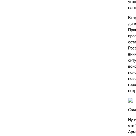
уго
наг
Вто
дип
Пра
про
ост
Рос
вним
сит
войс
поя
пов
гор
пок
Спи
Ну 
что 
Арм