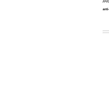
дед
anti