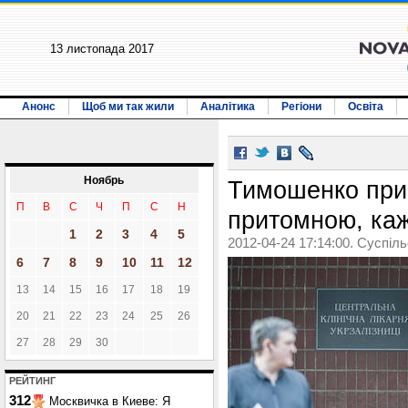
13 листопада 2017
Анонс
Щоб ми так жили
Аналітика
Регіони
Освіта
Ноябрь
Тимошенко при
П
В
С
Ч
П
С
Н
притомною, каж
1
2
3
4
5
2012-04-24 17:14:00. Суспіл
6
7
8
9
10
11
12
13
14
15
16
17
18
19
20
21
22
23
24
25
26
27
28
29
30
РЕЙТИНГ
312
Москвичка в Киеве: Я