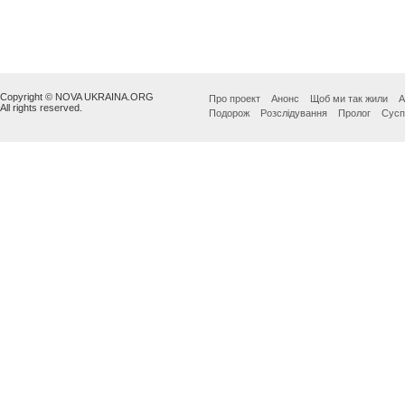
Copyright © NOVA UKRAINA.ORG
Про проект
Анонс
Щоб ми так жили
А
All rights reserved.
Подорож
Розслідування
Пролог
Сусп