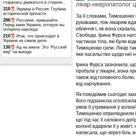
старалась держаться в стороне...
лікар-невропатолог 
310
Украина и Россия: Глубина
исторической пропасти
За її словами, Тимошенко 
286
Россияне, привыкайте:
рукавами, тож лікарям вда
Перед вами Украина, которую вы
обличчя і, як вона сказала
потеряли навсегда
Свобода. Ірина Фурса наго
210
Итак, что происходит в
Украине на самом деле
частинах тіла, які були від
130
Ад на земле: Это "Русский
Тимошенко сили. Лікар та
мир" на выезде
яке насильство щодо неї 
Ірина Фурса зазначила, що
пробула у лікарні, вона пр
також від головного болю
від харчування.
Як повідомив сьогодні за
його підзахисна оголосила
умов її утримання у колонії
Тимошенко оприлюднили її 
що під час її силового до
колонії вдарили її у живіт
написала, що через біль з