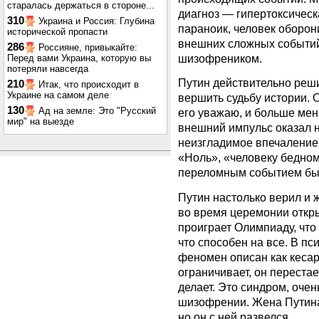
старалась держаться в стороне...
диагноз — гипертоксическ
310
Украина и Россия: Глубина
параноик, человек оборон
исторической пропасти
внешних сложных событий
286
Россияне, привыкайте:
шизофреником.
Перед вами Украина, которую вы
потеряли навсегда
Путин действительно реши
210
Итак, что происходит в
Украине на самом деле
вершить судьбу истории. О
130
Ад на земле: Это "Русский
его уважаю, и больше меня
мир" на выезде
внешний импульс оказал н
неизгладимое впечаление.
«Ноль», «человеку бедном
переломным событием бы
Путин настолько верил и 
во время церемонии откры
проиграет Олимпиаду, что 
что способен на все. В пс
феномен описан как кесар
ограничивает, он перестает
делает. Это синдром, оче
шизофрении. Жена Путина
но он с ней развелся.