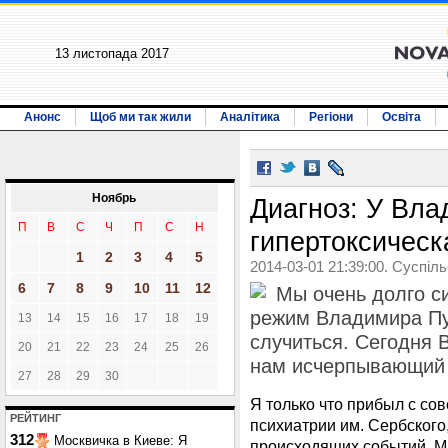
13 листопада 2017
Анонс
Щоб ми так жили
Аналітика
Регіони
Освіта
Ноябрь
Диагноз: У Вл
П
В
С
Ч
П
С
Н
гипертоксичес
1
2
3
4
5
2014-03-01 21:39:00. Суспіл
6
7
8
9
10
11
12
Мы очень долго си
режим Владимира Пут
13
14
15
16
17
18
19
случиться. Сегодня
20
21
22
23
24
25
26
нам исчерпывающий о
27
28
29
30
Я только что прибыл с со
РЕЙТИНГ
психиатрии им. Сербского
312
Москвичка в Киеве: Я
происходящих событий. М