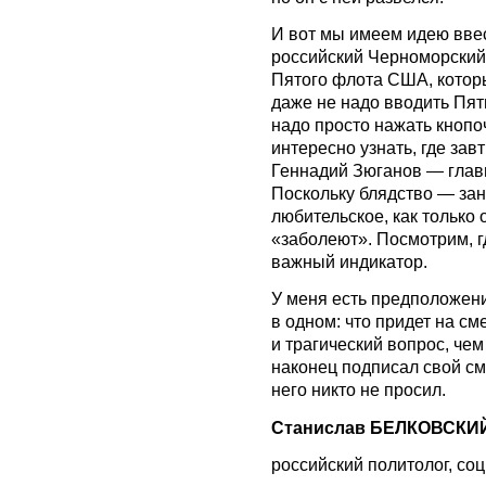
И вот мы имеем идею ввес
российский Черноморский
Пятого флота США, которы
даже не надо вводить Пя
надо просто нажать кнопоч
интересно узнать, где за
Геннадий Зюганов — глав
Поскольку блядство — зан
любительское, как только 
«заболеют». Посмотрим, гд
важный индикатор.
У меня есть предположени
в одном: что придет на с
и трагический вопрос, че
наконец подписал свой сме
него никто не просил.
Станислав БЕЛКОВСКИ
российский политолог, со