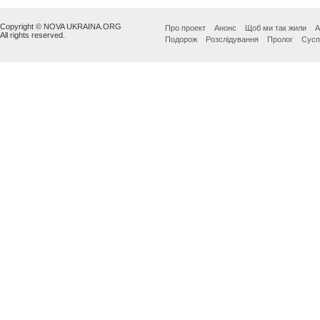
Copyright © NOVA UKRAINA.ORG
Про проект
Анонс
Щоб ми так жили
А
All rights reserved.
Подорож
Розслідування
Пролог
Сусп