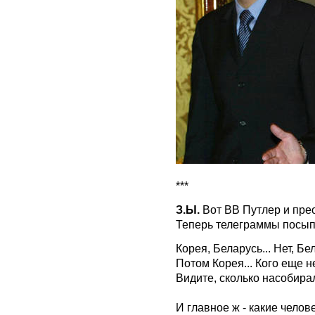
***
З.Ы.
Вот ВВ Путлер и пре
Теперь телеграммы посыпя
Корея, Беларусь... Нет, Бе
Потом Корея... Кого еще н
Видите, сколько насобира
И главное ж - какие чело