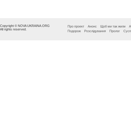
Copyright © NOVA UKRAINA.ORG
Про проект
Анонс
Щоб ми так жили
А
All rights reserved.
Подорож
Розслідування
Пролог
Сусп