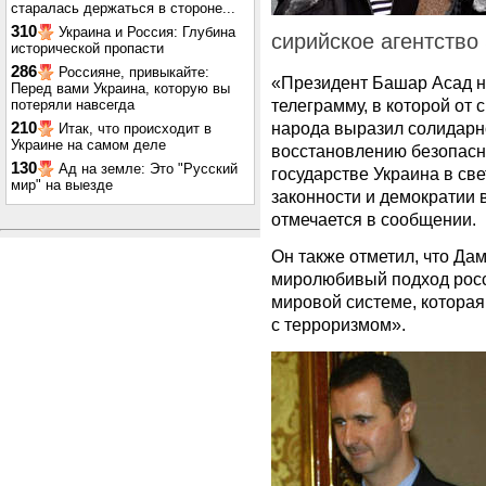
старалась держаться в стороне...
310
Украина и Россия: Глубина
сирийское агентство
исторической пропасти
286
Россияне, привыкайте:
«Президент Башар Асад 
Перед вами Украина, которую вы
телеграмму, в которой от 
потеряли навсегда
народа выразил солидарно
210
Итак, что происходит в
Украине на самом деле
восстановлению безопасн
130
Ад на земле: Это "Русский
государстве Украина в св
мир" на выезде
законности и демократии 
отмечается в сообщении.
Он также отметил, что Да
миролюбивый подход росс
мировой системе, которая
с терроризмом».