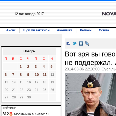
12 листопада 2017
Анонс
Щоб ми так жили
Аналітика
Регіони
Освіта
Ноябрь
Вот зря вы гово
П
В
С
Ч
П
С
Н
не поддержал. 
1
2
3
4
5
2014-03-06 22:28:00. Суспіл
6
7
8
9
10
11
12
13
14
15
16
17
18
19
20
21
22
23
24
25
26
27
28
29
30
РЕЙТИНГ
312
Москвичка в Киеве: Я