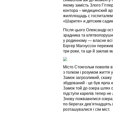
якому замість Злого Гітл
контора – медицинский ар
жилплощадь с госпиталем
«Шарите» и детским садик
Після цього Олександр ос
зрадника та клятвопорушни
у родинному — власне всі
Біргер Магнуссон пережив
три роки, та ще й заклав
Місто Стокгольм повелів в
з толком і розумом життя 
Замок загрозливий, скажу 
збудований - це був ярла н
Замок той до озера шлях 
підступи карелів тепер не
Знову пожвавилися озера 
по берегах дев'ятнадцять
розташувалися і сім міст.