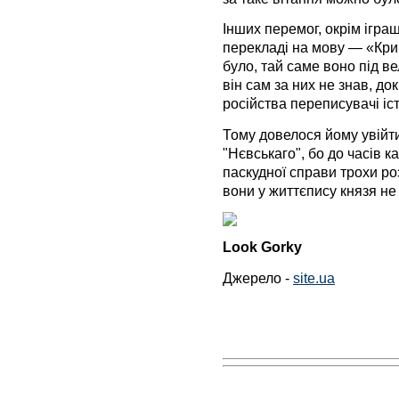
Інших перемог, окрім ігр
перекладі на мову — «Кри
було, тай саме воно під в
він сам за них не знав, до
російства переписувачі іст
Тому довелося йому увійти
"Нєвськаго", бо до часів к
паскудної справи трохи ро
вони у життєпису князя не
Look Gorky
Джерело -
site.ua