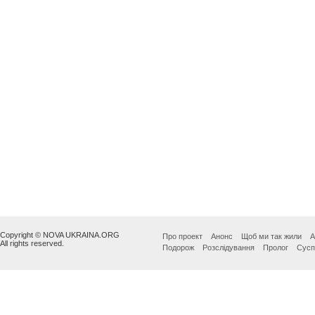
Copyright © NOVA UKRAINA.ORG
Про проект
Анонс
Щоб ми так жили
А
All rights reserved.
Подорож
Розслідування
Пролог
Сусп