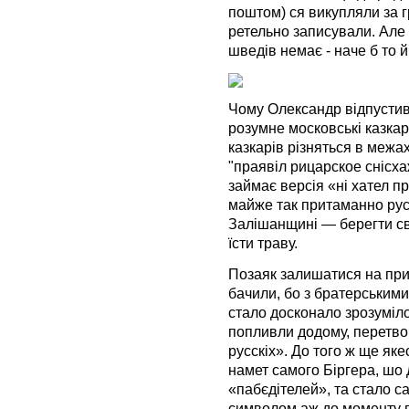
поштом) ся викупляли за г
ретельно записували. Але 
шведів немає - наче б то й 
Чому Олександр відпустив
розумне московські казка
казкарів різняться в межах
"праявіл рицарское снісха
займає версія «ні хател п
майже так притаманно рус
Залішанщині — берегти св
їсти траву.
Позаяк залишатися на прив
бачили, бо з братерськими
стало досконало зрозуміло
попливли додому, перетво
русскіх». До того ж ще яке
намет самого Біргера, шо 
«пабєдітелей», та стало 
символом аж до моменту п