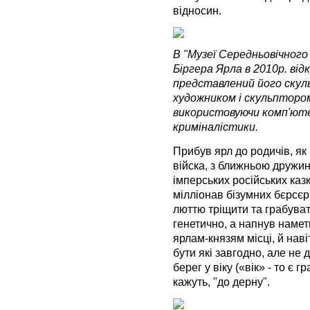
відносин.
В "Музеї Середньовічного
Біргера Ярла в 2010р. від
представлений його скул
художником і скульптором
використовуючи комп'юте
криміналістики.
Прибув ярл до родичів, як
війска, з ближньою дружин
імперських російських каз
мілліонав бізумних бєрсєрк
люттю тріщити та грабува
генетично, а напнув наме
ярлам-князям місці, й наві
бути які завгодно, але не 
берег у віку («вік» - то є 
кажуть, "до дерну".