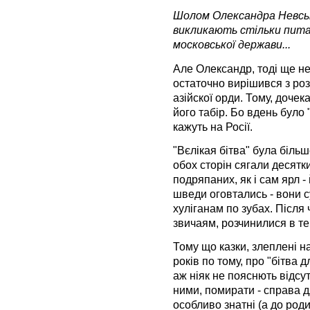
Шолом Олександра Невськ
викликають стільки питань
московської держави...
Але Олександр, тоді ще не
остаточно вирішився з ро
азійскої орди. Тому, дочек
його табір. Бо вдень було "
кажуть на Росії.
"Вєлікая бітва" була більш
обох сторін сягали десятк
подряпаних, як і сам ярл - 
шведи оговтались - вони 
хуліганам по зубах. Після 
звичаям, розчинилися в т
Тому що казки, злеплені н
років по тому, про "бітва 
аж ніяк не пояснють відсут
ними, помирати - справа дл
особливо знатні (а до роди