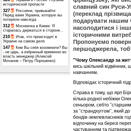
исторической пропасти
славний син Руси-У
327
Россияне, привыкайте:
(переклад прізвища
Перед вами Украина, которую вы
потеряли навсегда
подарувати нашим 
312
Москвичка в Киеве: Я
насолодитися і інш
старалась держаться в стороне...
історичними витреб
210
Итак, что происходит в
Пропонуємо поверн
Украине на самом деле
147
Кем Вы себя возомнили? Вы
першоджерела, тоб
- не царь, а избранный временно во
власть менеджер (Алексей
"Чому Олександр за жит
Мочанов – Петру Порошенко)
кись шкільний відмінник, щ
навчанням.
Відповідає історичний під
Справа в тому, що ярл Бі
кілька-родної небіжки Ол
сеньором, себто "старшим
за "страндхуггом", який до
бондів-землевласників год
відпочинку на березі пере
частуванням та підтверж