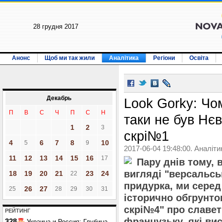
28 грудня 2017
Анонс
Щоб ми так жили
Аналітика
Регіони
Освіта
Декабрь
Look Gorky: Чо
П
В
С
Ч
П
С
Н
таки не був Нє
1
2
3
скрі№1
4
6
7
8
10
5
9
2017-06-04 19:48:00. Аналіти
11
12
13
14
15
16
17
Пару днів тому, 
вигляді "версальськ
18
19
20
21
23
24
22
придурка, ми сере
26
27
25
28
29
30
31
історично обгрунто
скрі№4" про славет
РЕЙТИНГ
французьку, які ви
328
Украина и Россия: Глубина