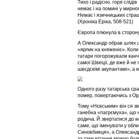
Тихо і радісно. горя слідів
немає і на помині у мирно
Немає і язичницьких страшн
(Хроніка Еріка, 508-521)
Європа плюнула в сторону 
А Олександр обрав шлях ці
«ярлик на княженіє». Коли
татари погорожували канчу
самої Швеції, де вже й не
швєдскімі акупантамі», а м
Одного разу татарська ср
помер, повертаючись з Ор
Тому «Нєвським» він ся зв
ганебна «пагрємуха», що 
родича. Й звертатися до 
саме, що іменувати у обл
Синовбивця», а Олександра
за таке вітання можно бу