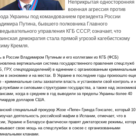
Неприкрытая односторонняя
военная агрессия против
ода Украины под командованием президента России
димира Путина, бывшего полковника Главного
ведывательного управления КГБ СССР, означает, что
аинская демократия стала прямой угрозой кагебистскому
иму Кремля.
ь в России Владимиром Путиным и его коллегами из КГБ (ФСБ)
ановлена ​​вертикальная система государственного правления спецслужб
Б, ГРУ, спецподразделений) в единении с организованным криминальны
ом в экономике и на местах. В Украине в последние годы произошло еще
 - криминальные силы захватили власть и установили свой ​​контроль и 
цслужбами и силовыми структурами государства, а также над экономико
ансами, когда в среднем в год выводили за пределы Украины более 40
лиардов долларов США.
анский специальный прокурор Жозе «Пепе» Гринда Гонсалес, который 10
 изучал деятельность российской мафии в Испании, отмечает, что в
сии, Украине и Беларуси фактически правят диктаторские режимы, котор
овывают свою мощь на спецслужбах в союзе с организованными
минальными кланами.