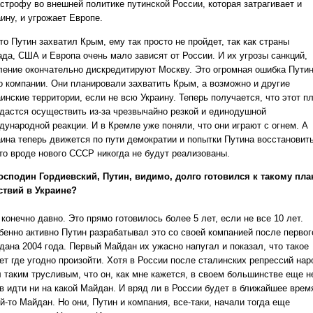
астрофу во внешней политике путинской России, которая затрагивает и
ину, и угрожает Европе.
то Путин захватил Крым, ему так просто не пройдет, так как страны
ада, США и Европа очень мало зависят от России. И их угрозы санкций,
ление окончательно дискредитируют Москву. Это огромная ошибка Пути
го компании. Они планировали захватить Крым, а возможно и другие
инские территории, если не всю Украину. Теперь получается, что этот п
удастся осуществить из-за чрезвычайно резкой и единодушной
дународной реакции. И в Кремле уже поняли, что они играют с огнем. А
аина теперь движется по пути демократии и попытки Путина восстановит
-то вроде нового СССР никогда не будут реализованы.
осподин Гордиевский, Путин, видимо, долго готовился к такому пла
ствий в Украине?
 конечно давно. Это прямо готовилось более 5 лет, если не все 10 лет.
бенно активно Путин разрабатывал это со своей компанией после первог
дана 2004 года. Первый Майдан их ужасно напугал и показал, что такое
ет где угодно произойти. Хотя в России после сталинских репрессий нар
 таким трусливым, что он, как мне кажется, в своем большинстве еще ​​н
ов идти ни на какой Майдан. И вряд ли в России будет в ближайшее врем
й-то Майдан. Но они, Путин и компания, все-таки, начали тогда еще