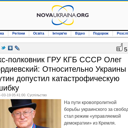
ика
Регіони
Освіта
Інтерв‘ю
Відео
Подорож
Розсл
5
кс-полковник ГРУ КГБ СССР Олег
ордиевский: Относительно Украины
утин допустил катастрофическую
шибку
-03-19 05:41:00. Суспільство
На пути кровопролитной
борьбы украинского за свобо
стал режим «управляемой
демократии» из Кремля.