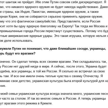
тот шантаж не пройдет. Ибо этим Путин совсем себя дискредитирует. Я
аю, что никакого ядерного оружия не будет никогда задействовано. Даже
ие страны, как Индия, Пакистан, имеющие ядерное оружие, а также
ерная Корея, они не собираются серьезно применять ядерное оружие.
ому что это фактически самоубийство. Представляете, если Россия
осит хотя бы одну ядерную боеголовку на Европу! Так тогда же Москва и
 промышленные города России перестанут существовать. Потому что бу
етные американские ядерные удары. Это такая игрушка, которую нельзя 
ом деле использовать.
еужели Путин не понимает, что даже ближайшие соседи, украинцы,
ерь будут его врагами?
онечно. Он сделал теперь всех своими врагами. Уже складывалось так,
у России нет друзей нигде в мире. А сейчас, после этого, Украина будет
дебна, все украинцы, в той же России. Я сколько их встречал за свою
нь там. И все они имели очень теплые чувства к своему Отечеству. Я
оминаю свое детство, украинская культура была второй культурой для на
ких.
 моей семьи украинская культура всегда значила много, украинские песн
 часто за столом. И так во многих семьях в России. А теперь украинцы
нут врагами этого режима в Кремле.