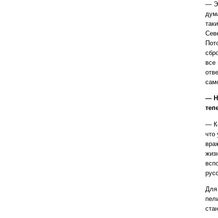
— Э
дум
так
Сев
Пот
сбр
все
отв
сам
— Н
теп
— К
что 
враж
жиз
всп
русс
Для
пели
ста