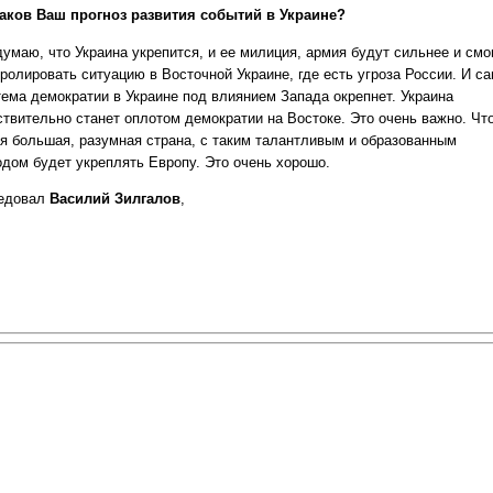
аков Ваш прогноз развития событий в Украине?
умаю, что Украина укрепится, и ее милиция, армия будут сильнее и смо
тролировать ситуацию в Восточной Украине, где есть угроза России. И с
тема демократии в Украине под влиянием Запада окрепнет. Украина
ствительно станет оплотом демократии на Востоке. Это очень важно. Чт
ая большая, разумная страна, с таким талантливым и образованным
одом будет укреплять Европу. Это очень хорошо.
едовал
Василий Зилгалов
,