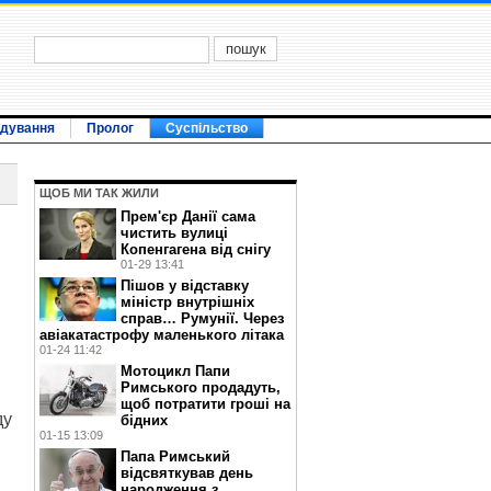
ідування
Пролог
Суспільство
ЩОБ МИ ТАК ЖИЛИ
Прем'єр Данії сама
чистить вулиці
Копенгагена від снігу
01-29 13:41
Пішов у відставку
міністр внутрішніх
справ… Румунії. Через
авіакатастрофу маленького літака
01-24 11:42
Мотоцикл Папи
Римського продадуть,
щоб потратити гроші на
ду
бідних
01-15 13:09
Папа Римський
відсвяткував день
народження з