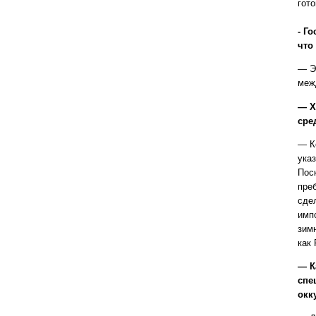
гото
- Г
что
— Э
меж
— Х
сре
— К
ука
Пос
преб
сде
импо
зим
как
— К
спе
окк