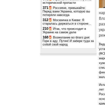
исторической пропасти
371
Россияне, привыкайте:
Перед вами Украина, которую вы
нар
потеряли навсегда
Вла
312
Москвичка в Киеве: Я
старалась держаться в стороне...
раз
210
Итак, что происходит в
укр
Украине на самом деле
реж
168
Возжелание во благо дня:
Гори в аду, Путин! И забери туда за
Вед
собой свой народ
уст
(ФС
мир
хуже
спе
фин
мил
Исп
лет
Рос
осн
кри