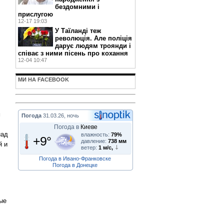
бездомними і
прислугою
12-17 19:03
У Таїланді теж
революція. Але поліція
дарує людям троянди і
співає з ними пісень про кохання
12-04 10:47
МИ НА FACEBOOK
м
Погода
31.03.26, ночь
Погода в
Киеве
над
влажность:
79%
+9°
давление:
738 мм
й и
ветер:
1 м/с,
Погода в Ивано-Франковске
Погода в Донецке
ые