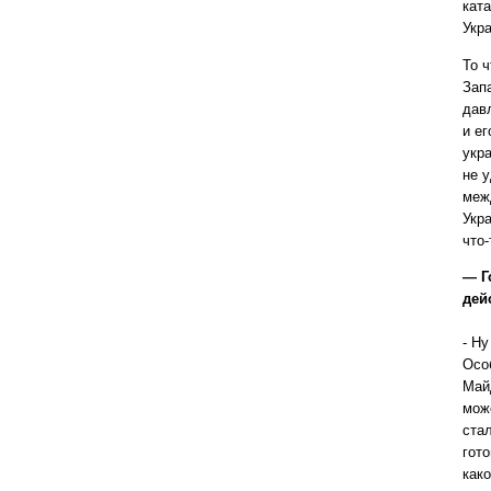
кат
Укра
То ч
Зап
дав
и е
укра
не 
меж
Укр
что
— Г
дей
- Ну
Осо
Май
мож
стал
гот
како