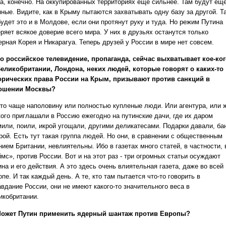
а, конечно. На оккупированных территориях еще сильнее. Там будут еще
нные. Видите, как в Крыму пытаются захватывать одну базу за другой. Т
удет это и в Молдове, если они протянут руку и туда. Но режим Путина
ряет всякое доверие всего мира. У них в друзьях останутся только
ерная Корея и Никарагуа. Теперь друзей у России в мире нет совсем.
о российское телевидение, пропаганда, сейчас выхватывает кое-ког
Великобритании, Лондона, неких людей, которые говорят о каких-то
орических права России на Крым, призывают против санкций в
ошении Москвы?
то чаще наполовину или полностью купленые люди. Или агентура, или 
кого приглашали в Россию ежегодно на путинские дачи, где их даром
мили, поили, икрой угощали, другими деликатесами. Подарки давали, ба
рой. Есть тут такая группа людей. Но они, в сравнении с общественным
ием Британии, невлиятельны. Ибо в газетах много статей, в частности, 
мс», против России. Вот и на этот раз - три огромных статьи осуждают
на и его действия. А это здесь очень влиятельная газета, даже во всей
пе. И так каждый день. А те, кто там пытается что-то говорить в
вдание России, они не имеют какого-то значительного веса в
икобритании.
ожет Путин применить ядерный шантаж против Европы?