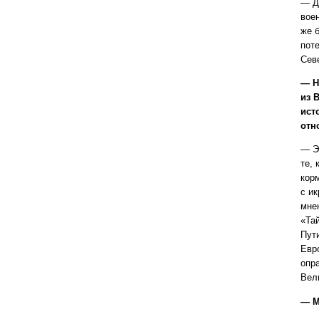
— Д
вое
же б
поте
Сев
— Н
из 
ист
отн
— Э
те, 
кор
с ик
мнен
«Тай
Пути
Евро
опра
Вел
— М