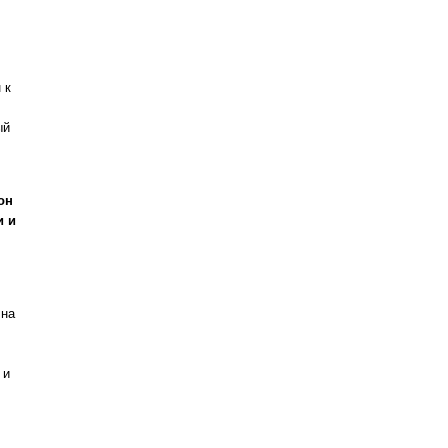
 к
ый
он
и и
 на
 и