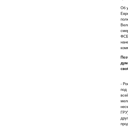
Об 
Евр
пол
Вел
смер
ФСБ
нан
ком
Поэ
дум
сво
- Р
под 
все
мель
нес
ГРУ
дру
про