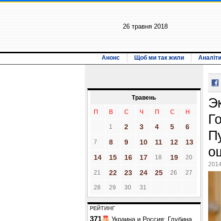
26 травня 2018
Анонс
Щоб ми так жили
Аналіт
Травень
Э
П
В
С
Ч
П
С
Н
Г
2
3
4
5
6
1
П
8
9
10
11
12
13
7
о
14
15
16
17
19
18
20
2014
22
23
24
25
21
26
27
28
29
30
31
РЕЙТИНГ
371
Украина и Россия: Глубина