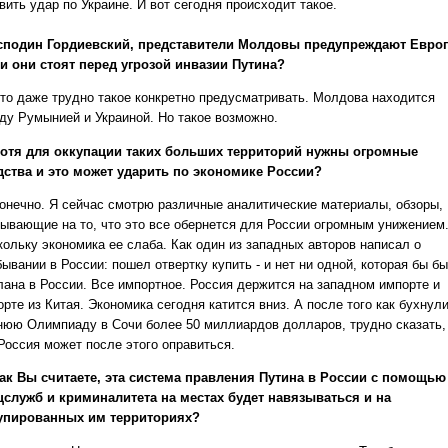
вить удар по Украине. И вот сегодня происходит такое.
осподин Гордиевский, представители Молдовы предупреждают Европ
 и они стоят перед угрозой инвазии Путина?
то даже трудно такое конкретно предусматривать. Молдова находится
ду Румынией и Украиной. Но такое возможно.
отя для оккупации таких больших территорий нужны огромные
дства и это может ударить по экономике России?
онечно. Я сейчас смотрю различные аналитические материалы, обзоры,
зывающие на то, что это все обернется для России огромным унижением
кольку экономика ее слаба. Как один из западных авторов написал о
ывании в России: пошел отвертку купить - и нет ни одной, которая бы б
лана в России. Все импортное. Россия держится на западном импорте и
рте из Китая. Экономика сегодня катится вниз. А после того как бухнули
нюю Олимпиаду в Сочи более 50 миллиардов долларов, трудно сказать,
 Россия может после этого оправиться.
ак Вы считаете, эта система правления Путина в России с помощью
цслужб и криминалитета на местах будет навязываться и на
упированных им территориях?