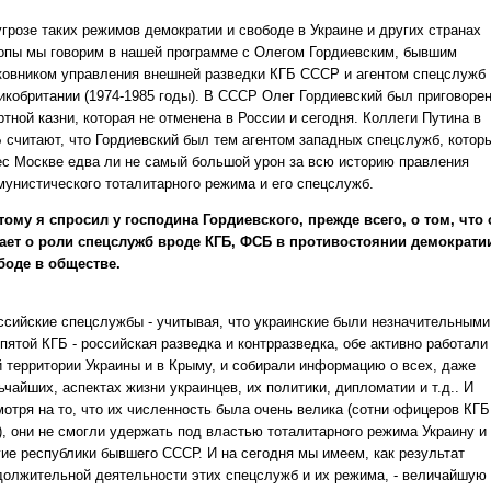
угрозе таких режимов демократии и свободе в Украине и других странах
опы мы говорим в нашей программе с Олегом Гордиевским, бывшим
ковником управления внешней разведки КГБ СССР и агентом спецслужб
икобритании (1974-1985 годы). В СССР Олег Гордиевский был приговорен
тной казни, которая не отменена в России и сегодня. Коллеги Путина в
 считают, что Гордиевский был тем агентом западных спецслужб, котор
ес Москве едва ли не самый большой урон за всю историю правления
мунистического тоталитарного режима и его спецслужб.
тому я спросил у господина Гордиевского, прежде всего, о том, что 
ает о роли спецслужб вроде КГБ, ФСБ в противостоянии демократи
боде в обществе.
оссийские спецслужбы - учитывая, что украинские были незначительными
пятой КГБ - российская разведка и контрразведка, обе активно работали
й территории Украины и в Крыму, и собирали информацию о всех, даже
чайших, аспектах жизни украинцев, их политики, дипломатии и т.д.. И
мотря на то, что их численность была очень велика (сотни офицеров КГБ
), они не смогли удержать под властью тоталитарного режима Украину и
гие республики бывшего СССР. И на сегодня мы имеем, как результат
должительной деятельности этих спецслужб и их режима, - величайшую