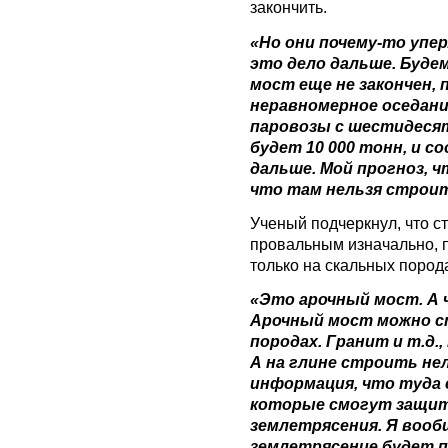
закончить.
«Но они почему-то упе
это дело дальше. Буде
мост еще не закончен, 
неравномерное оседани
паровозы с шестидеся
будет 10 000 тонн, и 
дальше. Мой прогноз, 
что там нельзя строи
Ученый подчеркнул, что с
провальным изначально, п
только на скальных пород
«Это арочный мост. А 
Арочный мост можно с
породах. Гранит и т.д.
А на глине строить не
информация, что туда 
которые смогут защи
землетрясения. Я вооб
землетрясение будет п