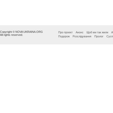
Copyright © NOVA UKRAINA.ORG
Про проект
Анонс
Щоб ми так жили
А
All rights reserved.
Подорож
Розслідування
Пролог
Сусп