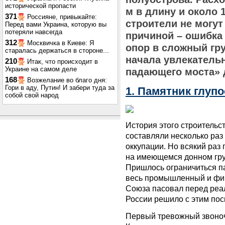
исторической пропасти
м в длину и около 
371
Россияне, привыкайте:
строители не могут
Перед вами Украина, которую вы
потеряли навсегда
причиной – ошибка 
312
Москвичка в Киеве: Я
опор в сложный грун
старалась держаться в стороне...
начала увлекатель
210
Итак, что происходит в
Украине на самом деле
падающего моста» 
168
Возжелание во благо дня:
Гори в аду, Путин! И забери туда за
1. Памятник глуп
собой свой народ
История этого строительс
составляли несколько ра
оккупации. Но всякий раз 
на имеющемся донном грун
Пришлось ограничиться п
весь промышленный и фи
Союза пасовал перед реа
России решило с этим пос
Первый тревожный звоноч