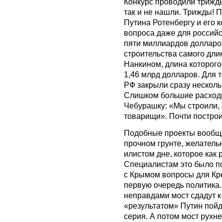
Конкурс проводили трижды
так и не нашли. Трижды! 
Путина Ротенбергу и его 
вопроса даже для российс
пяти миллиардов долларов.
строительства самого дли
Нанкином, длина которого
1,46 млрд долларов. Для т
РФ закрыли сразу несколь
Слишком большие расходы
Чебурашку: «Мы строили, 
товарищи». Почти построи
Подобные проекты вообще
прочном грунте, желатель
илистом дне, которое как 
Специалистам это было по
с Крымом вопросы для Кре
первую очередь политика.
неправдами мост сдадут к
«результатом» Путин пой
серия. А потом мост рухне