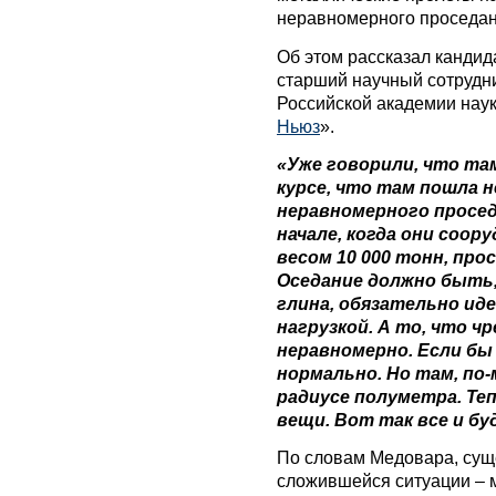
неравномерного проседан
Об этом рассказал кандид
старший научный сотрудн
Российской академии нау
Ньюз
».
«Уже говорили, что та
курсе, что там пошла 
неравномерного просед
начале, когда они соор
весом 10 000 тонн, про
Оседание должно быть,
глина, обязательно ид
нагрузкой. А то, что чр
неравномерно. Если бы
нормально. Но там, по-
радиусе полуметра. Те
вещи. Вот так все и б
По словам Медовара, сущ
сложившейся ситуации – м