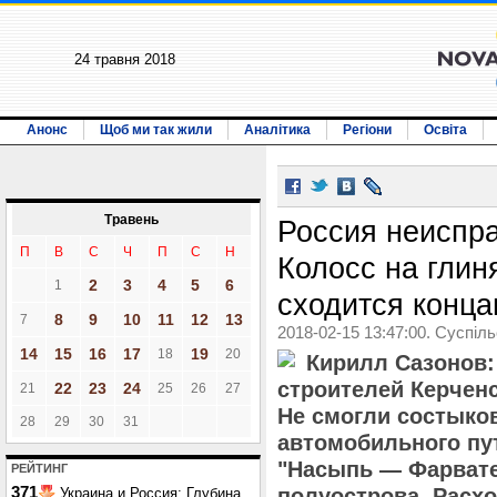
24 травня 2018
Анонс
Щоб ми так жили
Аналітика
Регіони
Освіта
Травень
Россия неиспр
П
В
С
Ч
П
С
Н
Колосс на глин
2
3
4
5
6
1
сходится конц
8
9
10
11
12
13
7
2018-02-15 13:47:00. Суспіл
14
15
16
17
19
18
20
Кирилл Сазонов:
строителей Керчен
22
23
24
21
25
26
27
Не смогли состыко
28
29
30
31
автомобильного пут
"Насыпь — Фарвате
РЕЙТИНГ
371
полуострова. Расхо
Украина и Россия: Глубина