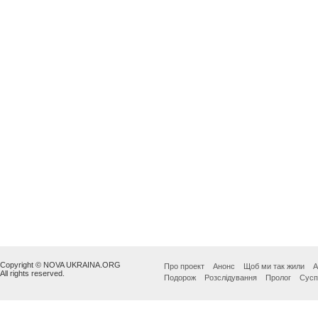
Copyright © NOVA UKRAINA.ORG
Про проект
Анонс
Щоб ми так жили
А
All rights reserved.
Подорож
Розслідування
Пролог
Сусп