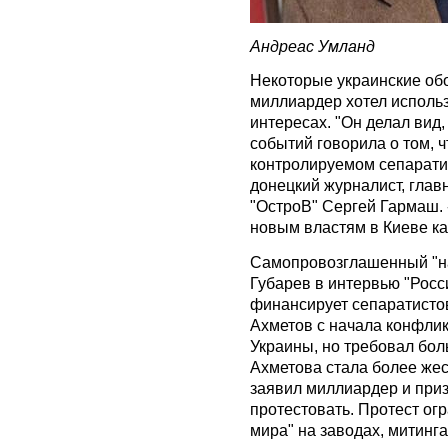
Андреас Умланд
Некоторые украинские обо
миллиардер хотел использ
интересах. "Он делал вид,
событий говорила о том, ч
контролируемом сепарати
донецкий журналист, глав
"ОстроВ" Сергей Гармаш. 
новым властям в Киеве ка
Самопровозглашенный "н
Губарев в интервью "Росс
финансирует сепаратистов
Ахметов с начала конфлик
Украины, но требовал бол
Ахметова стала более жес
заявил миллиардер и при
протестовать. Протест ог
мира" на заводах, митинг