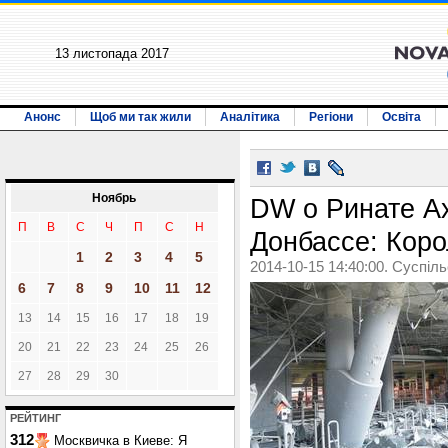
13 листопада 2017
Анонс
Щоб ми так жили
Аналітика
Регіони
Освіта
Ноябрь
DW о Ринате Ах
П
В
С
Ч
П
С
Н
Донбассе: Коро
1
2
3
4
5
2014-10-15 14:40:00. Суспіл
6
7
8
9
10
11
12
13
14
15
16
17
18
19
20
21
22
23
24
25
26
27
28
29
30
РЕЙТИНГ
312
Москвичка в Киеве: Я