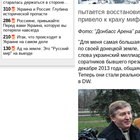
старалась держаться в стороне...
310
Украина и Россия: Глубина
пытается восстанови
исторической пропасти
привело к краху миф
286
Россияне, привыкайте:
Перед вами Украина, которую вы
потеряли навсегда
Фото: "Д
онбасс Арена" р
210
Итак, что происходит в
"Для меня самая большая с
Украине на самом деле
по своей донецкой земле, 
130
Ад на земле: Это "Русский
мир" на выезде
слова украинский миллиар
соратников бывшего прези
декабре 2013 года, общая
Теперь они стали реально
в DW.