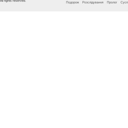
All rights reserved.
Подорож
Розслідування
Пролог
Сусп