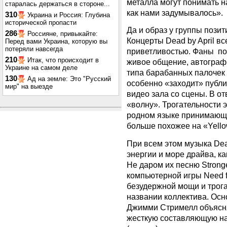
металла могут понимать н
старалась держаться в стороне...
как нами задумывалось».
310
Украина и Россия: Глубина
исторической пропасти
Да и образ у группы пози
286
Россияне, привыкайте:
Концерты Dead by April вс
Перед вами Украина, которую вы
потеряли навсегда
приветливостью. Фаны пос
210
Итак, что происходит в
живое общение, автограф
Украине на самом деле
типа барабанных палочек 
130
Ад на земле: Это "Русский
особенно «заходит» публи
мир" на выезде
видео зала со сцены. В о
«волну». Трогательности
родном языке принимающе
больше похожее на «Yello
При всем этом музыка Dea
энергии и море драйва, ка
Не даром их песню Strong
компьютерной игры Need f
безудержной мощи и трога
названии коллектива. Осн
Джимми Стримелл объясня
жесткую составляющую наш