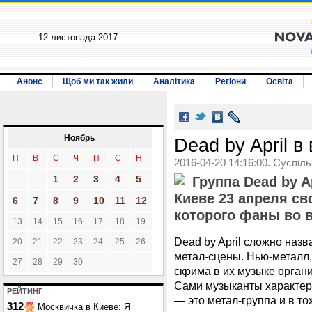
12 листопада 2017
Анонс
Щоб ми так жили
Аналітика
Регіони
Освіта
Ноябрь
Dead by April 
П
В
С
Ч
П
С
Н
2016-04-20 14:16:00. Суспіл
1
2
3
4
5
Группа Dead by A
Киеве 23 апреля с
6
7
8
9
10
11
12
которого фаны во в
13
14
15
16
17
18
19
Dead by April сложно наз
20
21
22
23
24
25
26
метал-сцены. Нью-металл,
27
28
29
30
скрима в их музыке орган
Сами музыканты характери
РЕЙТИНГ
— это метал-группа и в т
312
Москвичка в Киеве: Я