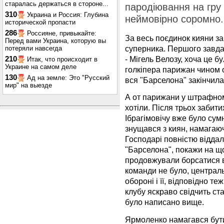
старалась держаться в стороне...
пародіювання на гру
310
Украина и Россия: Глубина
неймовірно соромно.
исторической пропасти
286
Россияне, привыкайте:
За весь поєдинок кияни за
Перед вами Украина, которую вы
суперника. Першого завдав
потеряли навсегда
- Мігель Велозу, хоча це 
210
Итак, что происходит в
Украине на самом деле
голкіпера парижан чином о
130
Ад на земле: Это "Русский
вся "Барселона" закінчила
мир" на выезде
А от парижани у штрафно
хотіли. Після трьох забити
Ібрагімовічу вже було сумн
знущався з киян, намагаюч
Господарі повністю віддал
"Барселона", покажи на що
продовжували борсатися в
команди не було, централ
обороні і її, відповідно те
клубу яскраво свідчить стат
було написано вище.
Ярмоленко намагався бути