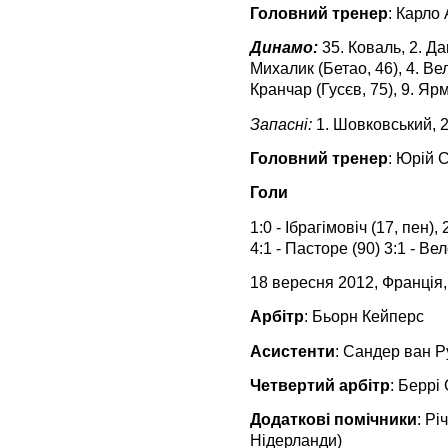
Головний тренер
: Карло
Динамо:
35. Коваль, 2. Да
Михалик (Бетао, 46), 4. Вел
Кранчар (Гусєв, 75), 9. Яр
Запасні:
1. Шовковський, 2
Головний тренер
: Юрій 
Голи
1:0 - Ібрагімовіч (17, пен), 
4:1 - Пасторе (90)
3:1 - Вел
18 вересня 2012, Франція,
Арбітр
: Бьорн Кейперс
Асистенти
: Сандер ван Р
Четвертий арбітр
: Беррі
Додаткові помічники
: Рі
Нідерланди)