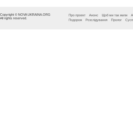
Copyright © NOVA UKRAINA.ORG
Про проект
Анонс
Щоб ми так жили
А
All rights reserved.
Подорож
Розслідування
Пролог
Сусп