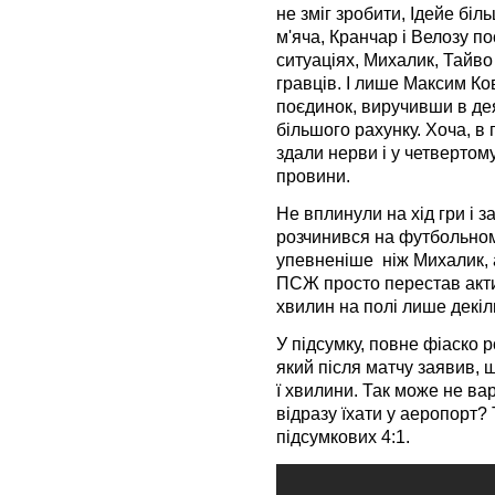
не зміг зробити, Ідейе біл
м'яча, Кранчар і Велозу п
ситуаціях, Михалик, Тайво 
гравців. І лише Максим К
поєдинок, виручивши в де
більшого рахунку. Хоча, в 
здали нерви і у четвертом
провини.
Не вплинули на хід гри і 
розчинився на футбольному
упевненіше ніж Михалик, 
ПСЖ просто перестав акти
хвилин на полі лише декіл
У підсумку, повне фіаско 
який після матчу заявив, щ
ї хвилини. Так може не вар
відразу їхати у аеропорт? 
підсумкових 4:1.