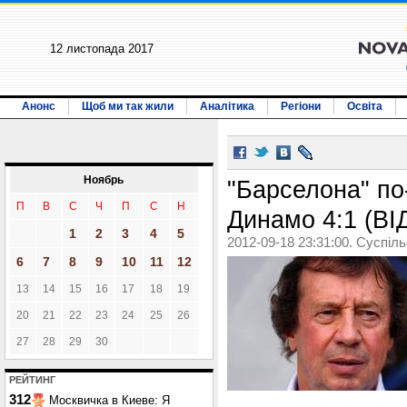
12 листопада 2017
Анонс
Щоб ми так жили
Аналітика
Регіони
Освіта
Ноябрь
"Барселона" по
П
В
С
Ч
П
С
Н
Динамо 4:1 (ВІ
1
2
3
4
5
2012-09-18 23:31:00. Суспіл
6
7
8
9
10
11
12
13
14
15
16
17
18
19
20
21
22
23
24
25
26
27
28
29
30
РЕЙТИНГ
312
Москвичка в Киеве: Я