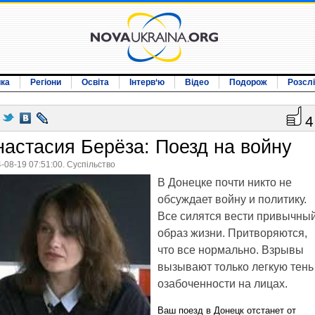
ика
Регіони
Освіта
Інтерв‘ю
Відео
Подорож
Розсл
4
настасия Берёза: Поезд на войну
-08-19 07:51:00. Суспільство
В Донецке почти никто не
обсуждает войну и политику.
Все силятся вести привычны
образ жизни. Притворяются,
что все нормально. Взрывы
вызывают только легкую тень
озабоченности на лицах.
Ваш поезд в Донецк отстанет от