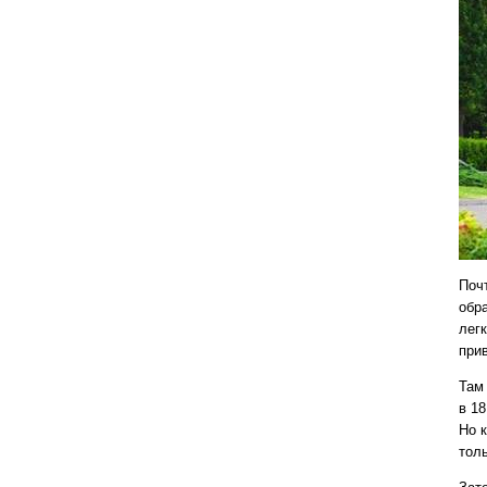
Поч
обр
лег
при
Там
в 1
Но 
толь