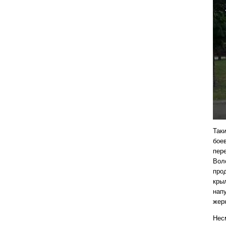
Таки
бое
пер
Вол
про
крыл
нап
жер
Несм