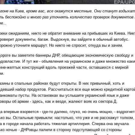
агоне на Киев, кроме вас, все окажутся местные. Они станут вздыхат
ть беспокойно и много раз уточнять количество проверок документов 
е...
реки ожиданиям, никто не обратит внимание на прибывших из Киева. Ник
проверит документы, багаж. Выдохнув, вы зайдете в обычный автобус.
рожно уточните маршрут. Но никто не спросит, откуда вы и зачем.
дороге вы заметите баннеры ДНР, обещающие экономическую свободу и
одовластие. И тут же - объявления на украинском и даже множество каки
сине-желтых конструкций вдоль проезжей части, оставшихся с мирной
ни.
азины в спальных районах будут открыты. В них привычный, хоть и
удевший набор продуктов. Рассчитаться все еще можно кредитной карто
банкоматы пусты. На остановках вы услышите украинский язык и даже
оворы об армии - здесь, как и везде, жалеют вояк из сектора Д.
а впервые взорвется - где-то далеко, глухо, но очень мощно, - вздрогнет
ько вы. Остальные привыкли: настолько, что уже и не расскажут толком,
да в городе начала работать тяжелая артиллерия. Сперва она звучала
ько ночью - ДНРовцы палили в сторону подступающей со стороны