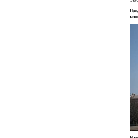
Зато
Пре
маш
И ни