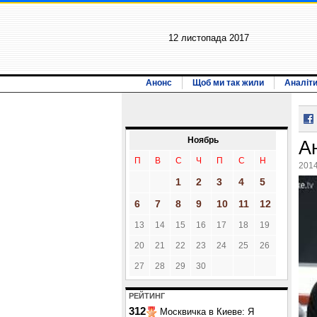
12 листопада 2017
Анонс
Щоб ми так жили
Аналіт
Ноябрь
А
П
В
С
Ч
П
С
Н
2014
1
2
3
4
5
6
7
8
9
10
11
12
13
14
15
16
17
18
19
20
21
22
23
24
25
26
27
28
29
30
РЕЙТИНГ
312
Москвичка в Киеве: Я