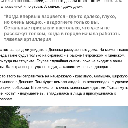
ьинки и аэропорта армии, а военные давали ответ. Потом “перекличка”
а привычной и по утрам. А сейчас - даже днем.
*Когда впервые взорвется - где-то далеко, глухо,
но очень мощно, - вздрогнете только вы.
Остальные привыкли настолько, что уже и не
расскажут толком, когда в городе начала работать
тяжелая артиллерия
 этом вы вряд ли увидите в Донецке разрушенные дома. На момент ваше
зда такие будут только на окраинах - в районе Петровском и Киевском.
ть туда вы струсите. Глупая случайная смерть пока не входит в ваши
ы. Да и транспорт туда не ходит, а таксистам нельзя доверять.
сто этого вы отправитесь на набережную - красивую, большую, широкую
 и многое в Донецке. Там будет немало людей: на велосипедах, с удочка
онами, собаками. В том числе - с очень маленькими детьми. “Какая жутк
печность”, - подумаете вы, вглядываясь в лица и прислушиваясь к
говорам.