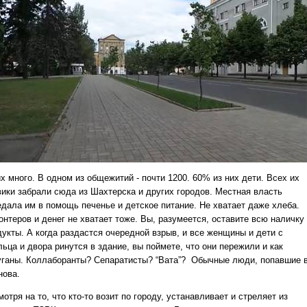
х много. В одном из общежитий - почти 1200. 60% из них дети. Всех их
вики забрали сюда из Шахтерска и других городов. Местная власть
едала им в помощь печенье и детское питание. Не хватает даже хлеба.
онтеров и денег не хватает тоже. Вы, разумеется, оставите всю наличку
дукты. А когда раздастся очередной взрыв, и все женщины и дети с
ьца и двора ринутся в здание, вы поймете, что они пережили и как
уганы. Коллаборанты? Сепаратисты? “Вата”? Обычные люди, попавшие 
нова.
отря на то, что кто-то возит по городу, устанавливает и стреляет из