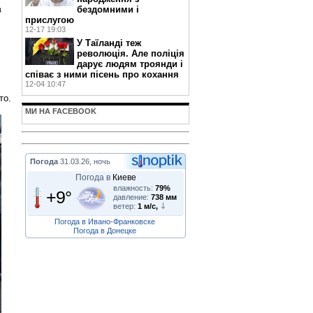
в
бездомними і
прислугою
12-17 19:03
У Таїланді теж
революція. Але поліція
дарує людям троянди і
співає з ними пісень про кохання
12-04 10:47
то.
МИ НА FACEBOOK
Погода
31.03.26, ночь
Погода в
Киеве
влажность:
79%
+9°
давление:
738 мм
ветер:
1 м/с,
Погода в Ивано-Франковске
Погода в Донецке