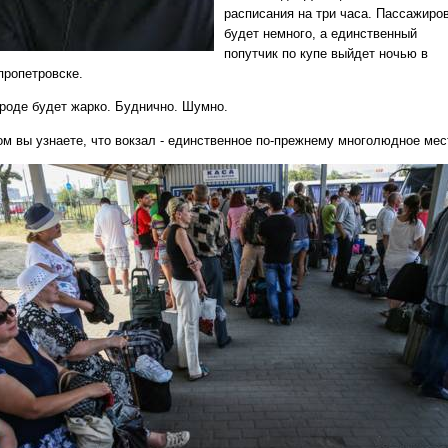
расписания на три часа. Пассажиро
будет немного, а единственный
попутчик по купе выйдет ночью в
пропетровске.
ороде будет жарко. Буднично. Шумно.
ом вы узнаете, что вокзал - единственное по-прежнему многолюдное мес