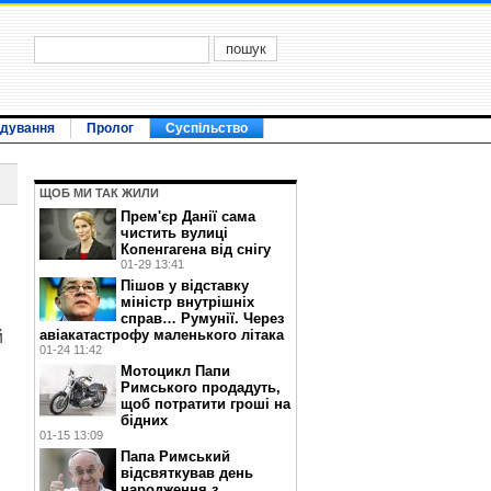
ідування
Пролог
Суспільство
ЩОБ МИ ТАК ЖИЛИ
Прем'єр Данії сама
чистить вулиці
Копенгагена від снігу
01-29 13:41
Пішов у відставку
міністр внутрішніх
справ… Румунії. Через
авіакатастрофу маленького літака
й
01-24 11:42
Мотоцикл Папи
Римського продадуть,
щоб потратити гроші на
бідних
01-15 13:09
Папа Римський
відсвяткував день
народження з