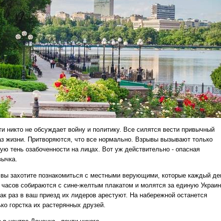
ти никто не обсуждает войну и политику. Все силятся вести привычный
аз жизни. Притворяются, что все нормально. Взрывы вызывают только
кую тень озабоченности на лицах. Вот уж действительно - опасная
вычка.
 вы захотите познакомиться с местными верующими, которые каждый де
8 часов собираются с сине-желтым плакатом и молятся за единую Украин
как раз в ваш приезд их лидеров арестуют. На набережной останется
ко горстка их растерянных друзей.