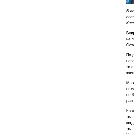
В в
спа
Киев
Воп
не 
Осто
По 
нар
то 
жиз
Маг
оск
но 
разг
Когд
тол
ког
тол