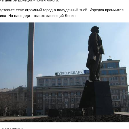
 в центре Донецка - почти никого.
дставьте себе огромный город в полуденный зной. Изредка промчится
ина. На площади - только зловещий Ленин.
 души вокруг.