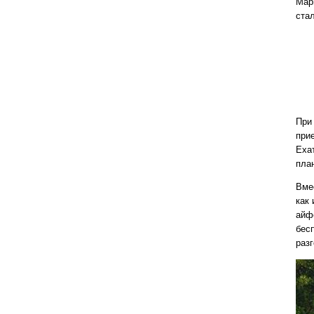
Мар
стал
При
прие
Еха
план
Вме
как
айф
бес
раз