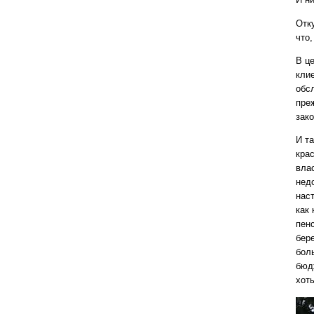
Отку
что,
В ц
кли
обс
пре
зак
И т
кра
вла
нед
нас
как 
пенс
бер
бол
бюд
хот