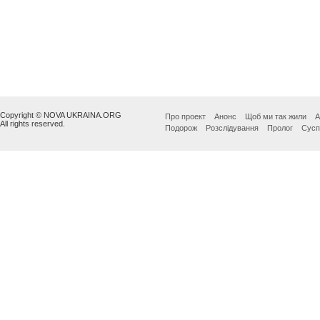
Copyright © NOVA UKRAINA.ORG
Про проект
Анонс
Щоб ми так жили
А
All rights reserved.
Подорож
Розслідування
Пролог
Сусп