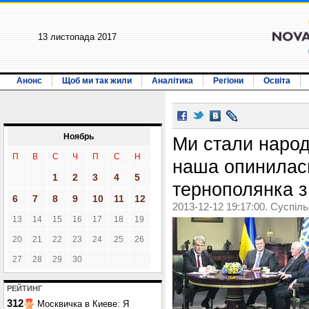
13 листопада 2017
Анонс
Щоб ми так жили
Аналітика
Регіони
Освіта
Ноябрь
Ми стали народ
П
В
С
Ч
П
С
Н
наша опинилась
1
2
3
4
5
тернополянка з
6
7
8
9
10
11
12
2013-12-12 19:17:00. Суспіл
13
14
15
16
17
18
19
20
21
22
23
24
25
26
27
28
29
30
РЕЙТИНГ
312
Москвичка в Киеве: Я