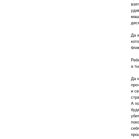
взя
удив
маши
дес
Да 
кото
ближ
Реб
а т
Да н
про
и св
стр
А п
буд
уби
пок
себ
прош