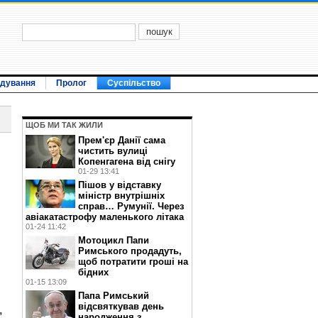
ідування
Пролог
Суспільство
ЩОБ МИ ТАК ЖИЛИ
Прем'єр Данії сама
чистить вулиці
Копенгагена від снігу
01-29 13:41
Пішов у відставку
міністр внутрішніх
справ… Румунії. Через
авіакатастрофу маленького літака
01-24 11:42
Мотоцикл Папи
Римського продадуть,
щоб потратити гроші на
бідних
01-15 13:09
Папа Римський
відсвяткував день
,
народження з