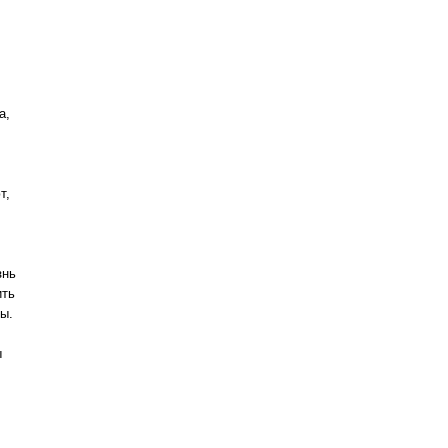
а,
т,
знь
ить
ы.
ы