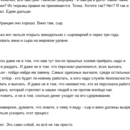
вки? Из тюрьмы правки не принимаются. Точка. Хотите так? Нет? Я так и
ал. Едем дальше.
Франции оно хорошо. Вино там, сыр.
ько вот нельзя открыть винодельню с сыроварней и через три года
бовать вина и сыра на мировом уровне.
ело даже не в том, что нам тут после прошлых хозяев прибрать надо и
и раздать. И даже не в том, что персонал разленился, всех выгнать
ьзя - пойди найди им замену. Самых одиозных выгнали, среди остальных
 отбор - кто будет по-новому работать, а кого надо службе безопасности
ать и выгнать. И даже не в том, что неизвестно, кто из персонала работ
врага, который стреляет в наших людей и не против вообще нас
тожить, и не в том, сколько денег уходит на его сдерживание.
наверное, думаете, что знаете, к чему я веду - сыр и вино должны вызр
льзя ускорить этот процесс.
ет. Это само собой, но всё не так просто.