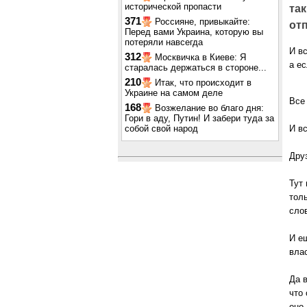
исторической пропасти
так
371
Россияне, привыкайте:
отп
Перед вами Украина, которую вы
потеряли навсегда
И в
312
Москвичка в Киеве: Я
а ес
старалась держаться в стороне...
210
Итак, что происходит в
Украине на самом деле
Все
168
Возжелание во благо дня:
Гори в аду, Путин! И забери туда за
собой свой народ
И вс
Друз
Тут 
толь
сло
И е
вла
Да в
что 
оно,