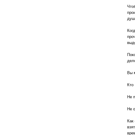
Что
прои
душ
Ког
проч
выд
Поко
дело
Вы 
Кто 
Не 
Не о
Как
взят
врем