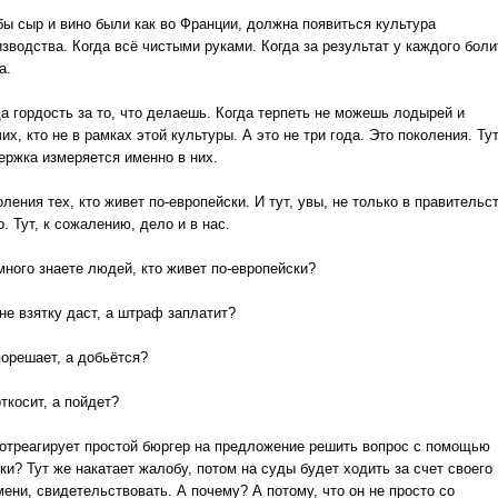
бы сыр и вино были как во Франции, должна появиться культура
зводства. Когда всё чистыми руками. Когда за результат у каждого боли
а.
да гордость за то, что делаешь. Когда терпеть не можешь лодырей и
их, кто не в рамках этой культуры. А это не три года. Это поколения. Ту
ержка измеряется именно в них.
ления тех, кто живет по-европейски. И тут, увы, не только в правительс
. Тут, к сожалению, дело и в нас.
много знаете людей, кто живет по-европейски?
не взятку даст, а штраф заплатит?
порешает, а добьётся?
ткосит, а пойдет?
 отреагирует простой бюргер на предложение решить вопрос с помощью
ки? Тут же накатает жалобу, потом на суды будет ходить за счет своего
ени, свидетельствовать. А почему? А потому, что он не просто со