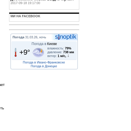
2017-09-18 19:17:00
МИ НА FACEBOOK
Погода
31.03.26, ночь
Погода в
Киеве
влажность:
79%
+9°
давление:
738 мм
ветер:
1 м/с,
Погода в Ивано-Франковске
Погода в Донецке
ает
еть