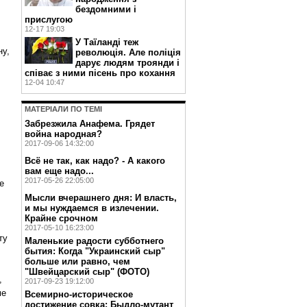
бездомними і
прислугою
12-17 19:03
У Таїланді теж
ну,
революція. Але поліція
дарує людям троянди і
співає з ними пісень про кохання
12-04 10:47
МАТЕРIАЛИ ПО ТЕМI
Забрезжила Анафема. Грядет
война народная?
2017-09-06 14:32:00
Всё не так, как надо? - А какого
вам еще надо...
2017-05-26 22:05:00
е
Мысли вчерашнего дня: И власть,
и мы нуждаемся в излечении.
Крайне срочном
2017-05-10 16:23:00
ту
Маленькие радости субботнего
бытия: Когда "Украинский сыр"
больше или равно, чем
"Швейцарский сыр" (ФОТО)
,
2017-09-23 19:12:00
ме
Всемирно-историческое
достижение совка: Быдло-мутант