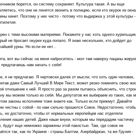
точником борется, он систему сохраняет. Культура такая. А вы еще
ляетесь, что они не ленятся звонить в полицию, если кто окурок из окна
ны кинет. Поэтому у них чисто - потому что выдержка у этой культуры -
ятилетия.
хрен с теми высокими материями. Покажите у нас хоть одного курильщик
рый не бросает окурки куда попало. Я знаю нескольких, кто дойдет до
айшей урны. Но если ее нет...
ята, вот вы сейчас на меня наброситесь - мол там наверху пацаны жирую
ы предлагаешь нам начать с себя!
е, я не предлагаю. Я чертовски далек от мысли, что хоть один человек,
читав даже Самый Лучший В Мире Текст, может резко поменять свою жи
оё отношение к ней. Я просто раз за разом пытаюсь объяснить, что стро
ану мы можем только из себя. Мы депутатов же выбираем из таких, как м
отом законы исполняем тоже знаете как. Только если прижмут. Давайте
ем честны с собой - по нам сильно прошелся Совок. Недостаточно, чтоб
ть, но достаточно, чтобы от нормальных европейцев нас отделяли
оления наших детей. Даже наши внуки, которым мы передадим частичку
я, будут еще немножко заражены этой пакостью. Там, где совок не
ёлся так, как по Украине - страны Балтии, Азербайджан, та же Грузия -