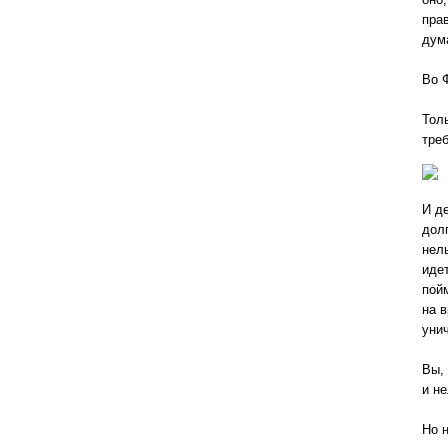
пра
дум
Во 
Тол
тре
И д
долг
нел
идет
пойм
на 
унич
Вы, 
и не
Но н