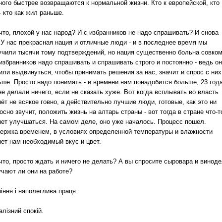
ного быстрее возвращаются к нормальной жизни. Кто к европейской, кто
- кто как жил раньше.
что, плохой у нас народ? И с избранников не надо спрашивать? И снова
. У нас прекрасная нация и отличные люди - и в последнее время мы
учили тысячи тому подтверждений, но нация существенно больна совком
избранников надо спрашивать и спрашивать строго и постоянно - ведь о
или выдвинуться, чтобы принимать решения за нас, значит и спрос с них
ьше. Просто надо понимать - и времени нам понадобится больше, 23 год
е делали ничего, если не сказать хуже. Вот когда всплывать во власть
ёт не всякое говно, а действительно лучшие люди, готовые, как это ни
сно звучит, положить жизнь на алтарь страны - вот тогда в стране что-т
нет улучшаться. На самом деле, оно уже началось. Процесс пошел.
ержка временем, в условиях определенной температуры и влажности
нет нам необходимый вкус и цвет.
 что, просто ждать и ничего не делать? А вы спросите сыровара и винод
учают ли они на работе?
іння і наполеглива праця.
алізний спокій.