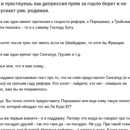
 и чувствуешь как депрессия прям за горло берет и не
ускает уже, родимая.
се как один имеют претензии к скорости реформ, к Порошенко, к Гройсма
ли покопать - то и к самому Господу Богу.
 хотят после трех лет иметь если не Швейцарию, то хотя бы Францию.
е как один кричат про Сингапур, Грузию и т.д.
ья мои, что я вам скажу...
недавно проскакивал пост про то, что из себя представлял Сингапур (и н
ко) на третьем году реформ. Кто хочет - найдите, кто нет - поверьте на
во, вам бы не понравилось.
ще. Вы точно хотите предоставить Порошенко или еще кому такую полно
сти, которой обладал тот же Ли Куан Ю?
ы же первые взвоете - и я поддержу. Потому что когда он говорил про то
он посадил друзей - так это таки да - он посадил. Не суд. При такой схе
 конечно, всё быстрей. Написал реформу - и завтра в дело. Какие такие