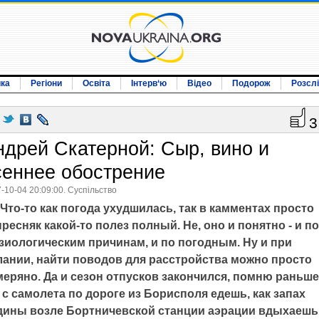
ика
Регіони
Освіта
Інтерв‘ю
Відео
Подорож
Розсл
3
ндрей Скатерной: Сыр, вино и
сеннее обострение
-10-04 20:09:00. Суспільство
Что-то как погода ухудшилась, так в камментах просто
ресняк какой-то полез полный. Не, оно и понятно - и по
зиологическим причинам, и по погодным. Ну и при
лании, найти поводов для расстройства можно просто
меряно. Да и сезон отпусков закончился, помню раньше
 с самолета по дороге из Борисполя едешь, как запах
дины возле Бортничевской станции аэрации вдыхаешь