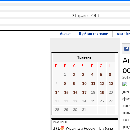
21 травня 2018
Анонс
Щоб ми так жили
Аналіт
Травень
А
П
В
С
Ч
П
С
Н
о
2
3
4
5
6
1
2017
8
9
10
11
12
13
7
деп
14
15
16
17
19
18
20
фи
21
22
23
24
25
26
27
же
28
29
30
31
не
как
РЕЙТИНГ
ро
371
Украина и Россия: Глубина