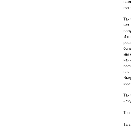
нам
нет 
Так 
нет
пол
И с 
реш
бол
мы н
начн
пафо
нач
Выд
вер
Так
- ск
Терп
Та з