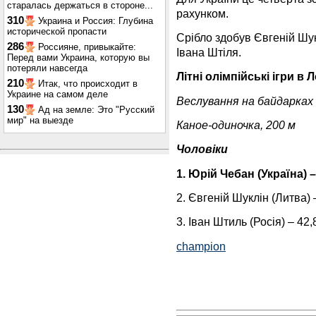
старалась держаться в стороне...
рахунком.
310
Украина и Россия: Глубина
исторической пропасти
Срібло здобув Євгеній Шук
286
Россияне, привыкайте:
Івана Штіля.
Перед вами Украина, которую вы
потеряли навсегда
Літні олімпійські ігри в 
210
Итак, что происходит в
Украине на самом деле
Веслування на байдарках 
130
Ад на земле: Это "Русский
мир" на выезде
Каное-одиночка, 200 м
Чоловіки
1. Юрій Чебан (Україна) –
2. Євгеній Шуклін (Литва) 
3. Іван Штиль (Росія) – 42,
champion