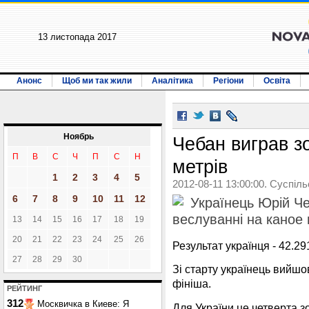
13 листопада 2017
Анонс
Щоб ми так жили
Аналітика
Регіони
Освіта
Ноябрь
Чебан виграв з
П
В
С
Ч
П
С
Н
метрів
1
2
3
4
5
2012-08-11 13:00:00. Суспіл
6
7
8
9
10
11
12
Українець Юрій Че
веслуванні на каное 
13
14
15
16
17
18
19
20
21
22
23
24
25
26
Результат українця - 42.29
27
28
29
30
Зі старту українець вийшо
фініша.
РЕЙТИНГ
312
Москвичка в Киеве: Я
Для України це четверта з