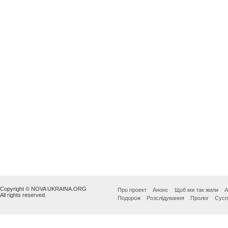
Copyright © NOVA UKRAINA.ORG
Про проект
Анонс
Щоб ми так жили
А
All rights reserved.
Подорож
Розслідування
Пролог
Сусп