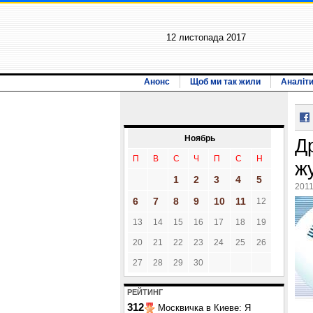
12 листопада 2017
Анонс
Щоб ми так жили
Аналіт
Ноябрь
Д
П
В
С
Ч
П
С
Н
ж
1
2
3
4
5
2011
6
7
8
9
10
11
12
13
14
15
16
17
18
19
20
21
22
23
24
25
26
27
28
29
30
РЕЙТИНГ
312
Москвичка в Киеве: Я