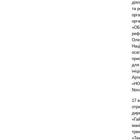
дія
та 
орг
орга
«ОБ
рефо
Оле
Нац
осві
при
для 
ініц
Арт
«НО
Nova
17 в
отр
дире
«Гай
мані
трен
«Тех