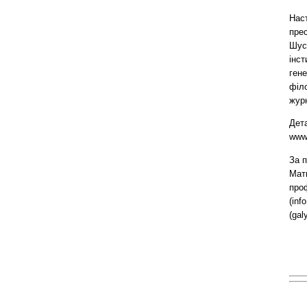
Нас
пре
Шус
інс
гене
філо
журн
Дет
www.
За 
Матв
про
(
inf
(
gal