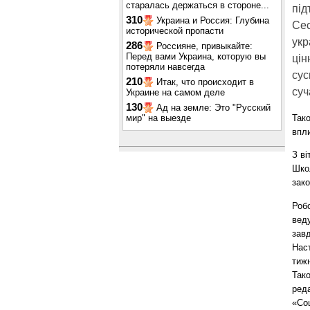
старалась держаться в стороне...
під
310
Украина и Россия: Глубина
Сес
исторической пропасти
укр
286
Россияне, привыкайте:
Перед вами Украина, которую вы
цін
потеряли навсегда
сус
210
Итак, что происходит в
суч
Украине на самом деле
130
Ад на земле: Это "Русский
мир" на выезде
Тако
впли
З ві
Шко
зако
Роб
вед
зав
Нас
тижн
Так
ред
«Соц