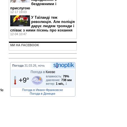
бездомними і
прислугою
12-17 19:03
У Таїланді теж
революція. Але поліція
дарує людям троянди і
співає з ними пісень про кохання
12-04 10:47
МИ НА FACEBOOK
Погода
31.03.26, ночь
Погода в
Киеве
влажность:
79%
+9°
давление:
738 мм
ветер:
1 м/с,
Не
Погода в Ивано-Франковске
Погода в Донецке