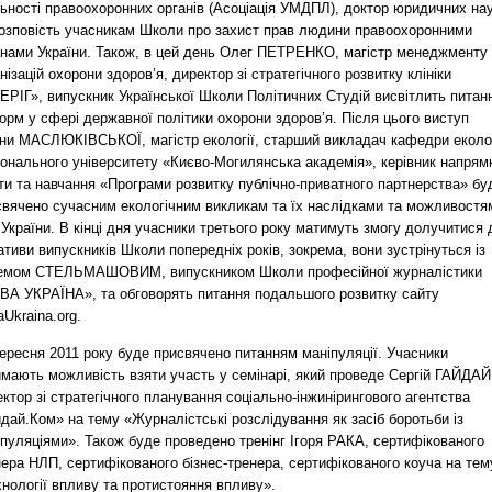
льності правоохоронних органів (Асоціація УМДПЛ), доктор юридичних на
розповість учасникам Школи про захист прав людини правоохоронними
анами України. Також, в цей день Олег ПЕТРЕНКО, магістр менеджменту
нізацій охорони здоров’я, директор зі стратегічного розвитку клініки
ЕРІГ», випускник Української Школи Політичних Студій висвітлить питан
рм у сфері державної політики охорони здоров’я. Після цього виступ
ни МАСЛЮКІВСЬКОЇ, магістр екології, старший викладач кафедри еколог
іонального університету «Києво-Могилянська академія», керівник напрям
ти та навчання «Програми розвитку публічно-приватного партнерства» бу
свячено сучасним екологічним викликам та їх наслідками та можливостя
України. В кінці дня учасники третього року матимуть змогу долучитися 
іативи випускників Школи попередніх років, зокрема, вони зустрінуться із
емом СТЕЛЬМАШОВИМ, випускником Школи професійної журналістики
ВА УКРАЇНА», та обговорять питання подальшого розвитку сайту
Ukraina.org.
ересня 2011 року буде присвячено питанням маніпуляції. Учасники
имають можливість взяти участь у семінарі, який проведе Сергій ГАЙДАЙ
ктор зі стратегічного планування соціально-інжинірингового агентства
дай.Ком» на тему «Журналістські розслідування як засіб боротьби із
пуляціями». Також буде проведено тренінг Ігоря РАКА, сертифікованого
ера НЛП, сертифікованого бізнес-тренера, сертифікованого коуча на тем
нології впливу та протистояння впливу».