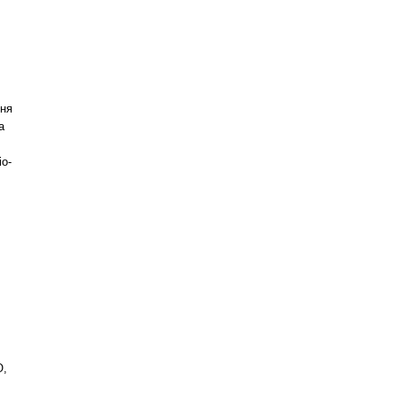
ння
а
о-
О,