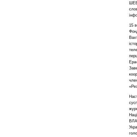
ШЕВ
слов
інфо
15 
Фонд
Вах
іст
тел
пер
Ера»
Зав
коо
член
«Рез
Нас
сусп
журн
Нац
ВЛА
Укр
голо