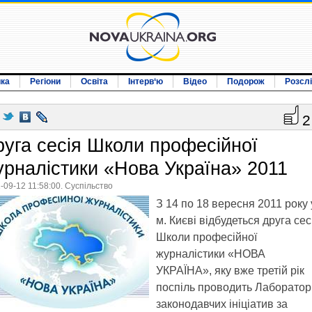
ика
Регіони
Освіта
Інтерв‘ю
Відео
Подорож
Розсл
2
руга сесія Школи професійної
урналістики «Нова Україна» 2011
-09-12 11:58:00. Суспільство
З 14 по 18 вересня 2011 року 
м. Києві відбудеться друга сес
Школи професійної
журналістики «НОВА
УКРАЇНА», яку вже третій рік
поспіль проводить Лаборатор
законодавчих ініціатив за