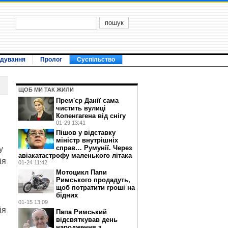
ідування
Пролог
Суспільство
ЩОБ МИ ТАК ЖИЛИ
Прем'єр Данії сама
чистить вулиці
Копенгагена від снігу
01-29 13:41
Пішов у відставку
міністр внутрішніх
справ… Румунії. Через
у
авіакатастрофу маленького літака
ія
01-24 11:42
Мотоцикл Папи
Римського продадуть,
щоб потратити гроші на
бідних
01-15 13:09
ія
Папа Римський
відсвяткував день
народження з