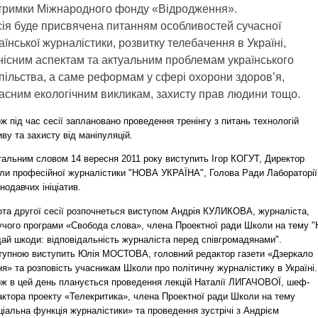
тримки Міжнародного фонду «Відродження».
ія буде присвячена питанням особливостей сучасної
аїнської журналістики, розвитку телебачення в Україні,
нісним аспектам та актуальним проблемам українського
пільства, а саме реформам у сфері охорони здоров’я,
асним екологічним викликам, захисту прав людини тощо.
ж під час сесії заплановано проведення тренінгу з питань технологій
ву та захисту від маніпуляцій.
тальним словом 14 вересня 2011 року виступить Ігор КОГУТ, Директор
ли професійної журналістики "НОВА УКРАЇНА", Голова Ради Лабораторії
нодавчих ініціатив.
ота другої сесії розпочнеться виступом Андрія КУЛИКОВА, журналіста,
учого програми «Свобода слова», члена Проектної ради Школи на тему "
дай шкоди: відповідальність журналіста перед співгромадянами".
тупною виступить Юлія МОСТОВА, головний редактор газети «Дзеркало
я» та розповість учасникам Школи про політичну журналістику в Україні.
ож в цей день планується проведення лекцій Наталії ЛИГАЧОВОЇ, шеф-
актора проекту «Телекритика», члена Проектної ради Школи на тему
іальна функція журналістики» та проведення зустрічі з Андрієм