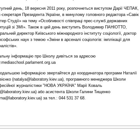
тупний день, 18 вересня 2011 року, розпочнеться виступом Дарії ЧЕПАК,
с-секретаря Президента України, в минулому головного редактора «Савік
тер Студії» на тему «Особливості співпраці прес-служб державних
титуцій зі ЗМІ». Також в цей день виступить Володимир ПАНІОТТО,
ральний директор Київського міжнародного інституту соціології, доктор
софських наук з темою «Зміни в арсеналі соціологів: імплікації для
алістів».
альну інформацію про Школу дивіться за адресою
mediaschool.parlament.org.ua
подальшою інформацією звертайтеся до координатора програми Наталії
ієнко (
natalya@laboratory.kiev.ua
), програмного менеджера Школи
фесійної журналістики "НОВА УКРАЇНА" Марії Коваль
o@laboratory.kiev.ua
) або асистента Школи Галини Тищенко
yna@laboratory.kiev.ua
) за тел.: 044 531 37 68.