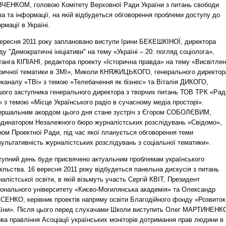
ЧЕНКОМ, головою Комітету Верховної Ради України з питань свободи
а та інформації, на якій відбудеться обговорення проблеми доступу до
рмації в Україні.
вересня 2011 року заплановано виступи Ірини БЕКЕШКІНОЇ, директора
у "Демократичні ініціативи" на тему «Україні – 20: погляд соціолога»,
танга КІПІАНІ, редактора проекту «Історична правда» на тему «Висвітле
оричної тематики в ЗМІ», Миколи КНЯЖИЦЬКОГО, генерального директор
еканалу «ТВі» з темою «Телебачення як бізнес» та Віталія ДИКОГО,
шого заступника генерального директора з творчих питань ТОВ ТРК «Раді
 з темою «Місце Українського радіо в сучасному медіа просторі».
ершальним акордом цього дня стане зустріч з Єгором СОБОЛЄВИМ,
рдинатором Незалежного бюро журналістських розслідувань «Свідомо»,
ом Проектної Ради, під час якої планується обговорення теми
ультативність журналістських розслідувань з соціальної тематики».
тупний день буде присвячено актуальним проблемам українського
ільства. 16 вересня 2011 року відбудеться панельна дискусія з питань
алістської освіти, в якій візьмуть участь Сергій КВІТ, Президент
іонального університету «Києво-Могилянська академія» та Олександр
СЕНКО, керівник проектів напряму освіти Благодійного фонду «Розвиток
аїни». Після цього перед слухачами Школи виступить Олег МАРТИНЕНК
ва правління Асоціації українських моніторів дотримання прав людини в