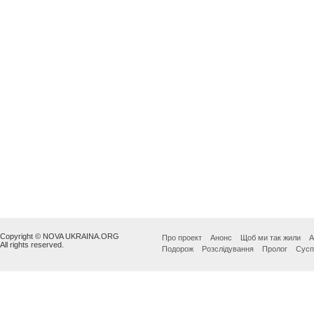
Copyright © NOVA UKRAINA.ORG
Про проект
Анонс
Щоб ми так жили
А
All rights reserved.
Подорож
Розслідування
Пролог
Сусп