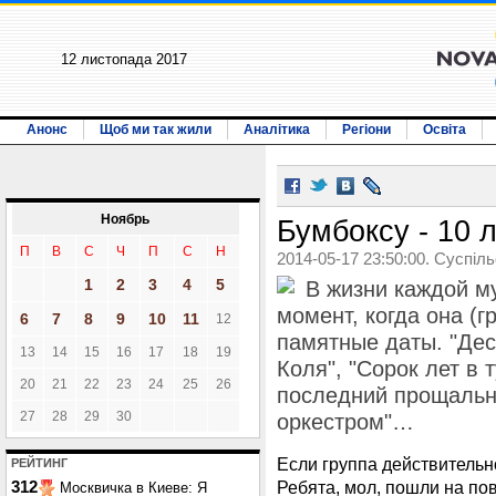
12 листопада 2017
Анонс
Щоб ми так жили
Аналітика
Регіони
Освіта
Ноябрь
Бумбоксу - 10 
П
В
С
Ч
П
С
Н
2014-05-17 23:50:00. Суспіл
1
2
3
4
5
В жизни каждой м
момент, когда она (г
6
7
8
9
10
11
12
памятные даты. "Деся
13
14
15
16
17
18
19
Коля", "Сорок лет в 
20
21
22
23
24
25
26
последний прощальн
27
28
29
30
оркестром"…
Если группа действительно
РЕЙТИНГ
Ребята, мол, пошли на пов
312
Москвичка в Киеве: Я