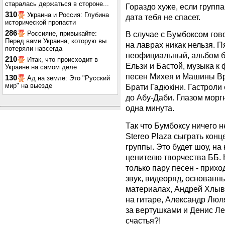
старалась держаться в стороне...
Гораздо хуже, если группа
310
Украина и Россия: Глубина
дата тебя не спасет.
исторической пропасти
286
Россияне, привыкайте:
В случае с Бумбоксом гов
Перед вами Украина, которую вы
на лаврах никак нельзя. 
потеряли навсегда
неофициальный, альбом бл
210
Итак, что происходит в
Ельзи и Бастой, музыка к
Украине на самом деле
песен Михея и Машины Вр
130
Ад на земле: Это "Русский
мир" на выезде
Брати Гадюкіни. Гастроли 
до Абу-Даби. Глазом моргн
одна минута.
Так что Бумбоксу ничего н
Stereo Plaza сыграть конц
группы. Это будет шоу, н
ценителю творчества ББ. Н
только пару песен - прих
звук, видеоряд, основанн
материалах, Андрей Хлы
на гитаре, Александр Люл
за вертушками и Денис Лев
счастья?!