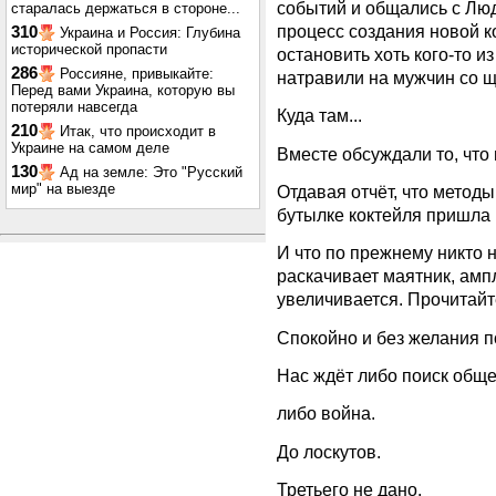
событий и общались с Люд
старалась держаться в стороне...
процесс создания новой к
310
Украина и Россия: Глубина
исторической пропасти
остановить хоть кого-то и
286
Россияне, привыкайте:
натравили на мужчин со щ
Перед вами Украина, которую вы
потеряли навсегда
Куда там...
210
Итак, что происходит в
Украине на самом деле
Вместе обсуждали то, что
130
Ад на земле: Это "Русский
мир" на выезде
Отдавая отчёт, что метод
бутылке коктейля пришла 
И что по прежнему никто н
раскачивает маятник, амп
увеличивается. Прочитай
Спокойно и без желания по
Нас ждёт либо поиск общ
либо война.
До лоскутов.
Третьего не дано.