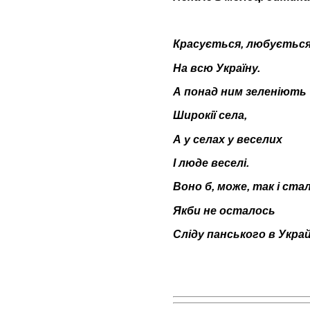
Красується, любуєтьс
На всю Україну.
А понад ним зеленіють
Широкії села,
А у селах у веселих
І люде веселі.
Воно б, може, так і ста
Якби не осталось
Сліду панського в Украй