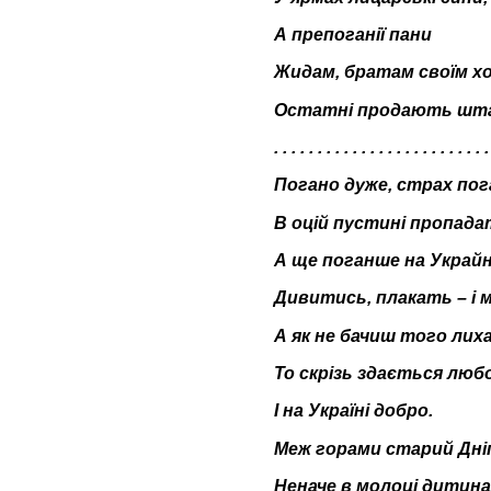
А препоганії пани
Жидам, братам своїм х
Остатні продають ш
. . . . . . . . . . . . . . . . . . . . . . . . 
Погано дуже, страх пог
В оцій пустині пропада
А ще поганше на Украйн
Дивитись, плакать – і 
А як не бачиш того лиха
То скрізь здається любо
І на Україні добро.
Меж горами старий Дні
Неначе в молоці дитина