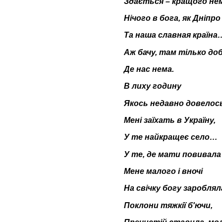
Здається – кращого не
Нічого в бога, як Дніпро
Та наша славная країна
Аж бачу, там тілько до
Де нас нема.
В лиху годину
Якось недавно довелос
Мені заїхать в Україну,
У те найкращеє село…
У те, де мати повивала
Мене малого і вночі
На свічку богу зароблял
Поклони тяжкії б'ючи,