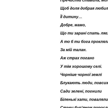
Пречистій ставила, мо
Щоб доля добрая люби
Її дитину…
Добре, мамо,
Що ти зарані спать ляг
А то б ти бога проклял
За мій талан.
Аж страх погано
У тім хорошому селі.
Чорніше чорної землі
Блукають люди, повси
Сади зелені, погнили
Біленькі хати, поваляли
Стави бур'яном поросл