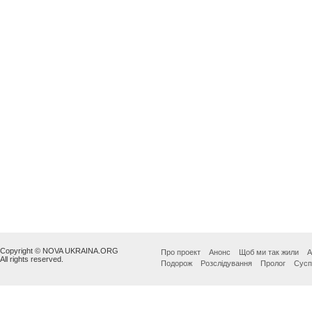
Copyright © NOVA UKRAINA.ORG
Про проект
Анонс
Щоб ми так жили
А
All rights reserved.
Подорож
Розслідування
Пролог
Сусп