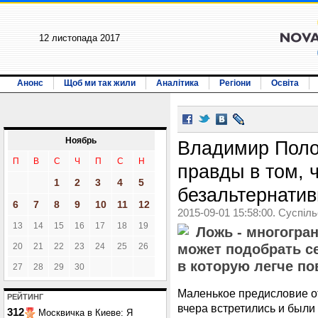
12 листопада 2017
Анонс
Щоб ми так жили
Аналітика
Регіони
Освіта
Ноябрь
Владимир Поло
П
В
С
Ч
П
С
Н
правды в том, ч
1
2
3
4
5
безальтернатив
6
7
8
9
10
11
12
2015-09-01 15:58:00. Суспіл
13
14
15
16
17
18
19
Ложь - многогра
20
21
22
23
24
25
26
может подобрать себ
в которую легче по
27
28
29
30
Маленькое предисловие 
РЕЙТИНГ
вчера встретились и были
312
Москвичка в Киеве: Я