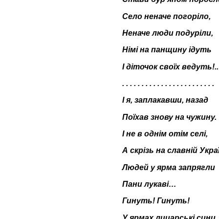
Село неначе погоріло,
Неначе люди подуріли,
Німі на панщину ідуть
І діточок своїх ведуть!..
. . . . . . . . . . . . . . . . . . . . . . . .
І я, заплакавши, назад
Поїхав знову на чужину.
І не в однім отім селі,
А скрізь на славній
Украї
Людей у ярма запрягли
Пани лукаві…
Гинуть! Гинуть!
У ярмах лицарські сини,