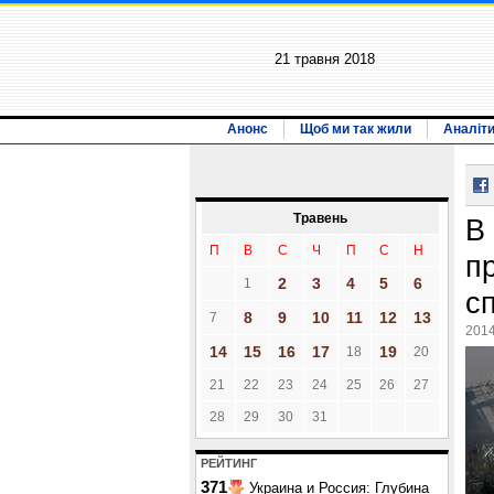
21 травня 2018
Анонс
Щоб ми так жили
Аналіт
Травень
В
П
В
С
Ч
П
С
Н
п
2
3
4
5
6
1
с
8
9
10
11
12
13
7
2014
14
15
16
17
19
18
20
21
22
23
24
25
26
27
28
29
30
31
РЕЙТИНГ
371
Украина и Россия: Глубина