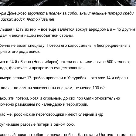
рм Донецкого аэропорта повлек за собой значительные потери среди
сийских войск. Фото Лига.net
ольшая часть из них – все еще валяется вокруг аэродрома и – по другим
одам и весям нашей необъятной страны.
бенно не везет спецназу. Потери его колоссальны и беспрецедентны в
рии этого рода войск.
ько в 24-й обрспн (Новосибирск) потери составили свыше 500 человек,
гада, фактически прекратила существование.
вчера первые 17 гробов привезли в Уссурийск – это уже 14-я обрспн.
й полк – по самым заниженным оценкам, не менее 100 в/с.
ко, эти потери, хотя и огромные, до сих пор были относительно
номерно размазаны по календарю и территории.
час же, российские переговорщики имеют бледный вид:
рупнейшие разовые потери в одном бою,
ассовый приход гробов, включая гробы в Дагестан и Осетию, а там – св