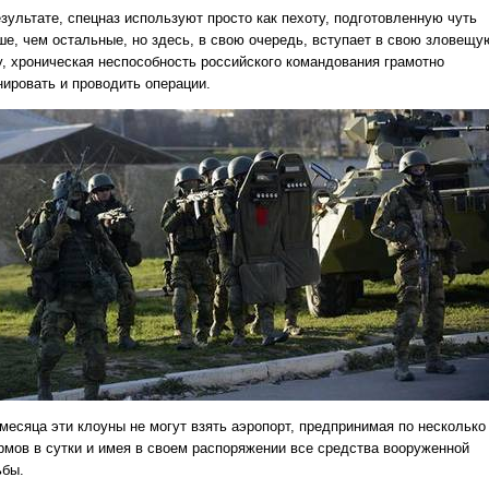
езультате, спецназ используют просто как пехоту, подготовленную чуть
ше, чем остальные, но здесь, в свою очередь, вступает в свою зловещу
у, хроническая неспособность российского командования грамотно
нировать и проводить операции.
 месяца эти клоуны не могут взять аэропорт, предпринимая по несколько
рмов в сутки и имея в своем распоряжении все средства вооруженной
ьбы.