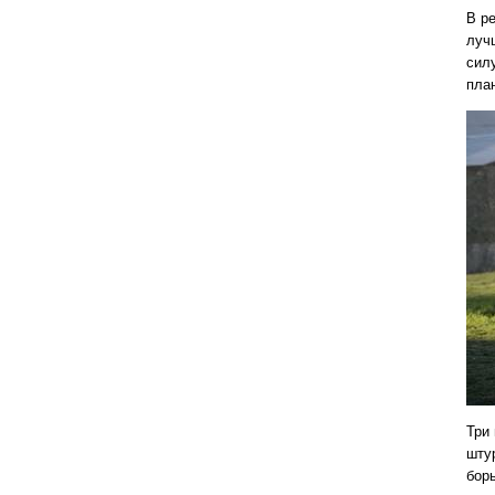
В р
луч
сил
пла
Три
шту
бор