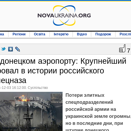
ика
Регіони
Освіта
Інтерв‘ю
Відео
Подорож
Розсл
7
 донецком аэропорту: Крупнейший
ровал в истории российского
пецназа
-12-03 16:12:00. Суспільство
Потери элитных
спецподразделений
российской армии на
украинской земле огромны
но в последние дни, при
штурме донецкого