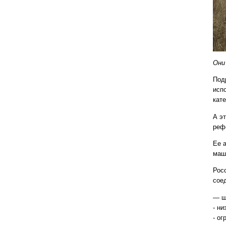
Они
Под
исп
кат
А эт
реф
Ее 
маш
Рос
сое
— ш
- ни
- ог