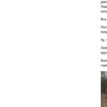
док
Укр
пол
Все
Поэ
поп
Ну,
Люб
кру
Воо
горе