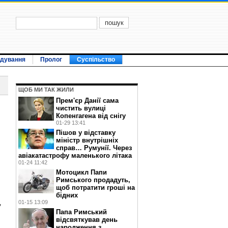
ідування
Пролог
Суспільство
ЩОБ МИ ТАК ЖИЛИ
Прем'єр Данії сама
чистить вулиці
Копенгагена від снігу
01-29 13:41
Пішов у відставку
міністр внутрішніх
справ… Румунії. Через
авіакатастрофу маленького літака
01-24 11:42
Мотоцикл Папи
Римського продадуть,
щоб потратити гроші на
бідних
,
01-15 13:09
Папа Римський
відсвяткував день
народження з