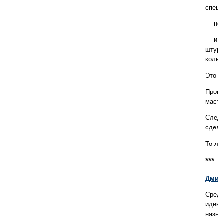
спе
— н
— и
шту
кол
Это
Про
мас
Сле
сде
То л
***
Дми
Сред
иде
наз