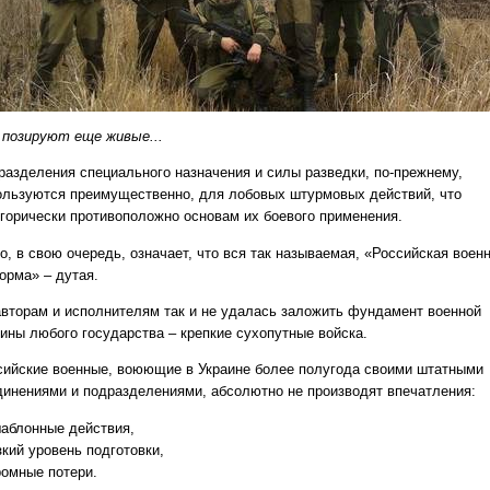
 позируют еще живые...
разделения специального назначения и силы разведки, по-прежнему,
ользуются преимущественно, для лобовых штурмовых действий, что
егорически противоположно основам их боевого применения.
о, в свою очередь, означает, что вся так называемая, «Российская воен
орма» – дутая.
авторам и исполнителям так и не удалась заложить фундамент военной
ины любого государства – крепкие сухопутные войска.
сийские военные, воюющие в Украине более полугода своими штатными
динениями и подразделениями, абсолютно не производят впечатления:
аблонные действия,
зкий уровень подготовки,
ромные потери.