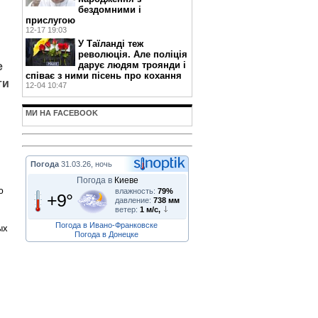
бездомними і
прислугою
12-17 19:03
У Таїланді теж
революція. Але поліція
дарує людям троянди і
е
співає з ними пісень про кохання
ти
12-04 10:47
МИ НА FACEBOOK
Погода
31.03.26, ночь
Погода в
Киеве
ю
влажность:
79%
+9°
давление:
738 мм
ветер:
1 м/с,
Погода в Ивано-Франковске
ых
Погода в Донецке