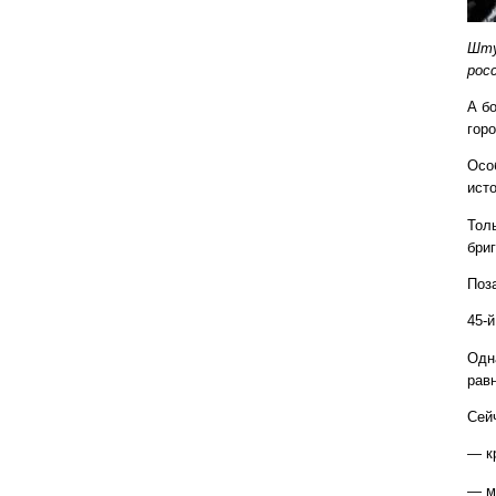
Шту
рос
А б
гор
Осо
исто
Тол
бри
Поза
45-
Одна
рав
Сей
— к
— м