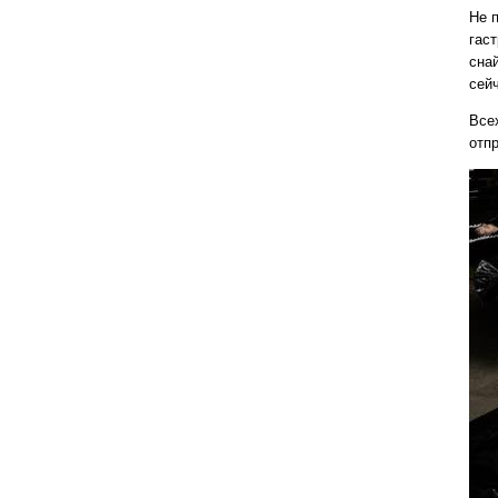
Не 
гас
сна
сей
Всех
отп