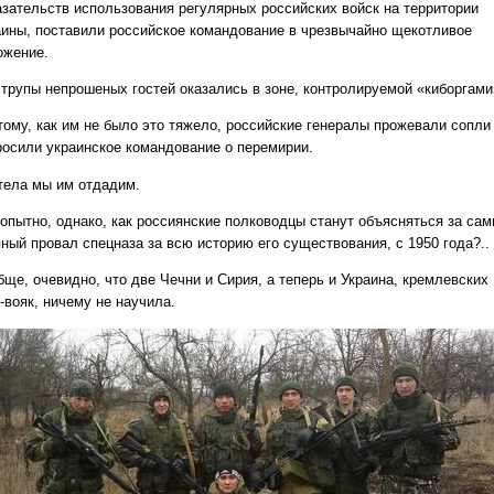
азательств использования регулярных российских войск на территории
аины, поставили российское командование в чрезвычайно щекотливое
ожение.
 трупы непрошеных гостей оказались в зоне, контролируемой «киборгами
тому, как им не было это тяжело, российские генералы прожевали сопли
росили украинское командование о перемирии.
 тела мы им отдадим.
опытно, однако, как россиянские полководцы станут объясняться за са
пный провал спецназа за всю историю его существования, с 1950 года?..
бще, очевидно, что две Чечни и Сирия, а теперь и Украина, кремлевских
-вояк, ничему не научила.