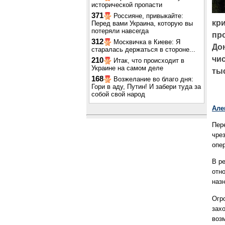
исторической пропасти
371
Россияне, привыкайте:
кр
Перед вами Украина, которую вы
потеряли навсегда
пр
312
Москвичка в Киеве: Я
До
старалась держаться в стороне...
чи
210
Итак, что происходит в
Украине на самом деле
ты
168
Возжелание во благо дня:
Гори в аду, Путин! И забери туда за
собой свой народ
Але
Пер
чре
опе
В р
отн
назн
Огр
зах
воз