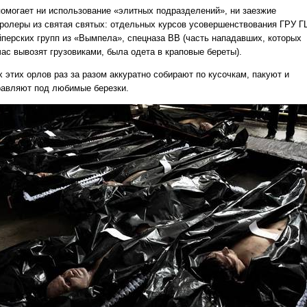
помогает ни использование «элитных подразделений», ни заезжие
тролеры из святая святых: отдельных курсов усовершенствования ГРУ Г
йперских групп из «Вымпела», спецназа ВВ (часть нападавших, которых
час вывозят грузовиками, была одета в краповые береты).
 этих орлов раз за разом аккуратно собирают по кусочкам, пакуют и
равляют под любимые березки.