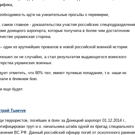
цифика,
еобходимость идти на унизительные просьбы о перемирии,
, самое главное - доказательства участия российских спецподразделени
рме донецкого аэропорта, которые получила в более чем достаточном
ичестве украинская сторона.
 – один из крупнейших провалов в новой российской военной истории.
изошел он не случайно, а стал результатом выдающегося воинского
терства украинских военных.
дует отметить, что 80% тел, имеют пулевые попадания, т.е. наши их
лали в ближнем бою.
и еще будет.
трий Тымчук
и террористов, погибших в боях за Донецкий аэропорт 01.12.2014 г.,
нтифицирован труп и.о. начальника штаба одной из бригад специального
начения ВС РФ. Данный российский офицер погиб от осколочного ранени