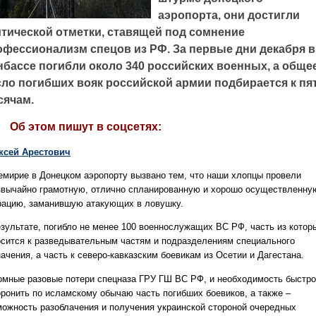
аэропорта, они достигли
итической отметки, ставящей под сомнение
офессионализм спецов из РФ. За первые дни декабря в
нбассе погибли около 340 российских военных, а обще
сло погибших вояк российской армии подбирается к пя
сячам.
Об этом пишут в соцсетях:
ксей Арестович
емирие в Донецком аэропорту вызвано тем, что наши хлопцы провели
звычайно грамотную, отлично спланированную и хорошо осуществленну
рацию, заманившую атакующих в ловушку.
езультате, погибло не менее 100 военнослужащих ВС РФ, часть из котор
осится к разведывательным частям и подразделениям специального
ачения, а часть к северо-кавказским боевикам из Осетии и Дагестана.
омные разовые потери спецназа ГРУ ГШ ВС РФ, и необходимость быстро
оронить по исламскому обычаю часть погибших боевиков, а также –
можность разоблачения и получения украинской стороной очередных