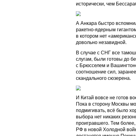
исторически, чем Бессара
А Анкара быстро вспомнил
ракетно-ядерным гигантом
в котором нет «американс
довольно незавидной.
В случае с СНГ все тамо
слугам, были готовы до б
с Брюсселем и Вашингтон
соотношение сил, заранее
скандального сюзерена.
И Китай вовсе не готов в
Пока в сторону Москвы м
подмигивать, всё было хо
выбора нет никаких резон
проигравшего. Тем более,
РФ в новой Холодной войн
достанется именно Пекину