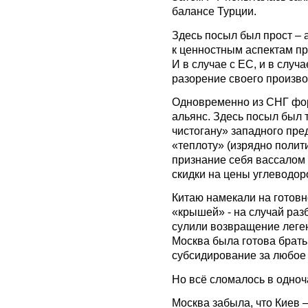
балансе Турции.
Здесь посыл был прост –
к ценностным аспектам п
И в случае с ЕС, и в случ
разорение своего произво
Одновременно из СНГ фо
альянс. Здесь посыл был
чистогану» западного пр
«теплоту» (изрядно полит
признание себя вассалом
скидки на цены углеводор
Китаю намекали на готовн
«крышей» - на случай ра
сулили возвращение леген
Москва была готова брать
субсидирование за любое
Но всё сломалось в одноч
Москва забыла, что Киев –