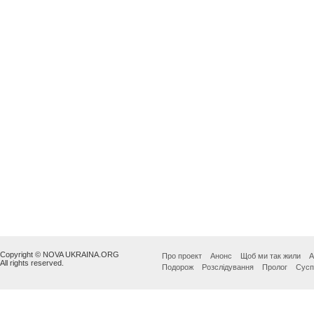
Copyright © NOVA UKRAINA.ORG
Про проект
Анонс
Щоб ми так жили
А
All rights reserved.
Подорож
Розслідування
Пролог
Сусп