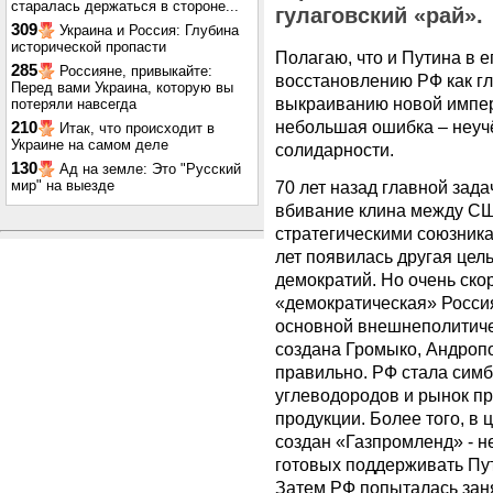
старалась держаться в стороне...
гулаговский «рай».
309
Украина и Россия: Глубина
исторической пропасти
Полагаю, что и Путина в 
285
Россияне, привыкайте:
восстановлению РФ как г
Перед вами Украина, которую вы
выкраиванию новой импер
потеряли навсегда
небольшая ошибка – неуч
210
Итак, что происходит в
Украине на самом деле
солидарности.
130
Ад на земле: Это "Русский
мир" на выезде
70 лет назад главной зад
вбивание клина между СШ
стратегическими союзника
лет появилась другая цел
демократий. Но очень ско
«демократическая» Росси
основной внешнеполитиче
создана Громыко, Андроп
правильно. РФ стала сим
углеводородов и рынок п
продукции. Более того, в
создан «Газпромленд» - 
готовых поддерживать Пут
Затем РФ попыталась зан