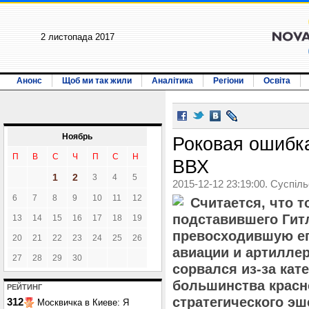
2 листопада 2017
Анонс
Щоб ми так жили
Аналітика
Регіони
Освіта
Ноябрь
Роковая ошибка
П
В
С
Ч
П
С
Н
ВВХ
1
2
3
4
5
2015-12-12 23:19:00. Суспіл
6
7
8
9
10
11
12
Считается, что т
подставившего Гит
13
14
15
16
17
18
19
превосходившую его
20
21
22
23
24
25
26
авиации и артилле
27
28
29
30
сорвался из-за кат
большинства красн
РЕЙТИНГ
стратегического э
312
Москвичка в Киеве: Я