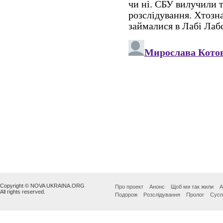
Copyright © NOVA UKRAINA.ORG
Про проект
Анонс
Щоб ми так жили
А
All rights reserved.
Подорож
Розслідування
Пролог
Сусп