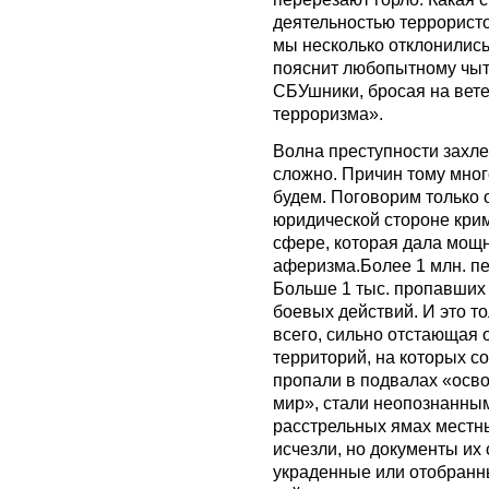
деятельностью террористо
мы несколько отклонились 
пояснит любопытному чыт
СБУшники, бросая на вет
терроризма».
Волна преступности захле
сложно. Причин тому мног
будем. Поговорим только 
юридической стороне кри
сфере, которая дала мощн
аферизма.Более 1 млн. п
Больше 1 тыс. пропавших 
боевых действий. И это т
всего, сильно отстающая
территорий, на которых с
пропали в подвалах «осво
мир», стали неопознанны
расстрельных ямах местн
исчезли, но документы их 
украденные или отобранн