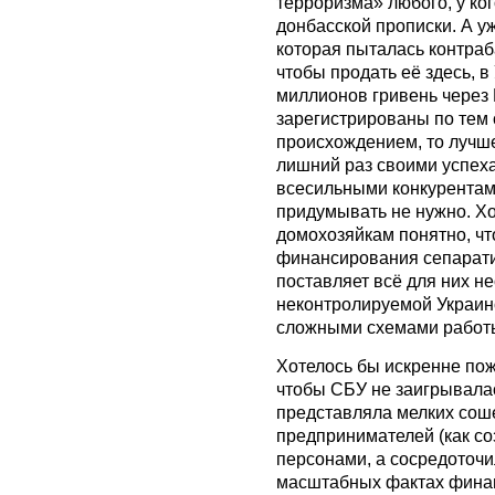
терроризма» любого, у ко
донбасской прописки. А у
которая пыталась контраб
чтобы продать её здесь, в
миллионов гривень через
зарегистрированы по тем
происхождением, то лучше
лишний раз своими успеха
всесильными конкурентам
придумывать не нужно. Хо
домохозяйкам понятно, ч
финансирования сепарати
поставляет всё для них н
неконтролируемой Украино
сложными схемами работы
Хотелось бы искренне по
чтобы СБУ не заигрывала
представляла мелких сош
предпринимателей (как со
персонами, а сосредоточи
масштабных фактах финан