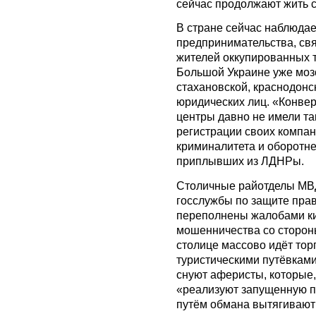
сейчас продолжают жить 
В стране сейчас наблюда
предпринимательства, св
жителей оккупированных 
Большой Украине уже мозо
стахановской, краснодонс
юридических лиц. «Конве
центры давно не имели та
регистрации своих компан
криминалитета и оборотне
приплывших из ЛДНРы.
Столичные райотделы МВД
госслужбы по защите пра
переполнены жалобами к
мошенничества со сторон
столице массово идёт то
туристическими путёвкам
снуют аферисты, которые,
«реализуют запущенную п
путём обмана вытягивают