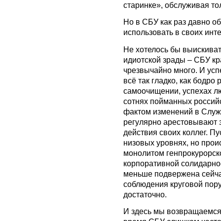
старинке», обслуживая то
Но в СБУ как раз давно о
использовать в своих инт
Не хотелось бы выискива
идиотской зрады – СБУ кр
чрезвычайно много. И усп
всё так гладко, как бодро
самоочищении, успехах л
сотнях пойманных россий
фактом изменений в Служб
регулярно арестовывают 
действия своих коллег. Пу
низовых уровнях, но прои
монолитом генпрокурорск
корпоративной солидарно
меньше подвержена сейч
соблюдения круговой пору
достаточно.
И здесь мы возвращаемся к