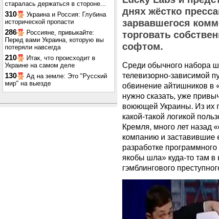
старалась держаться в стороне...
днях жёстко пресс
310
Украина и Россия: Глубина
зарвавшегося комм
исторической пропасти
286
Россияне, привыкайте:
торговать собстве
Перед вами Украина, которую вы
софтом.
потеряли навсегда
210
Итак, что происходит в
Среди обычного набора ш
Украине на самом деле
телевизорно-зависимой п
130
Ад на земле: Это "Русский
мир" на выезде
обвинение айтишников в 
нужно сказать, уже прив
воюющей Украины. Из их 
какой-такой логикой поль
Кремля, много лет назад «
компанию и заставившие 
разработке программного 
якобы шла» куда-то там в
гэмблингового преступног