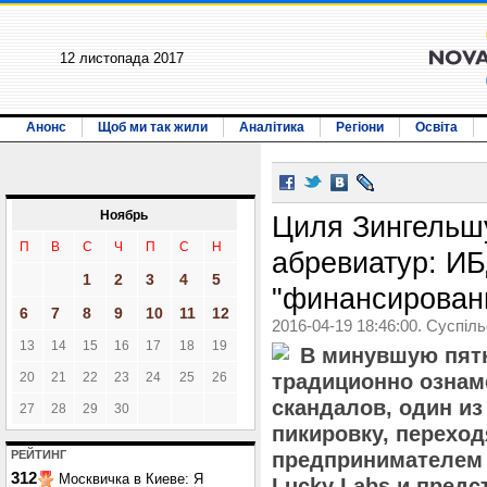
12 листопада 2017
Анонс
Щоб ми так жили
Аналітика
Регіони
Освіта
Ноябрь
Циля Зингельшу
П
В
С
Ч
П
С
Н
абревиатур: ИБ
1
2
3
4
5
"финансирован
6
7
8
9
10
11
12
2016-04-19 18:46:00. Суспіл
13
14
15
16
17
18
19
В минувшую пят
20
21
22
23
24
25
26
традиционно ознам
скандалов, один и
27
28
29
30
пикировку, перехо
РЕЙТИНГ
предпринимателем 
312
Москвичка в Киеве: Я
Lucky Labs и предс