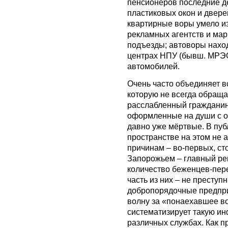
пенсионеров последние д
пластиковых окон и двере
квартирные воры умело и
рекламных агентств и мар
подъезды; автоворы нахо
центрах НПУ (бывш. МРЭ
автомобилей.
Очень часто объединяет в
которую не всегда обращ
расслабленный гражданин
оформленные на души с о
давно уже мёртвые. В п
пространстве на этом не 
причинам – во-первых, ст
Запорожьем – главный ре
количество беженцев-пер
часть из них – не преступ
добропорядочные предпри
волну за «понаехавшее во
систематизирует такую и
различных службах. Как п