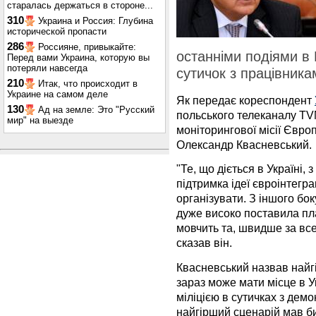
старалась держаться в стороне...
310
Украина и Россия: Глубина
исторической пропасти
286
Россияне, привыкайте:
останніми подіями в 
Перед вами Украина, которую вы
потеряли навсегда
сутичок з працівника
210
Итак, что происходит в
Украине на самом деле
Як передає кореспондент
130
Ад на земле: Это "Русский
польського телеканалу TV
мир" на выезде
моніторингової місії Євр
Олександр Квасневський.
"Те, що діється в Україні,
підтримка ідеї євроінтегра
організувати. З іншого бок
дуже високо поставила пла
мовчить та, швидше за все,
сказав він.
Квасневський назвав найг
зараз може мати місце в У
міліцією в сутичках з дем
найгірший сценарій мав би 