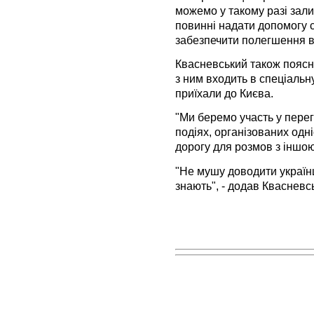
можемо у такому разі зали
повинні надати допомогу 
забезпечити полегшення віз
Квасневський також поясни
з ним входить в спеціальн
приїхали до Києва.
"Ми беремо участь у пере
подіях, організованих одні
дорогу для розмов з іншою"
"Не мушу доводити українц
знають", - додав Квасневс