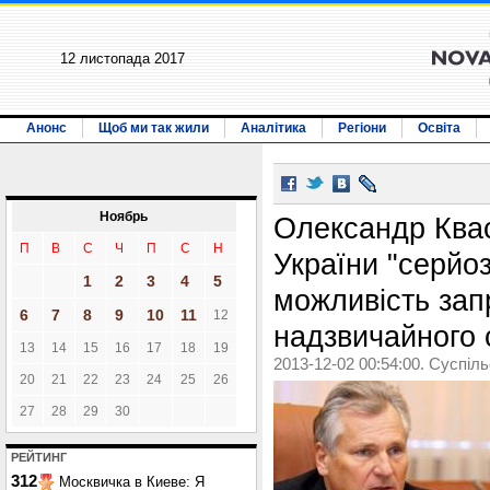
12 листопада 2017
Анонс
Щоб ми так жили
Аналітика
Регіони
Освіта
Ноябрь
Олександр Ква
П
В
С
Ч
П
С
Н
України "серйо
1
2
3
4
5
можливість за
6
7
8
9
10
11
12
надзвичайного 
13
14
15
16
17
18
19
2013-12-02 00:54:00. Суспіл
20
21
22
23
24
25
26
27
28
29
30
РЕЙТИНГ
312
Москвичка в Киеве: Я