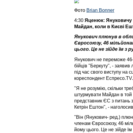
Фото
Brian Bonner
4:30
Яценюк: Януковичу 
Майдан, коли в Києві Е
Янукович плюнув в обли
Євросоюзу, 46 мільйона
цього. Це не зійде їм з р
Янукович не переможе 46-
бійців "Беркуту", - заяви
під час свого виступу на 
кореспондент Еспресо.TV.
"Я не розумію, скільки тр
штурмувати Майдан в той 
представник ЄС з питань з
Кетрін Ештон", - наголоси
"Він (Янукович- ред.) плю
членам Євросоюзу, 46 міл
йому цього. Це не зійде їм