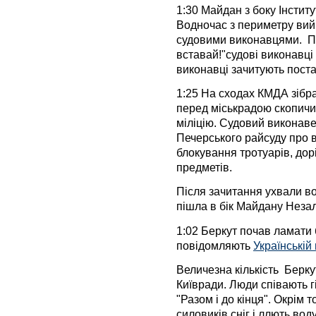
1:30 Майдан з боку Інститут
Водночас з периметру вийш
судовими виконавцями. Пр
вставай!"судові виконавці
виконавці зачитують пост
1:25 На сходах КМДА зібр
перед міськрадою скопичил
міліцію. Судовий виконав
Печерського райсуду про в
блокування тротуарів, дор
предметів.
Після зачитання ухвали во
пішла в бік Майдану Неза
1:02 Беркут почав ламати 
повідомляють
Українській
Величезна кількість Берку
Київради. Люди співають гі
"Разом і до кінця". Окрім 
силовиків сніг і ллють воду