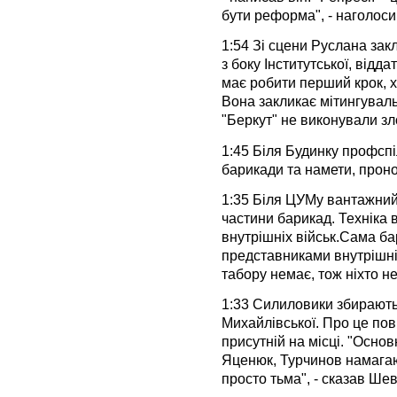
бути реформа", - наголосив
1:54 Зі сцени Руслана зак
з боку Інститутської, відд
має робити перший крок, ха
Вона закликає мітингуваль
"Беркут" не виконували з
1:45 Біля Будинку профсп
барикади та намети, пронос
1:35 Біля ЦУМу вантажний
частини барикад. Техніка
внутрішніх військ.Сама ба
представниками внутрішніх
табору немає, тож ніхто не
1:33 Силиловики збирають
Михайлівської. Про це по
присутній на місці. "Осно
Яценюк, Турчинов намагают
просто тьма", - сказав Ше