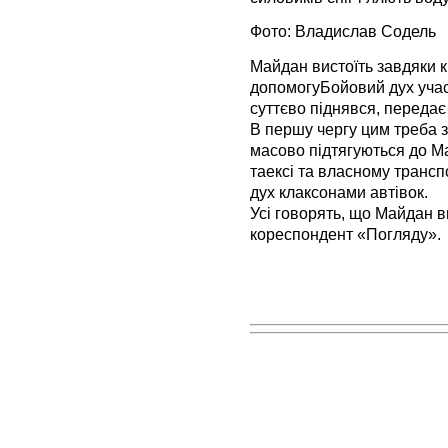
Фото: Владислав Содель
Майдан вистоїть завдяки 
допомогуБойовий дух учас
суттєво піднявся, переда
В першу чергу цим треба 
масово підтягуються до Ма
таексі та власному трансп
дух клаксонами автівок.
Усі говорять, що Майдан в
кореспондент «Погляду».