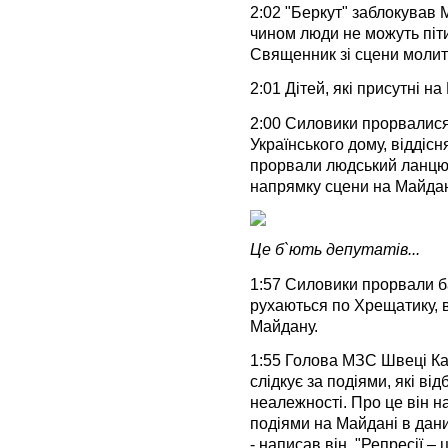
2:02 "Беркут" заблокував М
чином люди не можуть піти
Священник зі сцени молит
2:01 Дітей, які присутні н
2:00 Силовики прорвалися
Українського дому, віддіс
прорвали людський ланцюг 
напрямку сцени на Майдан
Це б`ють депутатів...
1:57 Силовики прорвали ба
рухаються по Хрещатику, 
Майдану.
1:55 Голова МЗС Швеці Ка
слідкує за подіями, які ві
неалежності. Про це він на
подіями на Майдані в дан
- написав він. "Репресії –