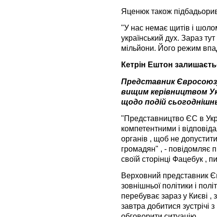
Яценюк також підбадьорив
"У нас немає щитів і шоло
український дух. Зараз тут
мільйони. Його режим впад
Кетрін Ештон залишаєть
Представник Євросоюзу
вищим керівництвом У
щодо подій сьогоднішнь
"Представництво ЄС в Укра
компетентними і відповід
органів , щоб не допустит
громадян" , - повідомляє 
своїй сторінці Фацебук , 
Верховний представник Є
зовнішньої політики і полі
перебуває зараз у Києві , 
завтра добитися зустрічі 
обговорити ситуацію.