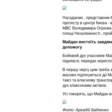
Нагадаємо , представник Є
протесту в центрі Києва - 
МВС Володимира Огризка с
площі Незалежності , про
Майдан вистоїть завдяки
допомогу
Бойовий дух учасників Май
піднявся, передає коресп
В першу чергу цим треба 
масово підтягуються до Ма
таксі та власному транспо
дух клаксонами автівок.
Усі говорять, що Майдан ви
Фото: Аркадій Бабченко