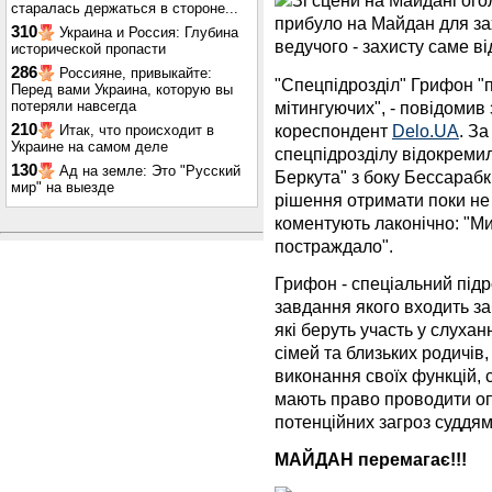
Зі сцени на Майдані ого
старалась держаться в стороне...
прибуло на Майдан для зах
310
Украина и Россия: Глубина
ведучого - захисту саме ві
исторической пропасти
286
Россияне, привыкайте:
"Спецпідрозділ" Грифон "
Перед вами Украина, которую вы
мітингуючих", - повідомив
потеряли навсегда
кореспондент
Delo.UA
. З
210
Итак, что происходит в
Украине на самом деле
спецпідрозділу відокремили
130
Ад на земле: Это "Русский
Беркута" з боку Бессараб
мир" на выезде
рішення отримати поки не 
коментують лаконічно: "Ми
постраждало".
Грифон - спеціальний підро
завдання якого входить за
які беруть участь у слухан
сімей та близьких родичів,
виконання своїх функцій, 
мають право проводити оп
потенційних загроз суддям
МАЙДАН перемагає!!!