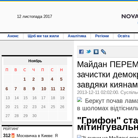
12 листопада 2017
Анонс
Щоб ми так жили
Аналітика
Регіони
Освіта
Ноябрь
Майдан ПЕРЕМ
П
В
С
Ч
П
С
Н
зачистки демок
1
2
3
4
5
завдяки киянам
6
7
8
9
10
11
12
2013-12-11 02:02:00. Суспіл
13
14
15
16
17
18
19
Беркут почав лама
20
21
22
23
24
25
26
в шоломах відтіснили 
27
28
29
30
"Грифон" ста
мітингувальн
РЕЙТИНГ
312
Москвичка в Киеве: Я