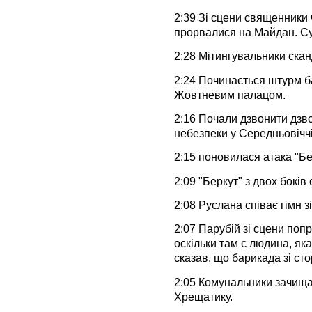
2:39 Зі сцени священники
прорвалися на Майдан. Су
2:28 Мітингувальники скан
2:24 Починається штурм ба
Жовтневим палацом.
2:16 Почали дзвонити дзво
небезпеки у Середньовіччі
2:15 поновилася атака "Бер
2:09 "Беркут" з двох боків 
2:08 Руслана співає гімн з
2:07 Парубій зі сцени поп
оскільки там є людина, як
сказав, що барикада зі сто
2:05 Комунальники зачищаю
Хрещатику.