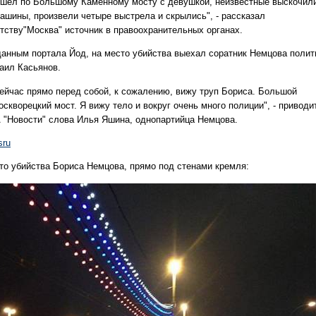
 шел по Большому Каменному мосту с девушкой, неизвестные выскочил
машины, произвели четыре выстрела и скрылись", - рассказал
нтству"Москва" источник в правоохранительных органах.
данным портала Йод, на место убийства выехал соратник Немцова полит
аил Касьянов.
сейчас прямо перед собой, к сожалению, вижу труп Бориса. Большой
скворецкий мост. Я вижу тело и вокруг очень много полиции", - приводи
 "Новости" слова Илья Яшина, однопартийца Немцова.
sru
то убийства Бориса Немцова, прямо под стенами кремля: