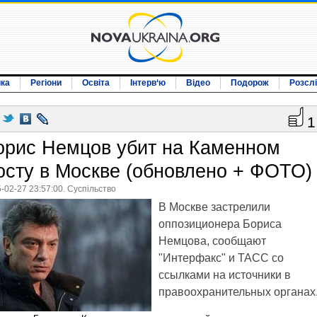
ика
Регіони
Освіта
Інтерв‘ю
Відео
Подорож
Розсл
1
орис Немцов убит на Каменном
осту в Москве (обновлено + ФОТО)
-02-27 23:57:00. Суспільство
В Москве застрелили
оппозиционера Бориса
Немцова, сообщают
"Интерфакс" и ТАСС со
ссылками на источники в
правоохранительных органах