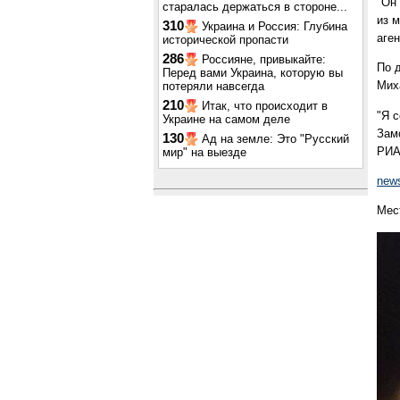
"Он
старалась держаться в стороне...
из 
310
Украина и Россия: Глубина
аге
исторической пропасти
286
Россияне, привыкайте:
По 
Перед вами Украина, которую вы
Мих
потеряли навсегда
210
Итак, что происходит в
"Я 
Украине на самом деле
Замо
130
Ад на земле: Это "Русский
РИА
мир" на выезде
new
Мес