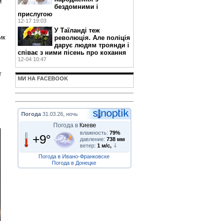
и
бездомними і
прислугою
12-17 19:03
У Таїланді теж
ик
революція. Але поліція
дарує людям троянди і
співає з ними пісень про кохання
12-04 10:47
т
МИ НА FACEBOOK
Погода
31.03.26, ночь
Погода в
Киеве
влажность:
79%
+9°
давление:
738 мм
ветер:
1 м/с,
Погода в Ивано-Франковске
Погода в Донецке