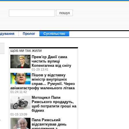
ідування
Пролог
Суспільство
ЩОБ МИ ТАК ЖИЛИ
Прем'єр Данії сама
чистить вулиці
Копенгагена від снігу
01-29 13:41
Пішов у відставку
міністр внутрішніх
справ… Румунії. Через
авіакатастрофу маленького літака
01-24 11:42
Мотоцикл Папи
Римського продадуть,
щоб потратити гроші на
бідних
01-15 13:09
.
Папа Римський
відсвяткував день
народження з