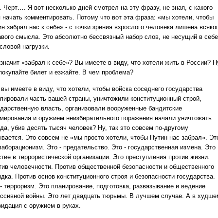
 Черт…. Я вот несколько дней смотрел на эту фразу, не зная, с какого
я начать комментировать. Потому что вот эта фраза: «мы хотели, чтобы
н забрал нас к себе» - с точки зрения взрослого человека лишена всяко
авого смысла. Это абсолютно бессвязный набор слов, не несущий в себе
словой нагрузки.
значит «забрал к себе»? Вы имеете в виду, что хотели жить в России? Н
 покупайте билет и езжайте. В чем проблема?
вы имеете в виду, что хотели, чтобы войска соседнего государства
упировали часть вашей страны, уничтожили конституционный строй,
ударственную власть, организовали вооруженные бандитские
мирования и оружием неизбирательного поражения начали уничтожать
да, убив десять тысяч человек? Ну, так это совсем по-другому
вается. Это совсем не «мы просто хотели, чтобы Путин нас забрал». Это
лаборационизм. Это - предательство. Это - государственная измена. Это
стие в террористической организации. Это преступления против жизни.
тив человечности. Против общественной безопасности и общественного
дка. Против основ конституционного строя и безопасности государства.
- терроризм. Это планирование, подготовка, развязывание и ведение
ессивной войны. Это лет двадцать тюрьмы. В лучшем случае. А в худше
видация с оружием в руках.