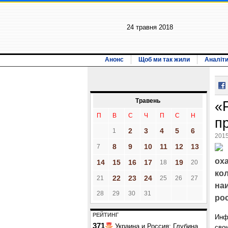
24 травня 2018
Анонс
Щоб ми так жили
Аналіт
Травень
«
П
В
С
Ч
П
С
Н
п
2
3
4
5
6
1
2015
8
9
10
11
12
13
7
ох
14
15
16
17
19
18
20
ко
22
23
24
21
25
26
27
на
28
29
30
31
ро
РЕЙТИНГ
Инф
371
Украина и Россия: Глубина
сво