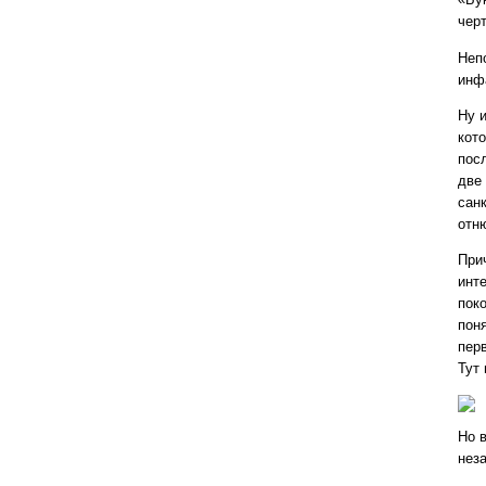
чер
Непо
инф
Ну и
кот
пос
две
санкц
отн
При
инт
пок
пон
пер
Тут 
Но 
нез