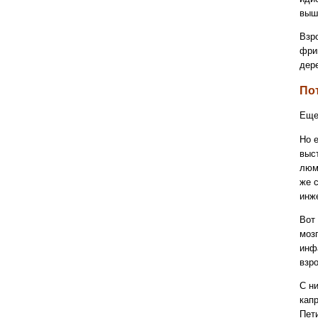
выш
Взр
фри
дер
Пот
Еще
Но 
выс
люм
же 
инж
Вот
моз
инф
взр
С н
кап
Пет