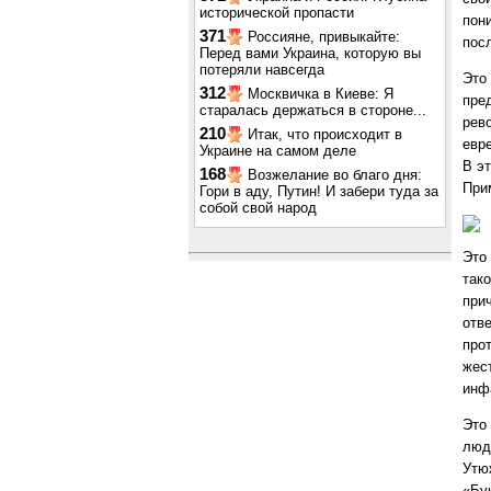
исторической пропасти
пони
371
Россияне, привыкайте:
пос
Перед вами Украина, которую вы
потеряли навсегда
Это
312
Москвичка в Киеве: Я
пре
старалась держаться в стороне...
рев
210
Итак, что происходит в
евр
Украине на самом деле
В э
168
Возжелание во благо дня:
Прим
Гори в аду, Путин! И забери туда за
собой свой народ
Это
так
прич
отв
про
жес
инф
Это
люд
Утю
«Бу