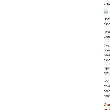
отд
Пое
взр
Отка
чел
Слу
пойт
блея
взр
Ора
арт
Бог
отк
воев
опо
Ин
по