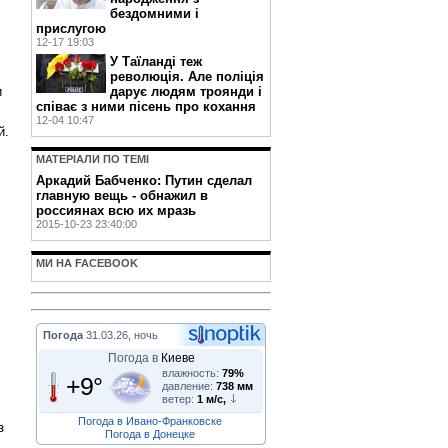
бездомними і
прислугою
12-17 19:03
У Таїланді теж
революція. Але поліція
дарує людям троянди і
и
співає з ними пісень про кохання
12-04 10:47
й.
МАТЕРIАЛИ ПО ТЕМI
Аркадий Бабченко: Путин сделал
главную вещь - обнажил в
россиянах всю их мразь
2015-10-23 23:40:00
МИ НА FACEBOOK
Погода
31.03.26, ночь
Погода в
Киеве
влажность:
79%
+9°
давление:
738 мм
ветер:
1 м/с,
Погода в Ивано-Франковске
з
Погода в Донецке