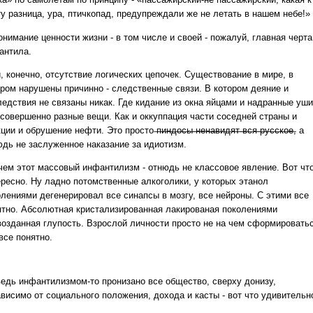
ту разница, ура, птичкопад, предупреждали же не летать в нашем небе!»
нимание ценности жизни - в том числе и своей - пожалуй, главная черта
антила.
, конечно, отсутствие логических цепочек. Существование в мире, в
ором нарушены причинно - следственные связи. В котором деяние и
ледствия не связаны никак. Где кидание из окна яйцами и надранные уши
 совершенно разные вещи. Как и оккуппация части соседней страны и
ии и обрушение нефти. Это просто ̶п̶и̶н̶д̶о̶с̶ы̶ ̶н̶е̶н̶а̶в̶и̶д̶я̶т̶ ̶в̶с̶я̶ ̶р̶у̶с̶с̶к̶о̶е̶, а
юдь не заслуженное наказание за идиотизм.
чем этот массовый инфантилизм - отнюдь не классовое явление. Вот чт
ересно. Ну ладно потомственные алкоголики, у которых этанол
олениями дегенерировал все синапсы в мозгу, все нейроны. С этими все
ятно. Абсолютная кристализированная лакированая поколениями
возданная глупость. Взрослой личности просто не на чем сформироватьс
все понятно.
ведь инфантилизмом-то пронизано все общество, сверху донизу,
ависимо от социального положения, дохода и касты - вот что удивительн