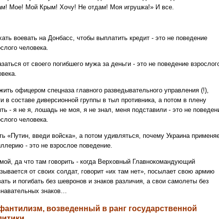
ам! Мое! Мой Крым! Хочу! Не отдам! Моя игрушка!» И все.
хать воевать на Донбасс, чтобы выплатить кредит - это не поведение
ослого человека.
заться от своего погибшего мужа за деньги - это не поведение взрослог
овека.
жить офицером спецназа главного разведывательного управления (!),
и в составе диверсионной группы в тыл противника, а потом в плену
ть - я не я, лошадь не моя, я не знал, меня подставили - это не поведен
ослого человека.
ть «Путин, введи войска», а потом удивляться, почему Украина применя
иллерию - это не взрослое поведение.
 мой, да что там говорить - когда Верховный Главнокомандующий
азывается от своих солдат, говорит «их там нет», посылает свою армию
ать и погибать без шевронов и знаков различия, а свои самолеты без
знавательных знаков…
фантилизм, возведенный в ранг государственной
литики.