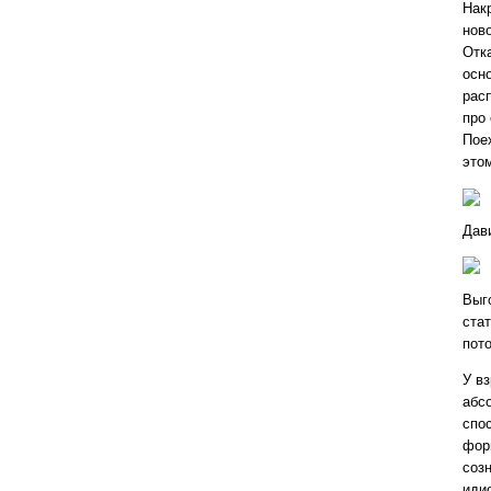
Нак
нов
Отк
осно
рас
про
Пое
это
Дав
Выг
ста
пот
У вз
абс
спо
фор
соз
иди