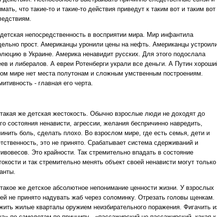
мать, что такие-то и такие-то действия приведут к таким вот и таким вот
ледствиям.
 детская непосредственность в восприятии мира. Мир инфантила
дельно прост. Американцы уронили цены на нефть. Американцы устроил
олюцию в Украине. Америка ненавидит русских. Для этого подослала
еев и либералов. А евреи Ротенберги украли все деньги. А Путин хороши
том мире нет места полутонам и сложным умственным построениям.
итивность - главная его черта.
 такая же детская жестокость. Обычно взрослые люди не доходят до
ого состояния ненависти, агрессии, желания беспричинно навредить,
инить боль, сделать плохо. Во взрослом мире, где есть семья, дети и
етственность, это не принято. Срабатывает система сдерживаний и
тивовесов. Это крайности. Так стремительно впадать в состояние
токости и так стремительно менять объект своей ненависти могут только
анты.
 такое же детское абсолютное непонимание ценности жизни. У взрослых
ей не принято надувать жаб через соломинку. Отрезать головы щенкам.
жить жилые кварталы оружием неизбирательного поражения. Фигачить и
ка» по самолетам по принципу - «пассажирский-не пассажирский, какая к