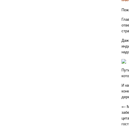
Пожа
Гла
отве
стра
Даж
инд
надо
Пут
кот
И кв
кон
дер
«– 
забе
цит
гос