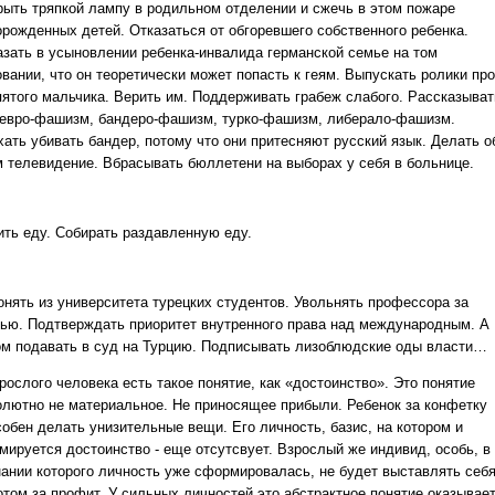
рыть тряпкой лампу в родильном отделении и сжечь в этом пожаре
орожденных детей. Отказаться от обгоревшего собственного ребенка.
азать в усыновлении ребенка-инвалида германской семье на том
вании, что он теоретически может попасть к геям. Выпускать ролики про
пятого мальчика. Верить им. Поддерживать грабеж слабого. Рассказыват
 евро-фашизм, бандеро-фашизм, турко-фашизм, либерало-фашизм.
хать убивать бандер, потому что они притесняют русский язык. Делать о
м телевидение. Вбрасывать бюллетени на выборах у себя в больнице.
ить еду. Собирать раздавленную еду.
онять из университета турецких студентов. Увольнять профессора за
тью. Подтверждать приоритет внутренного права над международным. А
ом подавать в суд на Турцию. Подписывать лизоблюдские оды власти…
рослого человека есть такое понятие, как «достоинство». Это понятие
олютно не материальное. Не приносящее прибыли. Ребенок за конфетку
собен делать унизительные вещи. Его личность, базис, на котором и
мируется достоинство - еще отсутсвует. Взрослый же индивид, особь, в
нании которого личность уже сформировалась, не будет выставлять себ
отом за профит. У сильных личностей это абстрактное понятие оказывае