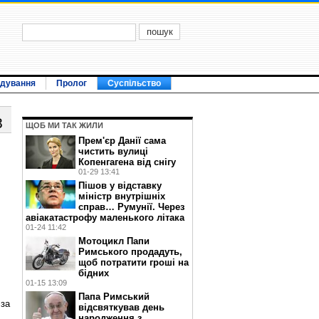
ідування
Пролог
Суспільство
8
ЩОБ МИ ТАК ЖИЛИ
Прем'єр Данії сама
чистить вулиці
Копенгагена від снігу
01-29 13:41
Пішов у відставку
міністр внутрішніх
справ… Румунії. Через
авіакатастрофу маленького літака
01-24 11:42
Мотоцикл Папи
Римського продадуть,
щоб потратити гроші на
бідних
01-15 13:09
Папа Римський
 за
відсвяткував день
народження з