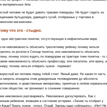
е материальных благ.
ослый человек не будет давить траками помидоры. Не будет сидеть за
кционами бульдозера, давящего гусей, отобранных у торговки в
евенском магазинчике…
ому что это - стыдно.
 одно абстрактное понятие, отсутствующее в инфантильном мире.
если невозможность объяснить трехлетнему ребенку почему нельзя
трелить из рогатки в Солнце понятна, или невозможность объяснить
пену, почему плохо ездить по помидорам на тракторе тоже понятна - то 
самая невозможность объяснить профессору, или писателю, или врачу, 
енеру, почему нельзя отбирать чужое - поражает.
 взрослый же человек перед тобой стоит. Умный даже. Но какая-то часть
га напрочь изъедена этим доведенным телевидением до абсолюта
антилизмом, и нравственные императивы, принятые в любом нормально
ослом обществе, не проникают в сознание совершенно.
ими невозможно разговаривать. Невозможно дискутировать. Как с
ризным ребенком, впавшем в состояние истерики. «Зачем ты отобрал у
и Крым? Брать чужое - плохо. Отдай. Законы надо соблюдать». «Нет! Не