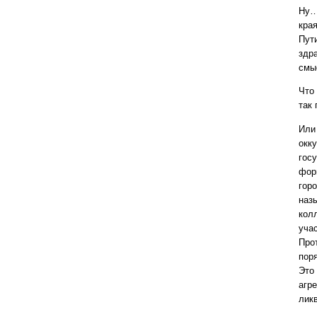
Ну…
кра
Пути
здр
смы
Что 
так
Или 
окк
гос
фор
горо
назы
кол
уча
Про
поря
Это 
агр
лик