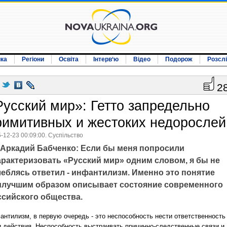
ика
Регіони
Освіта
Інтерв‘ю
Відео
Подорож
Розсл
2
Русский мир»: Гетто запредельно
римитивных и жестоких недорослей
-12-23 00:09:00. Суспільство
Аркадий Бабченко: Если бы меня попросили
арактеризовать «Русский мир» одним словом, я бы не
леблясь ответил - инфантилизм. Именно это понятие
илучшим образом описывает состояние современного
ссийского общества.
антилизм, в первую очередь - это неспособность нести ответственность
и действия. Неспособность выстраивать причинно-следственные связи и