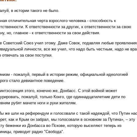
луй, в истории такого не было.
вная отличительная черта взрослого человека - способность к
тственности. К ответственности за других, к ответственности за свою
ну, но, главное - к ответственности за свои действия.
е Советский Союз учил этому. Даже Совок, подавляя любые проявления
ивидуальной личности, все же учил, что надо быть честным, надо не вра
 отвечать за свои поступки.
инизм - пожалуй, первый в истории режим, официальной идеологией
орого стало девиантное поведение.
интэссенция этого, конечно же, Донбасс. С этой войной может
курировать, пожалуй, только Конго, где одиннадцатилетние дети по
евням рубят мачете ноги и руки жителям.
Мы же шли на референдум и голосовали с такой надеждой, что Путин на
рет, как и Крым он забрал, мы голосовали в основном за Путина», – эту
ату беженки из Донбасса во Пскове, которую выселяют теперь из
тиницы, приводит радио "Свобода".