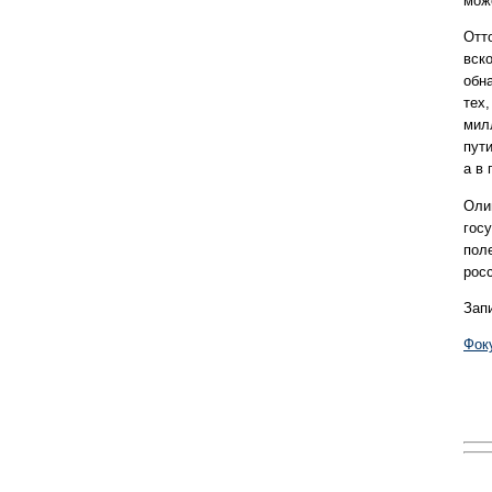
мож
Отт
вско
обн
тех
мил
пут
а в
Оли
гос
пол
рос
Зап
Фок