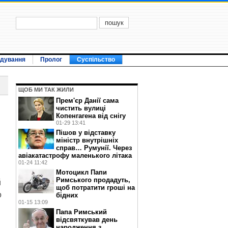
ідування
Пролог
Суспільство
ЩОБ МИ ТАК ЖИЛИ
Прем'єр Данії сама
чистить вулиці
Копенгагена від снігу
01-29 13:41
Пішов у відставку
міністр внутрішніх
справ… Румунії. Через
авіакатастрофу маленького літака
01-24 11:42
Мотоцикл Папи
Римського продадуть,
й
щоб потратити гроші на
о
бідних
01-15 13:09
Папа Римський
відсвяткував день
народження з