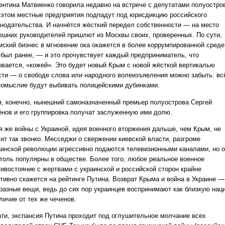
ентина Матвиенко говорила недавно на встрече с депутатами полуостро
 этом местные предприятия подпадут под юрисдикцию российского
онодательства. И начнётся жёсткий передел собственности — на место
ешних руководителей пришлют из Москвы своих, проверенных. По сути,
мский бизнес в мгновение ока окажется в более коррумпированной среде
 был ранее, — и это прочувствует каждый предприниматель, что
ывается, «кожей». Это будет новый Крым с новой жёсткой вертикалью
сти — о свободе слова или народного волеизъявления можно забыть: вс
комыслие будут выбивать полицейскими дубинками.
я, конечно, нынешний самоназначенный премьер полуострова Сергей
ёнов и его группировка получат заслуженную ими долю.
я же войны с Украиной, идея военного вторжения дальше, чем Крым, не
чит так звонко. Месседжи о свержении киевской власти, разгроме
аинской революции агрессивно подаются телевизионными каналами, но 
столь популярны в обществе. Более того, любое реальное военное
тивостояние с жертвами с украинской и российской сторон крайне
ативно скажется на рейтинге Путина. Возврат Крыма и война в Украине —
 разные вещи, ведь до сих пор украинцев воспринимают как близкую нац
личие от тех же чеченов.
ати, экспансия Путина проходит под оглушительное молчание всех