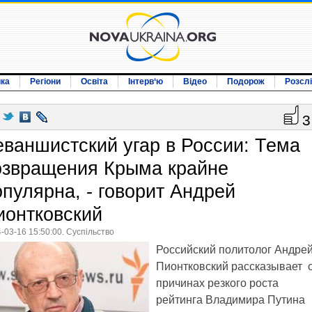
ика
Регіони
Освіта
Інтерв‘ю
Відео
Подорож
Розсл
3
еваншистский угар в России: Тема
озвращения Крыма крайне
опулярна, - говорит Андрей
ионтковский
-03-16 15:50:00. Суспільство
Российский политолог Андре
Пионтковский рассказывает 
причинах резкого роста
рейтинга Владимира Путина