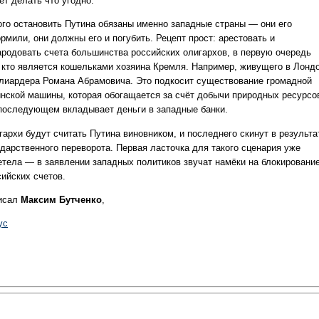
ет делать что угодно.
ого остановить Путина обязаны именно западные страны — они его
рмили, они должны его и погубить. Рецепт прост: арестовать и
ародовать счета большинства российских олигархов, в первую очередь
, кто является кошельками хозяина Кремля. Например, живущего в Лонд
лиардера Романа Абрамовича. Это подкосит существование громадной
инской машины, которая обогащается за счёт добычи природных ресурсо
 последующем вкладывает деньги в западные банки.
гархи будут считать Путина виновником, и последнего скинут в результа
ударственного переворота. Первая ласточка для такого сценария уже
етела — в заявлении западных политиков звучат намёки на блокировани
сийских счетов.
исал
Максим Бутченко
,
ус