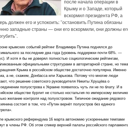
после начала операции в
Крыму и о Западе, который
вскормил президента РФ, а
ерь должен его и успокоить: "остановить Путина обязаны
нно западные страны — они его вскормили, они должны ег
огубить".
фоне крымских событий рейтинг Владимира Путина поднялся до
симального за последние два года (уровень поддержки почти 68%. —
ус). И хотя я бы не доверял полностью социологическим рейтингам,
бликованным официальными структурами в авторитарной стране, но тем
вращения Крыма в российском обществе достаточно популярна. Именно
ма, а не, скажем, Донбасса или Харькова. Потому что многие люди
тают, что решение советского руководителя Никиты Хрущёва о
оединении полуострова к Украине появилось чуть ли не по блату. И в
сийском обществе бурлит не столько ностальгия по имперскому величию
лько желание контроля над полуостровом. Типичное ожидание рядового
иянина состоит в том, что «Путин вернёт полуостров без единого
трела».
ле крымского референдума 16 марта автономию ускоренными темпами
мут в члены РФ. Об этом спикер верхней палаты российского парламент