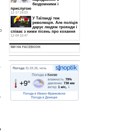
бездомними і
прислугою
12-17 19:03
У Таїланді теж
революція. Але поліція
дарує людям троянди і
о
співає з ними пісень про кохання
12-04 10:47
МИ НА FACEBOOK
а
Погода
31.03.26, ночь
Погода в
Киеве
влажность:
79%
+9°
давление:
738 мм
ветер:
1 м/с,
Погода в Ивано-Франковске
,
Погода в Донецке
а