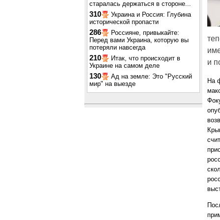
старалась держаться в стороне...
310
Украина и Россия: Глубина
исторической пропасти
286
Россияне, привыкайте:
теп
Перед вами Украина, которую вы
потеряли навсегда
име
210
Итак, что происходит в
и п
Украине на самом деле
130
Ад на земле: Это "Русский
На 
мир" на выезде
мак
Фок
опу
воз
Кры
счи
прис
рос
ско
росс
выс
Пос
при