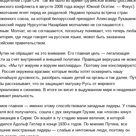
оводителей стран СНГ. Так же было во время грузинской войны (российск
зинского конфликта в августе 2008 года вокруг Южной Осетии. — Фокус).
 молчание ягнят перед их разделкой. Недавно прошла встреча стран
оженного союза, на которой белорусский президент Александр Лукашенк
азахский лидер Нурсултан Назарбаев молчаливо не соглашаются с
иным. Молчат, но не соглашаются, поскольку понимают, что теперь люб
ритория, где люди говорят на русском языке, может быть захвачена
сийским правительством.
Путин не обращает на это внимания. Его главная цель — легализация
сти за счёт внутренней и внешней политики. Правящая верхушка не мож
зать: «Мы тут жируем и воруем миллиарды». Поэтому они конспирируютс
, Россия окружена врагами, которые якобы хотят осквернить нашу
бочайшую духовность, разобрать наших детей на органы и так далее. Пу
 бы рассказывает, что он защищает матушку-Русь от мирового
ериализма и сионизма. В итоге он висит в выдуманном мире и неадекват
нивает реальность.
амое главное — именно этому способствовали западные лидеры. У глав
мля всё получалось: сошла с рук оккупация Грузии, как «лохов» кинул
риканцев в Сирии. Он вошёл в ту стадию мании величия, в которой
одился Адольф Гитлер в конце 1930-х годов. По мнению Путина, все
ешние иностранные лидеры — слабые и ничтожные люди, поэтому он