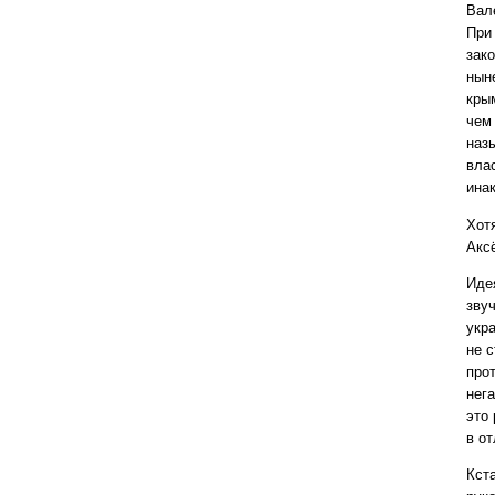
Вал
При
зак
нын
кры
чем
наз
вла
ина
Хот
Акс
Иде
зву
укр
не 
про
нег
это
в от
Кст