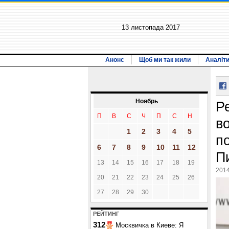
13 листопада 2017
Анонс
Щоб ми так жили
Аналіт
Ноябрь
Р
П
В
С
Ч
П
С
Н
в
1
2
3
4
5
п
6
7
8
9
10
11
12
П
13
14
15
16
17
18
19
2014
20
21
22
23
24
25
26
27
28
29
30
РЕЙТИНГ
312
Москвичка в Киеве: Я