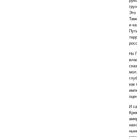
рук
гру
Это
Там
и к
Пут
тер
рос
Но 
вла
ска
мол
глу
как
имп
оце
И с
Кре
аме
нах
нын