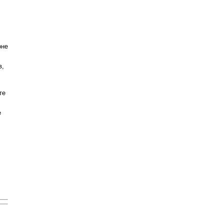
оне
в,
те
е