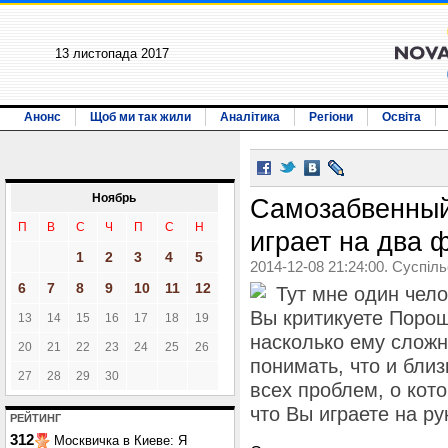
13 листопада 2017
Анонс
Щоб ми так жили
Аналітика
Регіони
Освіта
Ноябрь
Самозабвенный
П
В
С
Ч
П
С
Н
играет на два 
1
2
3
4
5
2014-12-08 21:24:00. Суспіл
6
7
8
9
10
11
12
Тут мне один чело
Вы критикуете Поро
13
14
15
16
17
18
19
насколько ему слож
20
21
22
23
24
25
26
понимать, что и близ
27
28
29
30
всех проблем, о кото
что Вы играете на ру
РЕЙТИНГ
312
Москвичка в Киеве: Я