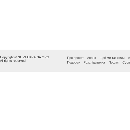
Copyright © NOVA UKRAINA.ORG
Про проект
Анонс
Щоб ми так жили
А
All rights reserved.
Подорож
Розслідування
Пролог
Сусп