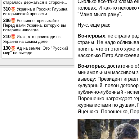
Сколько все-таки хлама е
старалась держаться в стороне...
головах. И как-то неловк
310
Украина и Россия: Глубина
исторической пропасти
"Мама мыла раму".
286
Россияне, привыкайте:
Ну-с, еще раз:
Перед вами Украина, которую вы
потеряли навсегда
Во-первых
, не страна р
210
Итак, что происходит в
Украине на самом деле
страны. Не надо облизыва
130
понять, что от этого хуже 
Ад на земле: Это "Русский
мир" на выезде
насколько Петр Алексеевич
Во-вторых
, достаточно 
минимальным массивом зна
выводу: Президент играет
кулуарный, полон договор
публично-лубочный - испе
Порошенко награждает ге
журналистами по душам, 
Яценюка; Порошенко, Пор