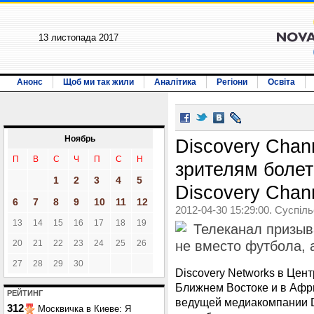
13 листопада 2017
Анонс
Щоб ми так жили
Аналітика
Регіони
Освіта
Ноябрь
Discovery Chan
П
В
С
Ч
П
С
Н
зрителям болет
1
2
3
4
5
Discovery Chan
6
7
8
9
10
11
12
2012-04-30 15:29:00. Суспіл
13
14
15
16
17
18
19
Телеканал призыв
20
21
22
23
24
25
26
не вместо футбола, 
27
28
29
30
Discovery Networks в Цен
Ближнем Востоке и в Афр
РЕЙТИНГ
ведущей медиакомпании D
312
Москвичка в Киеве: Я