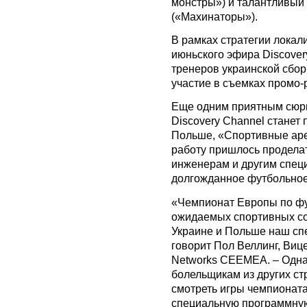
монстры») и талантливый
(«Махинаторы»).
В рамках стратегии локал
июньского эфира Discover
тренеров украинской сбо
участие в съемках промо-р
Еще одним приятным сюрп
Discovery Channel станет 
Польше, «Спортивные аре
работу пришлось проделат
инженерам и другим специ
долгожданное футбольное
«Чемпионат Европы по фу
ожидаемых спортивных соб
Украине и Польше наш спе
говорит Пол Веллинг, Виц
Networks СЕЕМЕА. – Одна
болельщикам из других ст
смотреть игры чемпионат
специальную программную