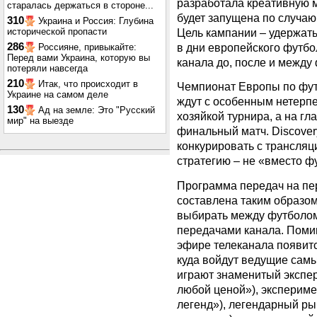
разработала креативную 
старалась держаться в стороне...
будет запущена по случа
310
Украина и Россия: Глубина
исторической пропасти
Цель кампании – удержать
286
в дни европейского футбо
Россияне, привыкайте:
Перед вами Украина, которую вы
канала до, после и между
потеряли навсегда
210
Итак, что происходит в
Чемпионат Европы по футб
Украине на самом деле
ждут с особенным нетерпе
130
Ад на земле: Это "Русский
хозяйкой турнира, а на г
мир" на выезде
финальный матч. Discover
конкурировать с трансля
стратегию – не «вместо ф
Программа передач на пе
составлена таким образом
выбирать между футболом
передачами канала. Поми
эфире телеканала появитс
куда войдут ведущие сам
играют знаменитый экспе
любой ценой»), эксперим
легенд»), легендарный р