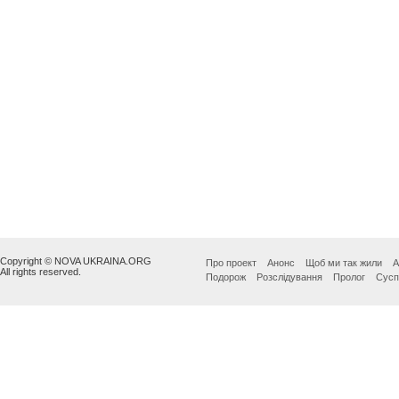
Copyright © NOVA UKRAINA.ORG
Про проект
Анонс
Щоб ми так жили
А
All rights reserved.
Подорож
Розслідування
Пролог
Сусп