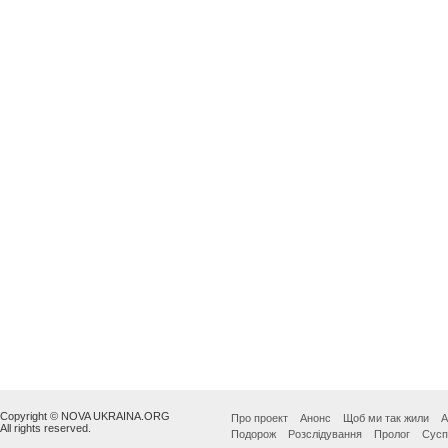
Copyright © NOVA UKRAINA.ORG
Про проект
Анонс
Щоб ми так жили
А
All rights reserved.
Подорож
Розслідування
Пролог
Сусп