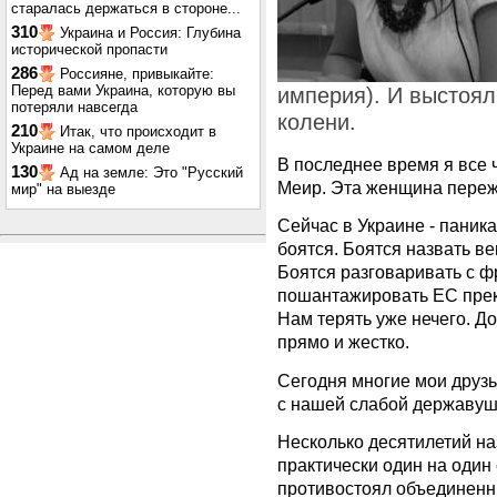
старалась держаться в стороне...
310
Украина и Россия: Глубина
исторической пропасти
286
Россияне, привыкайте:
Перед вами Украина, которую вы
империя). И выстоял
потеряли навсегда
колени.
210
Итак, что происходит в
Украине на самом деле
В последнее время я все
130
Ад на земле: Это "Русский
Меир. Эта женщина пережи
мир" на выезде
Сейчас в Украине - паник
боятся. Боятся назвать в
Боятся разговаривать с ф
пошантажировать ЕС прек
Нам терять уже нечего. Д
прямо и жестко.
Сегодня многие мои друзь
с нашей слабой державуш
Несколько десятилетий н
практически один на один
противостоял объединенн