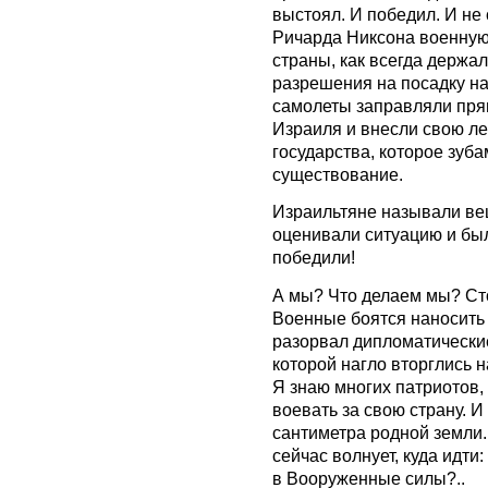
выстоял. И победил. И не
Ричарда Никсона военную
страны, как всегда держа
разрешения на посадку на
самолеты заправляли прям
Израиля и внесли свою ле
государства, которое зуб
существование.
Израильтяне называли ве
оценивали ситуацию и был
победили!
А мы? Что делаем мы? Ст
Военные боятся наносить 
разорвал дипломатически
которой нагло вторглись 
Я знаю многих патриотов,
воевать за свою страну. И
сантиметра родной земли.
сейчас волнует, куда идти
в Вооруженные силы?..