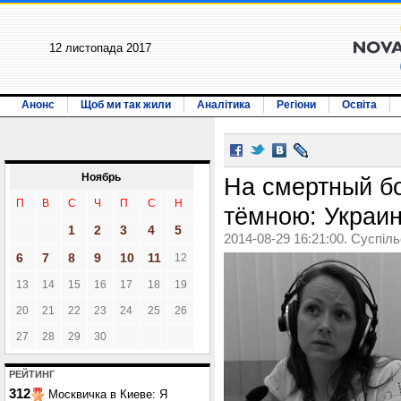
12 листопада 2017
Анонс
Щоб ми так жили
Аналітика
Регіони
Освіта
Ноябрь
На смертный б
П
В
С
Ч
П
С
Н
тёмною: Украин
1
2
3
4
5
2014-08-29 16:21:00. Суспіл
6
7
8
9
10
11
12
13
14
15
16
17
18
19
20
21
22
23
24
25
26
27
28
29
30
РЕЙТИНГ
312
Москвичка в Киеве: Я