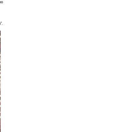
ро
”.