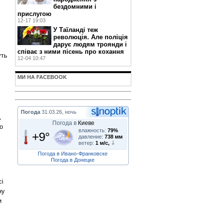
бездомними і
прислугою
12-17 19:03
У Таїланді теж
революція. Але поліція
дарує людям троянди і
співає з ними пісень про кохання
уть
12-04 10:47
МИ НА FACEBOOK
Погода
31.03.26, ночь
,
Погода в
Киеве
о
влажность:
79%
+9°
давление:
738 мм
ветер:
1 м/с,
Погода в Ивано-Франковске
Погода в Донецке
сі
ну
и