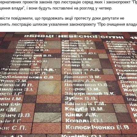
ернативних проектів законів про люстрацію серед яких і законопроект “П
ення влади”, і вони будуть поставлені на розгляд у четвер.
вісти повідомили, що продовжать акції протесту доки депутати не
конять люстрацію шляхом ухвалення законопроекту “Про очищення влади