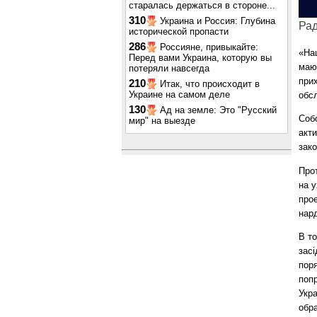
старалась держаться в стороне...
310
Украина и Россия: Глубина
Рад
исторической пропасти
286
Россияне, привыкайте:
«На
Перед вами Украина, которую вы
мают
потеряли навсегда
при
210
Итак, что происходит в
Украине на самом деле
обсл
130
Ад на земле: Это "Русский
Собо
мир" на выезде
акти
зак
Прот
на у
про
нард
В то
зас
поря
попр
Укра
обр