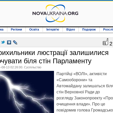
ика
Регіони
Освіта
Інтерв‘ю
Відео
Подорож
Розсл
2
рихильники люстрації залишилися
очувати біля стін Парламенту
-08-13 02:26:00. Суспільство
Партійці «ВОЛІ», активісти
«Самооборони» та
Автомайдану залишаться біл
стін Верховної Ради до
розгляду Законопроекту «Про
очищення влади». Про це
повідомив голова Громадсько