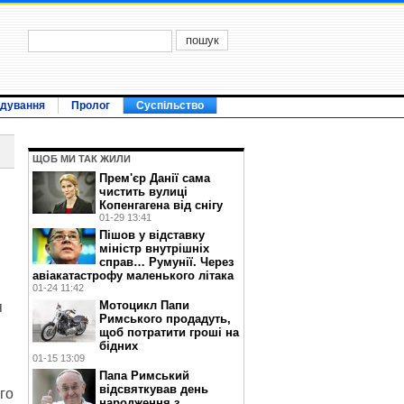
ідування
Пролог
Суспільство
ЩОБ МИ ТАК ЖИЛИ
Прем'єр Данії сама
чистить вулиці
Копенгагена від снігу
01-29 13:41
Пішов у відставку
міністр внутрішніх
справ… Румунії. Через
авіакатастрофу маленького літака
01-24 11:42
Мотоцикл Папи
я
Римського продадуть,
щоб потратити гроші на
бідних
01-15 13:09
Папа Римський
відсвяткував день
го
народження з