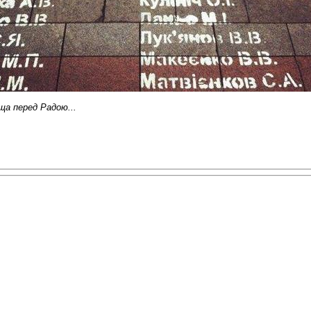
ща перед Радою...