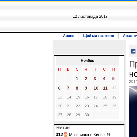
12 листопада 2017
Анонс
Щоб ми так жили
Аналіт
Ноябрь
П
П
В
С
Ч
П
С
Н
н
1
2
3
4
5
2014
6
7
8
9
10
11
12
13
14
15
16
17
18
19
20
21
22
23
24
25
26
27
28
29
30
РЕЙТИНГ
312
Москвичка в Киеве: Я