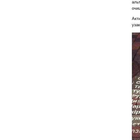
альт
очищ
Акти
уза