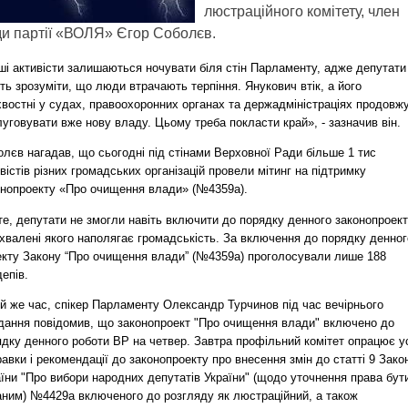
люстраційного комітету, член
и партії «ВОЛЯ» Єгор Соболєв.
ші активісти залишаються ночувати біля стін Парламенту, адже депутати
ь зрозуміти, що люди втрачають терпіння. Янукович втік, а його
хвостні у судах, правоохоронних органах та держадміністраціях продовж
уговувати вже нову владу. Цьому треба покласти край», - зазначив він.
лєв нагадав, що сьогодні під стінами Верховної Ради більше 1 тис
вістів різних громадських організацій провели мітинг на підтримку
онопроекту «Про очищення влади» (№4359а).
е, депутати не змогли навіть включити до порядку денного законопроект
хвалені якого наполягає громадськість. За включення до порядку денног
екту Закону “Про очищення влади” (№4359а) проголосували лише 188
епів.
й же час, спікер Парламенту Олександр Турчинов під час вечірнього
ідання повідомив, що законопроект "Про очищення влади" включено до
дку денного роботи ВР на четвер. Завтра профільний комітет опрацює у
авки і рекомендації до законопроекту про внесення змін до статті 9 Зако
їни "Про вибори народних депутатів України" (щодо уточнення права бут
аним) №4429а включеного до розгляду як люстраційний, а також