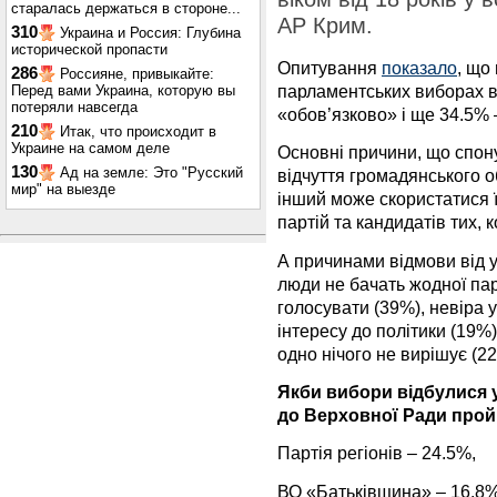
старалась держаться в стороне...
АР Крим.
310
Украина и Россия: Глубина
исторической пропасти
Опитування
показало
, що
286
Россияне, привыкайте:
парламентських виборах в
Перед вами Украина, которую вы
потеряли навсегда
«обов’язково» і ще 34.5% 
210
Итак, что происходит в
Украине на самом деле
Основні причини, що спону
130
Ад на земле: Это "Русский
відчуття громадянського о
мир" на выезде
інший може скористатися ї
партій та кандидатів тих, 
А причинами відмови від у
люди не бачать жодної парт
голосувати (39%), невіра у
інтересу до політики (19%
одно нічого не вирішує (2
Якби вибори відбулися у
до Верховної Ради прой
Партія регіонів – 24.5%,
ВО «Батьківщина» – 16.8%