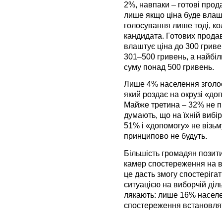
2%, навпаки – готові прода
лише якщо ціна буде влашт
голосування лише тоді, ко
кандидата. Готових прода
влаштує ціна до 300 гриве
301–500 гривень, а найбіль
суму понад 500 гривень.
Лише 4% населення зголос
який роздає на окрузі «до
Майже третина – 32% не пр
думають, що на їхній вибі
51% і «допомогу» не візьму
принципово не будуть.
Більшість громадян позит
камер спостереження на в
це дасть змогу спостерігат
ситуацією на виборчій діл
лякають: лише 16% насел
спостереження встановлят