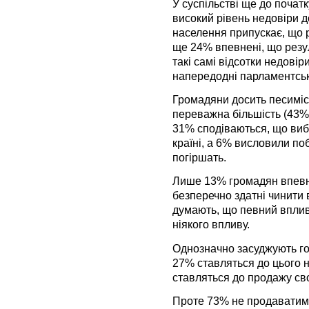
У суспільстві ще до почат
високий рівень недовіри д
населення припускає, що р
ще 24% впевнені, що резул
такі самі відсотки недовір
напередодні парламентськ
Громадяни досить песиміс
переважна більшість (43%)
31% сподіваються, що виб
країні, а 6% висловили п
погіршать.
Лише 13% громадян впевне
безперечно здатні чинити 
думають, що певний вплив 
ніякого впливу.
Однозначно засуджують го
27% ставляться до цього н
ставляться до продажу сво
Проте 73% не продаватимуть