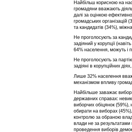
Найбільш корисною на на
громадяни вважають діяльн
далі за оцінкою ефективнос
громадських організацій (3
та кандидатів (34%), міжна
Не проголосують за кандид
задіяний у корупції (навіт
64% населення, можуть і 
Не проголосують за партію,
задіяні в корупційних дія
Лише 32% населення вважа
механізмом впливу громадя
Найбільше заважає вибора
державних справах: невико
виборчих обіцянок (59%), н
обирати на виборах (45%),
контролю за обраною вла
влади не за результатами 
проведення виборів демо