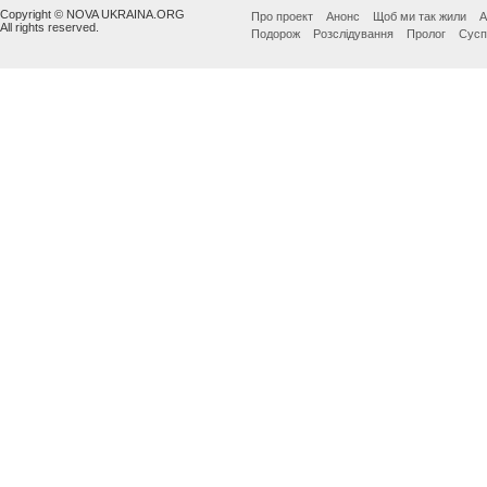
Copyright © NOVA UKRAINA.ORG
Про проект
Анонс
Щоб ми так жили
А
All rights reserved.
Подорож
Розслідування
Пролог
Сусп