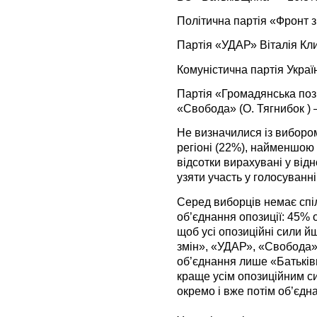
Політична партія «Фронт з
Партія «УДАР» Віталія Кли
Комуністична партія Україн
Партія «Громадянська пози
«Свобода» (О. Тягнибок ) 
Не визначилися із виборо
регіоні (22%), найменшою –
відсотки вирахувані у відн
узяти участь у голосуванні
Серед виборців немає спі
об’єднання опозиції: 45%
щоб усі опозиційні сили й
змін», «УДАР», «Свобода» 
об’єднання лише «Батьків
краще усім опозиційним си
окремо і вже потім об’єдн