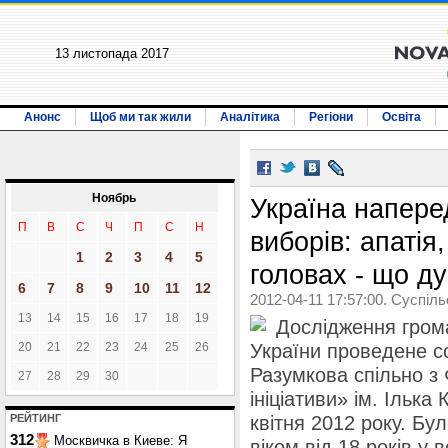
13 листопада 2017
Анонс
Щоб ми так жили
Аналітика
Регіони
Освіта
Ноябрь
Україна напере
П
В
С
Ч
П
С
Н
виборів: апатія
1
2
3
4
5
головах - що д
6
7
8
9
10
11
12
2012-04-11 17:57:00. Суспіл
13
14
15
16
17
18
19
Дослідження гром
20
21
22
23
24
25
26
України проведене с
Разумкова спільно з
27
28
29
30
ініціативи» ім. Ілька
РЕЙТИНГ
квітня 2012 року. Бу
312
Москвичка в Киеве: Я
віком від 18 років у 