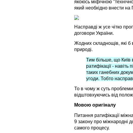
якоюсь міфічною "технічно
який необхідно внести на 
Насправді ж усе чітко про
договори України.
Жодних складнощів, які б 
природі.
Тим більше, що Київ
ратифікації - навіть 
таких ганебних докуме
угоди. Тобто насправ
То в чому ж суть проблем
відштовхуючись від полож
Мовою оригіналу
Питання ратифікації міжн
9 закону про міжнародні д
самого процесу.