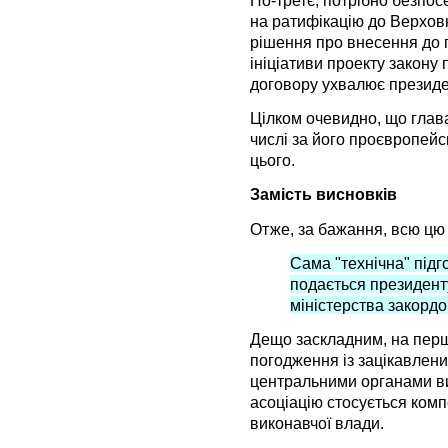
на ратифікацію до Верховно
рішення про внесення до 
ініціативи проекту закону
договору ухвалює президе
Цілком очевидно, що глав
числі за його проєвропейс
цього.
Замість висновків
Отже, за бажання, всю цю
Сама "технічна" підг
подається президенту
міністерства закорд
Дещо заскладним, на перш
погодження із зацікавлен
центральними органами ви
асоціацію стосується комп
виконавчої влади.