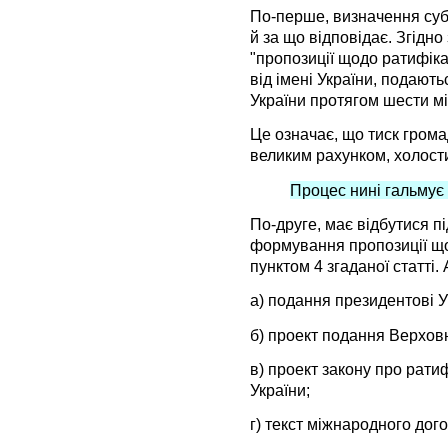
По-перше, визначення суб’
й за що відповідає. Згідно 
"пропозиції щодо ратифіка
від імені України, подают
України протягом шести мі
Це означає, що тиск грома
великим рахунком, холости
Процес нині гальмує
По-друге, має відбутися п
формування пропозиції щод
пунктом 4 згаданої статті. 
а) подання президентові У
б) проект подання Верховн
в) проект закону про рат
України;
г) текст міжнародного дог