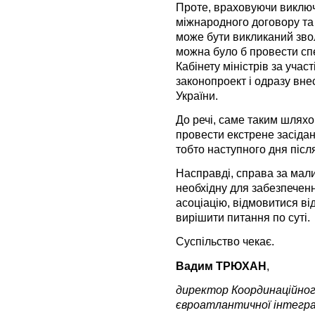
Проте, враховуючи виключ
міжнародного договору та
може бути викликаний зво
можна було б провести сп
Кабінету міністрів за участ
законопроект і одразу вне
України.
До речі, саме таким шлях
провести екстрене засідан
тобто наступного дня піс
Насправді, справа за мал
необхідну для забезпеченн
асоціацію, відмовитися від
вирішити питання по суті.
Суспільство чекає.
Вадим ТРЮХАН
,
директор Координаційног
євроатлантичної інтеграці