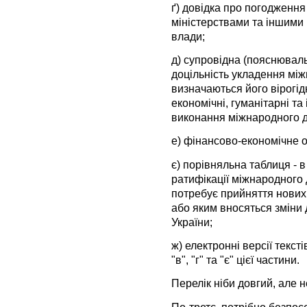
ґ) довідка про погодження
міністерствами та іншими
влади;
д) супровідна (пояснюваль
доцільність укладення між
визначаються його вірогідн
економічні, гуманітарні та 
виконання міжнародного д
е) фінансово-економічне 
є) порівняльна таблиця - 
ратифікації міжнародного 
потребує прийняття нових 
або яким вносяться зміни
України;
ж) електронні версії тексті
"в", "г" та "є" цієї частини.
Перелік ніби довгий, але н
По-третє, потрібно безпо