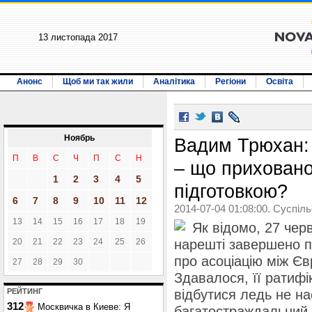
13 листопада 2017
Анонс
Щоб ми так жили
Аналітика
Регіони
Освіта
Ноябрь
Вадим Трюхан: 
П
В
С
Ч
П
С
Н
– що приховано 
1
2
3
4
5
підготовкою?
6
7
8
9
10
11
12
2014-07-04 01:08:00. Суспіл
13
14
15
16
17
18
19
Як відомо, 27 чер
20
21
22
23
24
25
26
нарешті завершено п
про асоціацію між Є
27
28
29
30
Здавалося, її ратиф
РЕЙТИНГ
відбутися ледь не на
312
Москвичка в Киеве: Я
багатостраждальний 