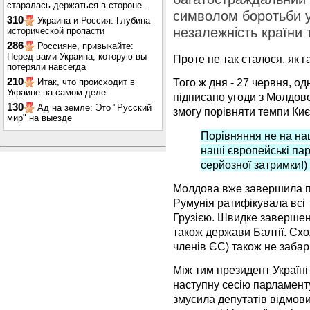
старалась держаться в стороне...
символом боротьби ук
310
Украина и Россия: Глубина
незалежність країни 
исторической пропасти
286
Россияне, привыкайте:
Перед вами Украина, которую вы
Проте не так сталося, як г
потеряли навсегда
210
Того ж дня - 27 червня, о
Итак, что происходит в
Украине на самом деле
підписано угоди з Молдово
130
Ад на земле: Это "Русский
змогу порівняти темпи Києв
мир" на выезде
Порівняння не на наш
наші європейські пар
серйозної затримки!)
Молдова вже завершила п
Румунія ратифікувала всі 
Грузією. Швидке завершен
також держави Балтії. Схож
членів ЄС) також не забар
Між тим президент Україні
наступну сесію парламенту!
змусила депутатів відмови