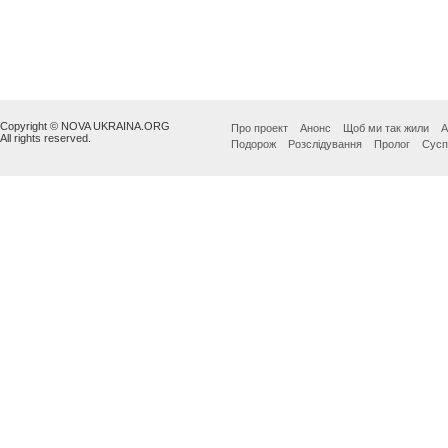
Copyright © NOVA UKRAINA.ORG
Про проект
Анонс
Щоб ми так жили
А
All rights reserved.
Подорож
Розслідування
Пролог
Сусп