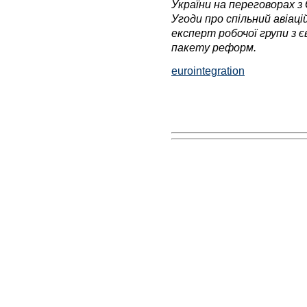
України на переговорах з
Угоди про спільний авіаці
експерт робочої групи з є
пакету реформ.
eurointegration