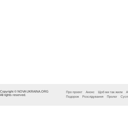
Copyright © NOVA UKRAINA.ORG
Про проект
Анонс
Щоб ми так жили
А
All rights reserved.
Подорож
Розслідування
Пролог
Сусп