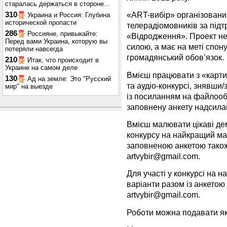
старалась держаться в стороне...
«ART-вибір» організован
310
Украина и Россия: Глубина
исторической пропасти
телерадіомовників за під
286
Россияне, привыкайте:
«Відродження». Проект не
Перед вами Украина, которую вы
силою, а має на меті спону
потеряли навсегда
громадянський обов’язок.
210
Итак, что происходит в
Украине на самом деле
Вмієш працювати з «картин
130
Ад на земле: Это "Русский
та аудіо-конкурсі, знявши
мир" на выезде
із посиланням на файлооб
заповнену анкету надсила
Вмієш малювати цікаві де
конкурсу на найкращий ма
заповненою анкетою також
artvybir@gmail.com
.
Для участі у конкурсі на 
варіанти разом із анкетою
artvybir@gmail.com
.
Роботи можна подавати як н