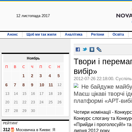
12 листопада 2017
Анонс
Щоб ми так жили
Аналітика
Регіони
Освіта
Ноябрь
Твори і перема
П
В
С
Ч
П
С
Н
вибір»
1
2
3
4
5
2012-07-26 22:18:00. Суспіл
6
7
8
9
10
11
12
Не байдуже майбут
Маєш цікаві творчі ід
13
14
15
16
17
18
19
платформі «АРТ-вибі
20
21
22
23
24
25
26
27
28
29
30
Чотири номінації - Конкурс
Конкурс слогану та Конку
РЕЙТИНГ
«Прийди і проголосуй!» та
312
Москвичка в Киеве: Я
липня 2012 року.