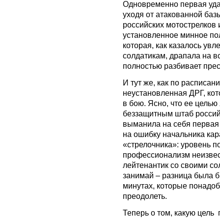
Одновременно первая уда
уходя от атакованной баз
российских мотострелков 
установленное минное по
которая, как казалось ув
солдатикам, драпала на в
полностью разбивает пре
И тут же, как по расписан
неустановленная ДРГ, кот
в бою. Ясно, что ее цель
беззащитным штаб российс
выманила на себя первая
на ошибку начальника кар
«стрелочника»: уровень п
профессионализм неизвес
лейтенантик со своими со
занимай – разница была б
минутах, которые понадоб
преодолеть.
Теперь о том, какую цел