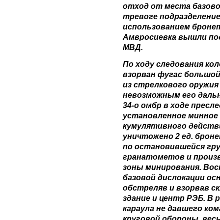
отход от места базово
тревоге подразделение 
использованием бронет
Амвросиевка вышли под
МВД.
По ходу следования ко
взорван фугас большо
из стрелкового оружия
невозможным его дальн
34-о омбр в ходе пресл
установленное минное
кумулятивного действи
уничтожено 2 ед. броне
по остановившейся гру
гранатометов и произ
зоны минирования. Во
базовой дислокации ос
обстреляв и взорвав с
здание и центр РЭБ. В
караула не давшего ко
круговой обороны, вес