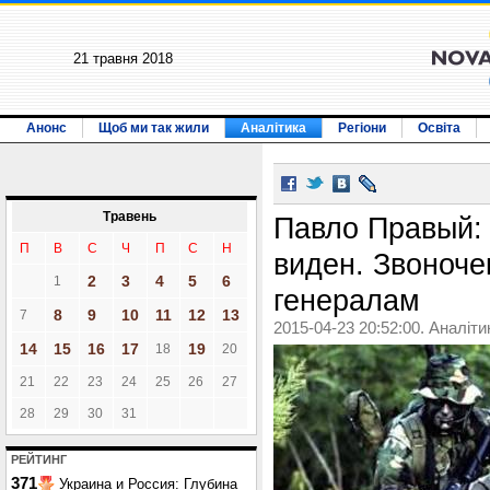
21 травня 2018
Анонс
Щоб ми так жили
Аналітика
Регіони
Освіта
Травень
Павло Правый: 
П
В
С
Ч
П
С
Н
виден. Звоноче
2
3
4
5
6
1
генералам
8
9
10
11
12
13
7
2015-04-23 20:52:00. Аналіти
14
15
16
17
19
18
20
21
22
23
24
25
26
27
28
29
30
31
РЕЙТИНГ
371
Украина и Россия: Глубина