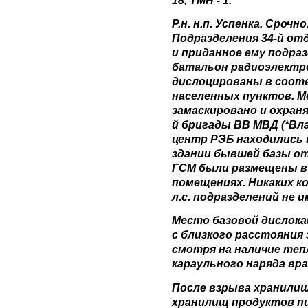
Р.н. н.п. Успенка. Срочн
Подразделения 34-й о
и приданное ему подраз
батальон радиоэлектро
дислоцированы в соотв
населенных пунктов. М
замаскировано и охран
й бригады ВВ МВД (*Вл
центр РЭБ находились
здании бывшей базы о
ГСМ были размещены в
помещениях. Никаких к
л.с. подразделений не и
Место базовой дислокац
с близкого расстояния 
смотря на наличие те
караульного наряда вра
После взрыва хранилищ
хранилищ продуктов пи