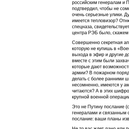
российским генералам и П
подтвердил, чтобы не сом
очень серьезные улики. Ду
имеется тепловизор? Отню
спецназа, свидетельствуе
центра РЭБ было, скажем 
Совершенно секретная ап
которую не купишь в «Во
выхода в эфир и другие д
вместе с этим были захв
которые дают возможност
армии? В пожарном порядк
делать с более ранними ш
несомненно, имеются у а
читаются? А в этих шифро
крупной военной операци
Это не Путину послание (с
генералами и связанным 
послание: ваши планы изв
Не то вас ждет, рано или 