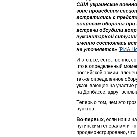
США украинские военн
зоне проведения спецо
встретились с предст
вопросам обороны при
встречи обсудили вопр
гуманитарной ситуации 
именно состоялась вст
не уточняется»
(
РИА Но
И это все, естественно, с
что в определенный момен
российской армии, плене
также определенное обор
указывающее на участие 
на Донбассе, вдруг всплы
Теперь о том, чем это гро
пунктов.
Во-первых
, если наши н
путинским генералам и т.
продемонстрировано, что 