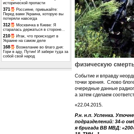
исторической пропасти
371
Россияне, привыкайте:
Перед вами Украина, которую вы
потеряли навсегда
312
Москвичка в Киеве: Я
старалась держаться в стороне...
210
Итак, что происходит в
Украине на самом деле
168
Возжелание во благо дня:
Гори в аду, Путин! И забери туда за
собой свой народ
физическую смерть
Событие и вправду неорди
точки зрения. Слово блог
очередные данные радиоп
а затем сделаем соответ
«22.04.2015.
Р.н. н.п. Успенка. Уто
подразделений: 34-о омбр 
я бригада ВВ МВД: «200» -
18, ТМН - 1.