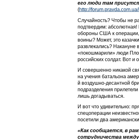
его люди там присутст
(
http://forum.pravda.com.u
Случайность? Чтобы не р
подтвердим: абсолютная!
обороны США к операции,
воины? Может, это казачк
развлекались? Накануне в
«покошмарили» люди Плот
российских солдат. Вот и 
И совершенно никакой свя
на учения батальона амер
й воздушно-десантной бр
подразделения прилетели 
лишь догадываться.
И вот что удивительно: п
спецоперации неизвестног
посетили два американск
«Как сообщается, в ра
сотрудничества между