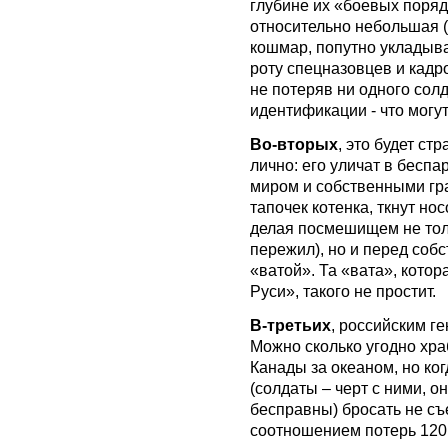
глубине их «боевых поряд
относительно небольшая (
кошмар, попутно укладыва
роту спецназовцев и кадр
не потеряв ни одного солд
идентификации - что могут
Во-вторых
, это будет с
лично: его уличат в бесп
миром и собственными гр
тапочек котенка, ткнут но
делая посмешищем не тол
пережил), но и перед соб
«ватой». Та «вата», котор
Руси», такого не простит.
В-третьих
, российским г
Можно сколько угодно хра
Канады за океаном, но ко
(солдаты – черт с ними, о
бесправны) бросать не с
соотношением потерь 120: