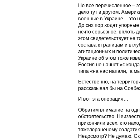
Но все перечисленное – э
дело тут в другом. Америк
военные в Украине – это 
До сих пор ходят упорные 
нечто серьезное, вплоть д
этом свидетельствует не 
состава к границам и вглу
агитационных и политичес
Украине об этом тоже изве
Россия не начнет «с конда
типа «на нас напали, а м
Естественно, на территор
рассказывал бы на Совбе
И вот эта операция…
Обратим внимание на одно
обстоятельство. Неизвест
прикончили всех, кто нах
тяжелораненому солдатику
Недосмотр? Не думаю. Ско