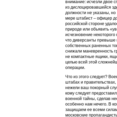
внимание: исчезли двое с
из дислоцировавшейся зде
должности не указаны, но
мере штабист – офицер до
российской стороне удало
природе или объявить «у
исчезновение некоторого
что диверсанты превыше 
собственных раненных тов
снижали маневренность гру
не компактные ящики, ящи
целью всей этой сложнейш
операции.
Что из этого следует? Во
штабах и правительствах,
нежели ваш покорный слу
кому следует предоставил
военной тайны, сделав не
особенно нам нечего. В к
защищаем ее всеми силам
московские пропагандист