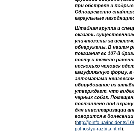
при обстреле и подрыв
Одновременно снайпер
караульные находящиес
Штабная группа и спец
оказать существенног
уничтожены за исключе
обнаружены. В нашем р
показания вс 107-й бр
посту и тяжело раненно
несколько человек од
камуфляжную форму, в 
автоматами неизвестн
оборудование из штабн
утверждает, что видел
черных собак. Помещен
поставлено под охран
для инвентаризации ап
говорится в донесении
(
http://joinfo.ua/incidents
polnostyu-razbita.html
).