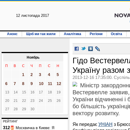
12 листопада 2017
Анонс
Щоб ми так жили
Аналітика
Регіони
Освіта
Ноябрь
Гідо Вестервел
П
В
С
Ч
П
С
Н
Україну разом 
1
2
3
4
5
2013-12-16 17:35:00. Суспіл
6
7
8
9
10
11
12
Міністр закордонн
Вестервелле заявив,
13
14
15
16
17
18
19
України відчиненні і
20
21
22
23
24
25
26
бо більшість українц
27
28
29
30
вектору розвитку.
РЕЙТИНГ
Як передає
УНІА
Н
з Брюсс
312
Москвичка в Киеве: Я