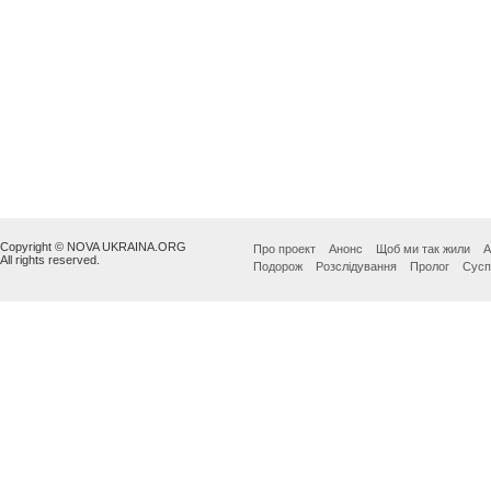
Copyright © NOVA UKRAINA.ORG
Про проект
Анонс
Щоб ми так жили
А
All rights reserved.
Подорож
Розслідування
Пролог
Сусп