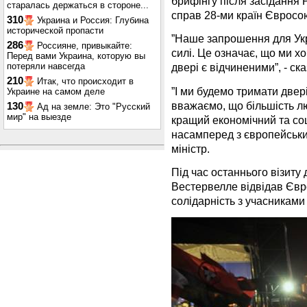
брифінгу після засідання 
старалась держаться в стороне...
справ 28-ми країн Євросою
310
Украина и Россия: Глубина
исторической пропасти
”Наше запрошення для Укр
286
Россияне, привыкайте:
силі. Це означає, що ми х
Перед вами Украина, которую вы
потеряли навсегда
двері є відчиненими”, - ск
210
Итак, что происходит в
”І ми будемо тримати двер
Украине на самом деле
вважаємо, що більшість лю
130
Ад на земле: Это "Русский
мир" на выезде
кращий економічний та со
насамперед з європейськи
міністр.
Під час останнього візиту 
Вестервелле відвідав Євр
солідарність з учасниками 