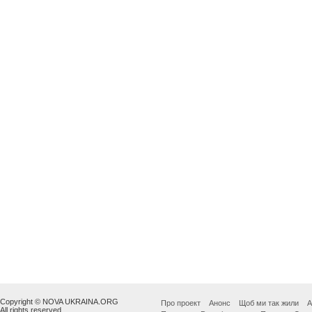
Copyright © NOVA UKRAINA.ORG
Про проект
Анонс
Щоб ми так жили
А
All rights reserved.