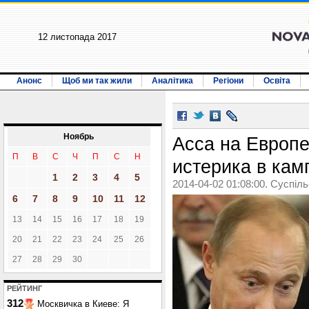
12 листопада 2017
Анонс
Щоб ми так жили
Аналітика
Регіони
Освіта
Ноябрь
Асса на Европ
П
В
С
Ч
П
С
Н
истерика в кам
1
2
3
4
5
2014-04-02 01:08:00. Суспіл
6
7
8
9
10
11
12
13
14
15
16
17
18
19
20
21
22
23
24
25
26
27
28
29
30
РЕЙТИНГ
312
Москвичка в Киеве: Я