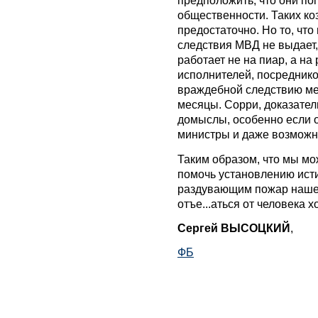
предположить, что они поп
общественности. Таких к
предостаточно. Но то, чт
следствия МВД не выдает, 
работает не на пиар, а на
исполнителей, посреднико
враждебной следствию мен
месяцы. Сорри, доказател
домыслы, особенно если о
министры и даже возможно
Таким образом, что мы мо
помочь установлению ист
раздувающим пожар нашег
отъе...аться от человека 
Сергей ВЫСОЦКИЙ
,
ФБ