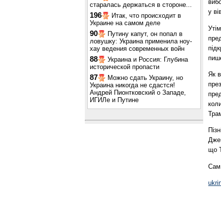
виб
старалась держаться в стороне...
у ві
196
Итак, что происходит в
Украине на самом деле
Утім
90
Путину капут, он попал в
пред
ловушку: Украина применила ноу-
підк
хау ведения современных войн
пиш
88
Украина и Россия: Глубина
исторической пропасти
Як 
87
Можно сдать Украину, но
през
Украина никогда не сдастся!
Андрей Пионтковский о Западе,
пре
ИГИЛе и Путине
кол
Тра
Пізн
Джей
що 
Сам 
ukri