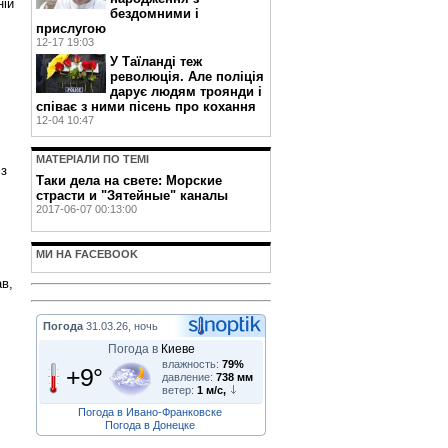
ній
бездомними і
прислугою
12-17 19:03
У Таїланді теж
революція. Але поліція
дарує людям троянди і
співає з ними пісень про кохання
12-04 10:47
МАТЕРIАЛИ ПО ТЕМI
 з
Таки дела на свете: Морские
страсти и "Зятейные" каналы
2017-06-07 00:13:00
МИ НА FACEBOOK
ав,
Погода
31.03.26, ночь
Погода в
Киеве
влажность:
79%
+9°
давление:
738 мм
ветер:
1 м/с,
Погода в Ивано-Франковске
Погода в Донецке