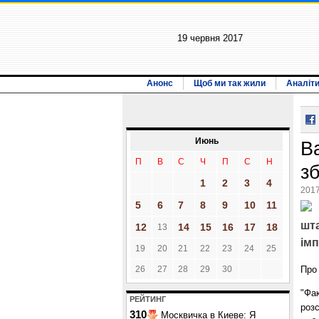
19 червня 2017
Анонс
Щоб ми так жили
Аналіт
Июнь
В
П
В
С
Ч
П
С
Н
з
1
2
3
4
2017
5
6
7
8
9
10
11
шта
12
14
15
16
17
18
13
ім
19
20
21
22
23
24
25
26
27
28
29
30
Про
"Фак
РЕЙТИНГ
розс
310
Москвичка в Киеве: Я