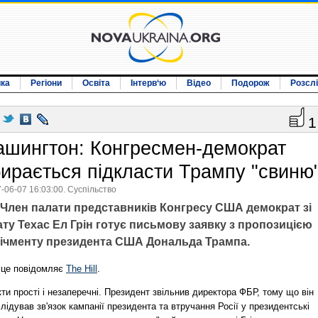
ика
Регіони
Освіта
Інтерв‘ю
Відео
Подорож
Розсл
1
ашингтон: Конгресмен-демократ
бирається підкласти Трампу "свиню
-06-07 16:03:00. Суспільство
Член палати представників Конгресу США демократ зі
ту Техас Ел Грін готує письмову заявку з пропозицією
пічменту президента США Дональда Трампа.
 це повідомляє
The Hill
.
ти прості і незаперечні. Президент звільнив директора ФБР, тому що він
лідував зв'язок кампанії президента та втручання Росії у президентські