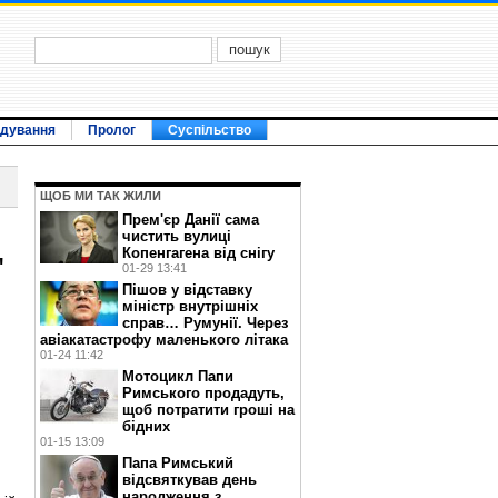
ідування
Пролог
Суспільство
ЩОБ МИ ТАК ЖИЛИ
Прем'єр Данії сама
чистить вулиці
Копенгагена від снігу
"
01-29 13:41
Пішов у відставку
міністр внутрішніх
справ… Румунії. Через
авіакатастрофу маленького літака
01-24 11:42
Мотоцикл Папи
Римського продадуть,
щоб потратити гроші на
бідних
01-15 13:09
Папа Римський
відсвяткував день
народження з