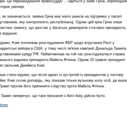
ори. Це перешкоджання правосуддю", - йдеться у заяві Гріна, оприлюдне
второк увечері.
, як зазначається, заявка Гріна має мало шансів на підтримку у палаті
ставників, яку контролюють республіканці. Однак цей крок Гріна лише
реслює тривогу, що зростає у багатьох демократів стосовно президента,
е видання.
відомо, Комі очолював розслідування ФБР щодо втручання Росії у
идентські вибори в США, у тому числі зв'язки кампанії Дональда Трампа
дставниками уряду РФ. Найактивніше на той час розслідувалася справа
ишнього радника президента Майкла Флінна. Однак 10 травня президент
мп звільнив Джеймса Комі.
іше стало відомо, що після однієї із зустрічей із президентом у лютому
мс Комі склав доповідь, яку показав тільки вузькому колу осіб, де вказ
Трамп просив його припинити слідство проти Майкла Флінна.
Трамп заперечує, що таке прохання з його боку дійсно було.
nform