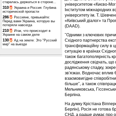
старалась держаться в стороне...
університетом «Києво-Мог
310
Украина и Россия: Глубина
Інститутом міжнародних в
исторической пропасти
університету ім. Т. Шевченк
286
Россияне, привыкайте:
«Київський діалог» та Пр
Перед вами Украина, которую вы
потеряли навсегда
(DAAD).
210
Итак, что происходит в
"Одними з ключових причин
Украине на самом деле
Східного партнерства екс
130
Ад на земле: Это "Русский
мир" на выезде
трансформаційну силу в ц
ситуацію в країнах Східног
також багатополярність кр
дослідження свідчать, що
радянському спадку, зокр
зв'язках. Водночас вплив
взаємовигідне співробітни
більше", а також співпрац
Мельниковська, Гіссенськи
Берліна.
На думку Крістіана Віппер
Берлін), Росія не готова б
СНД, а радше думає про ос