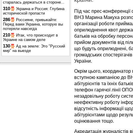
старалась держаться в стороне...
310
Украина и Россия: Глубина
Під час прес-конференції 
исторической пропасти
ВНЗ Марина Макуха розпові
286
Россияне, привыкайте:
організації роботи прийма
Перед вами Украина, которую вы
потеряли навсегда
оприлюднення квот держав
210
Итак, что происходит в
батьків на обробку персона
Украине на самом деле
прийом документів від піль
130
Ад на земле: Это "Русский
що будуть оприлюднені, б
мир" на выезде
громадських спостерігачів
України.
Окрім цього, координатор
вступною кампанією до ВН
абітурієнтів та їхніх батьк
телефон гарячої лінії ОП
незадовільну роботу систе
неефективну роботу інфор
відсутність інформації що
абітурієнтами щодо резул
оцінювання тощо.
Акредитація журналістів в