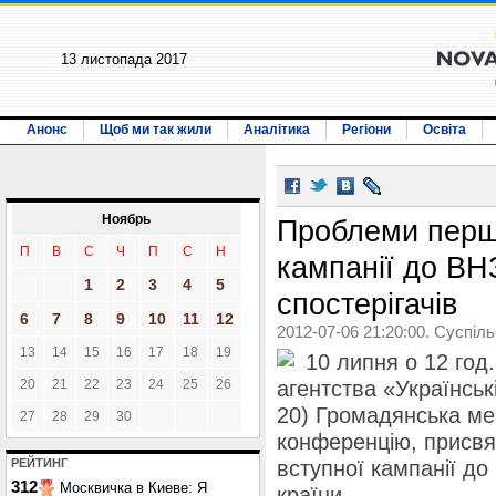
13 листопада 2017
Анонс
Щоб ми так жили
Аналітика
Регіони
Освіта
Ноябрь
Проблеми перш
П
В
С
Ч
П
С
Н
кампанії до ВН
1
2
3
4
5
спостерігачів
6
7
8
9
10
11
12
2012-07-06 21:20:00. Суспіл
13
14
15
16
17
18
19
10 липня о 12 год
20
21
22
23
24
25
26
агентства «Українськ
20) Громадянська м
27
28
29
30
конференцію, присвя
РЕЙТИНГ
вступної кампанії до
312
Москвичка в Киеве: Я
країни.