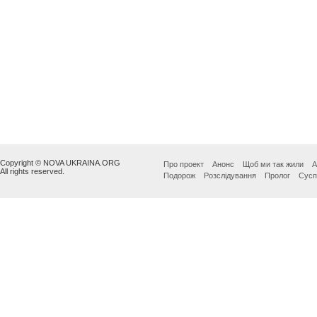
Copyright © NOVA UKRAINA.ORG
Про проект
Анонс
Щоб ми так жили
А
All rights reserved.
Подорож
Розслідування
Пролог
Сусп