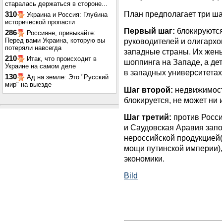
старалась держаться в стороне...
План предполагает три ша
310
Украина и Россия: Глубина
исторической пропасти
Первый шаг:
блокируются
286
Россияне, привыкайте:
Перед вами Украина, которую вы
руководителей и олигархо
потеряли навсегда
западные страны. Их жены
210
Итак, что происходит в
шоппинга на Западе, а де
Украине на самом деле
в западных университетах
130
Ад на земле: Это "Русский
мир" на выезде
Шаг второй:
недвижимост
блокируется, не может ни 
Шаг третий:
против Росси
и Саудовская Аравия запо
нероссийской продукцией(
мощи путинской империи),
экономики.
Bild