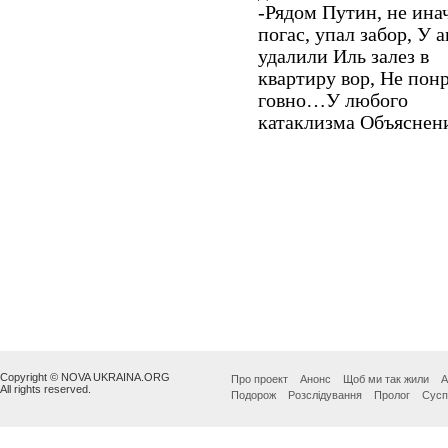
Copyright © NOVA UKRAINA.ORG
Про проект
Анонс
Щоб ми так жили
А
All rights reserved.
Подорож
Розслідування
Пролог
Сусп