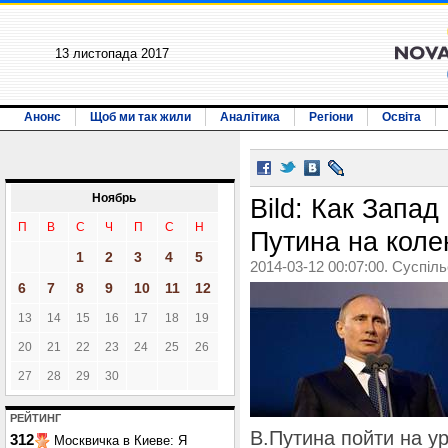
13 листопада 2017
Анонс
Щоб ми так жили
Аналітика
Регіони
Освіта
Ноябрь
Bild: Как Запад
П
В
С
Ч
П
С
Н
Путина на коле
1
2
3
4
5
2014-03-12 00:07:00. Суспіл
6
7
8
9
10
11
12
13
14
15
16
17
18
19
20
21
22
23
24
25
26
27
28
29
30
РЕЙТИНГ
В.Путина пойти на у
312
Москвичка в Киеве: Я