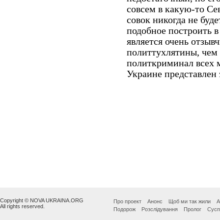
Copyright © NOVA UKRAINA.ORG
Про проект
Анонс
Щоб ми так жили
А
All rights reserved.
Подорож
Розслідування
Пролог
Сусп