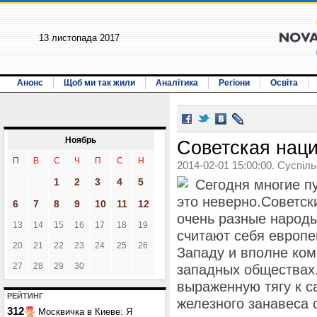
13 листопада 2017
Анонс
Щоб ми так жили
Аналітика
Регіони
Освіта
Ноябрь
Советская нац
П
В
С
Ч
П
С
Н
2014-02-01 15:00:00. Суспіл
1
2
3
4
5
Сегодня многие пу
это неверно.
Советск
6
7
8
9
10
11
12
очень разные народы
13
14
15
16
17
18
19
считают себя европе
20
21
22
23
24
25
26
Западу и вполне ком
27
28
29
30
западных обществах.
выраженную тягу к с
РЕЙТИНГ
железного занавеса 
312
Москвичка в Киеве: Я