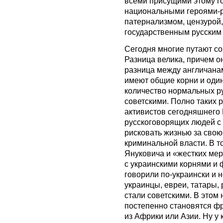
всеми присущими этому го
национальными героями-
патернализмом, цензурой
государственным русским я
Сегодня многие путают сов
Разница велика, причем о
разница между англичана
имеют общие корни и один
количество нормальных ру
советскими. Полно таких р
активистов сегодняшнего
русскоговорящих людей с
рисковать жизнью за свою
криминальной власти. В т
Януковича и «жестких ме
с украинскими корнями и 
говорили по-украински и 
украинцы, евреи, татары,
стали советскими. В этом 
постепенно становятся ф
из Африки или Азии. Ну у