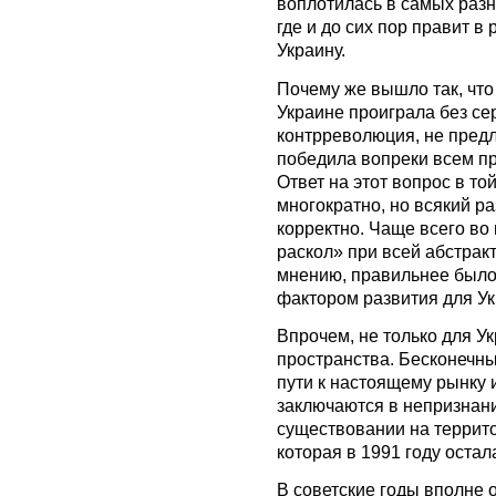
воплотилась в самых раз
где и до сих пор правит 
Украину.
Почему же вышло так, чт
Украине проиграла без сер
контрреволюция, не предл
победила вопреки всем пр
Ответ на этот вопрос в то
многократно, но всякий ра
корректно. Чаще всего во
раскол» при всей абстрак
мнению, правильнее было
фактором развития для Ук
Впрочем, не только для Ук
пространства. Бесконечн
пути к настоящему рынку 
заключаются в непризнани
существовании на террит
которая в 1991 году остал
В советские годы вполне