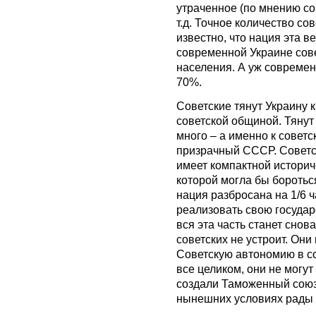
утраченное (по мнению со
т.д. Точное количество со
известно, что нация эта в
современной Украине сов
населения. А уж современн
70%.
Советские тянут Украину к
советской общиной. Тянут 
много – а именно к советс
призрачный СССР. Советск
имеет компактной историч
которой могла бы бороться
нация разбросана на 1/6 ч
реализовать свою государс
вся эта часть станет снов
советских не устроит. Они
Советскую автономию в с
все целиком, они не могут
создали Таможенный союз
нынешних условиях рады 