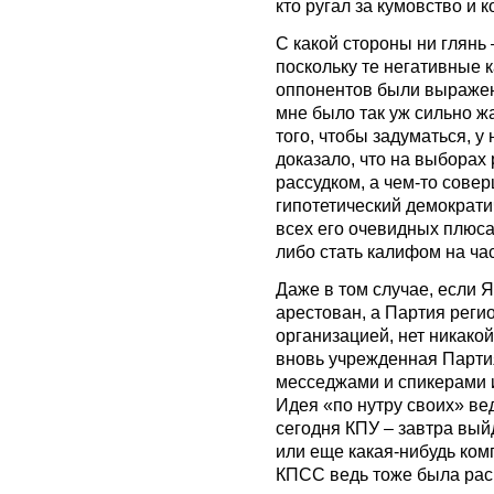
кто ругал за кумовство и 
С какой стороны ни глянь
поскольку те негативные к
оппонентов были выражен
мне было так уж сильно ж
того, чтобы задуматься, у
доказало, что на выборах
рассудком, а чем-то совер
гипотетический демократи
всех его очевидных плюса
либо стать калифом на час
Даже в том случае, если Я
арестован, а Партия реги
организацией, нет никакой
вновь учрежденная Партия
месседжами и спикерами 
Идея «по нутру своих» ве
сегодня КПУ – завтра вы
или еще какая-нибудь ко
КПСС ведь тоже была расп