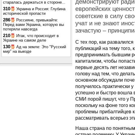
демонстрируют ради
старалась держаться в стороне...
европейских ценносте
310
Украина и Россия: Глубина
исторической пропасти
советские в силу св
286
Россияне, привыкайте:
учат и не знают ино
Перед вами Украина, которую вы
потеряли навсегда
зачастую – принципи
210
Итак, что происходит в
Украине на самом деле
С тех пор, как развалилс
130
Ад на земле: Это "Русский
публикаций на тему того, 
мир" на выезде
предпринимать бывшим р
капитализм, чтобы попаст
первые десять лет незави
голову над тем, что делат
основном обсуждали поче
получилось практически у
успешно и быстро вошла в
СМИ порой пишут, что у П
поскольку на фоне того к
проблемы прибалтийцев к
рассматривать всерьез эт
Наша страна по понятным
острую полемику. У Украин