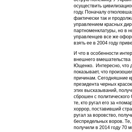
осуществить цивилизацион
году. Поначалу отколовш
фактически так и продолж
управлением красных дир
партноменклатуры, но в н
управленцев все же оформ
взять ее в 2004 году прив
И что в особенности инте
внешнего вмешательства
Ющенко. Интересно, что 
показывает, что произоше
причинам. Сегодняшние к
президента черных красок
этих высказываний, получ
сброшен с политического
те, кто ругал его за «пом
хоррор, поставивший стран
ругал за воровство, полу
беспредельных воров. Те, 
получили в 2014 году 70 