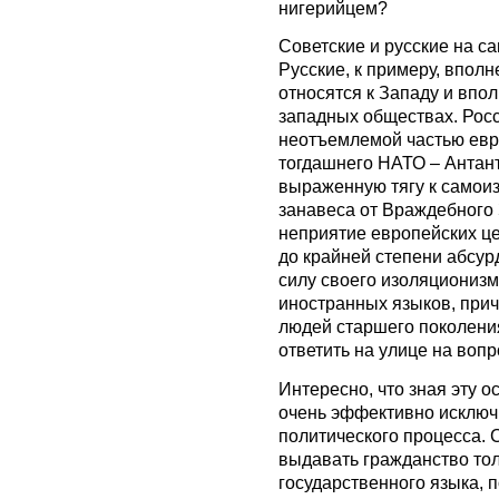
нигерийцем?
Советские и русские на с
Русские, к примеру, впол
относятся к Западу и впо
западных обществах. Рос
неотъемлемой частью евр
тогдашнего НАТО – Антант
выраженную тягу к самоиз
занавеса от Враждебного
неприятие европейских ц
до крайней степени абсурд
силу своего изоляционизм
иностранных языков, при
людей старшего поколения,
ответить на улице на вопр
Интересно, что зная эту о
очень эффективно исключ
политического процесса. 
выдавать гражданство тол
государственного языка, п