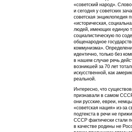
«советский народ». Слово
и сегодня у советских за
советская энциклопедия пи
«историческая, социальн
людей, имеющих единую т
социалистическую по соде
общенародное государств
коммунизма». Определени
идентично, только без ко
в нашем случае речь дейс
возникшей за 70 лет тота
искусственной, как амери
реальной.
Интересно, что существов
признавали в самом СССР
они русские, евреи, немцы,
«советская нация» из-за с
подтекста в речи не приж
СССР фактически стали п
в качестве родины не Росс