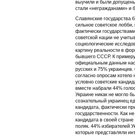
выучили и были допущены 
стали «негражданами» и 
Славянские государства 
сильное советское лобби,
фактически государствами
советской нации не учиты
социологические исследо
картину реальности в фо
бывшего СССР. К примеру,
официальным данным нас
русских и 75% украинцев.
согласно опросам хотело 
условно советские кандид
вместе набрали 44% голосо
Украине никак не могло б
сознательный украинец ед
кандидата, фактически п
государственности. Как не
кандидата в своей стран
поляк. 44% избирателей У
которые представляли ин