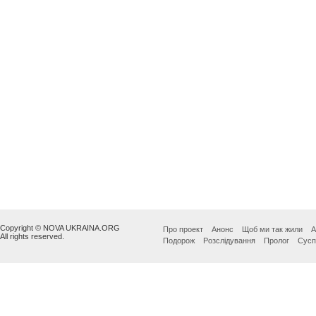
Copyright © NOVA UKRAINA.ORG
Про проект
Анонс
Щоб ми так жили
А
All rights reserved.
Подорож
Розслідування
Пролог
Сусп