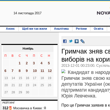
14 листопада 2017
Анонс
Щоб ми так жили
Аналітика
Регіони
Освіта
Ноябрь
Гримчак зняв с
П
В
С
Ч
П
С
Н
виборів на кор
1
2
3
4
5
2013-12-01 00:23:00. Суспіл
6
7
8
9
10
11
12
Кандидат в народн
Гримчак зняв свою к
13
14
15
16
17
18
19
депутатів України (о
20
21
22
23
24
25
26
підтримати кандидату
27
28
29
30
Юрія Левченка.
РЕЙТИНГ
Про це Гримчак заявив в к
312
Москвичка в Киеве: Я