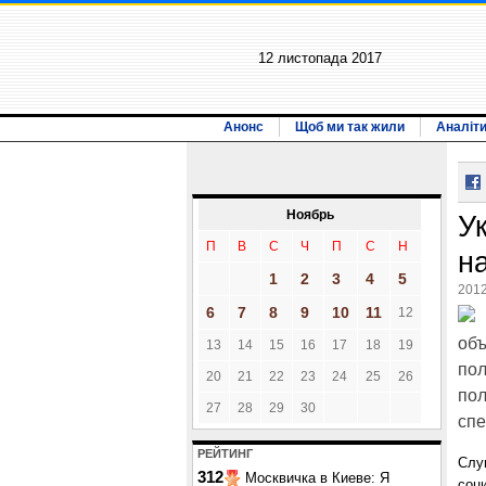
12 листопада 2017
Анонс
Щоб ми так жили
Аналіт
Ноябрь
У
П
В
С
Ч
П
С
Н
н
1
2
3
4
5
2012
6
7
8
9
10
11
12
объ
13
14
15
16
17
18
19
пол
20
21
22
23
24
25
26
пол
27
28
29
30
спе
РЕЙТИНГ
Слу
312
Москвичка в Киеве: Я
соц