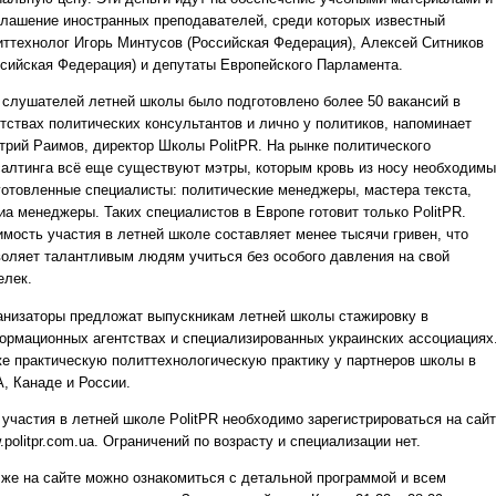
глашение иностранных преподавателей, среди которых известный
иттехнолог Игорь Минтусов (Российская Федерация), Алексей Ситников
ссийская Федерация) и депутаты Европейского Парламента.
 слушателей летней школы было подготовлено более 50 вакансий в
нтствах политических консультантов и лично у политиков, напоминает
трий Раимов, директор Школы PolitPR. На рынке политического
салтинга всё еще существуют мэтры, которым кровь из носу необходимы
готовленные специалисты: политические менеджеры, мастера текста,
иа менеджеры. Таких специалистов в Европе готовит только PolitPR.
имость участия в летней школе составляет менее тысячи гривен, что
воляет талантливым людям учиться без особого давления на свой
елек.
анизаторы предложат выпускникам летней школы стажировку в
ормационных агентствах и специализированных украинских ассоциациях
же практическую политтехнологическую практику у партнеров школы в
, Канаде и России.
 участия в летней школе PolitPR необходимо зарегистрироваться на сай
politpr.com.ua. Ограничений по возрасту и специализации нет.
 же на сайте можно ознакомиться с детальной программой и всем