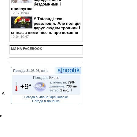
бездомними і
прислугою
12-17 19:03
У Таїланді теж
революція. Але поліція
дарує людям троянди і
співає з ними пісень про кохання
12-04 10:47
МИ НА FACEBOOK
Погода
31.03.26, ночь
Погода в
Киеве
влажность:
79%
+9°
давление:
738 мм
ветер:
1 м/с,
. А
Погода в Ивано-Франковске
Погода в Донецке
те