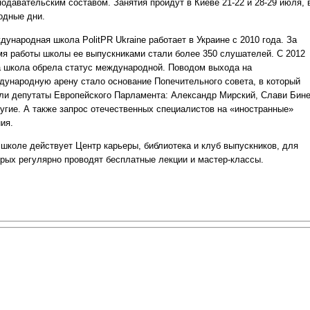
подавательским составом. Занятия пройдут в Киеве 21-22 и 28-29 июля, 
одные дни.
ународная школа PolitPR Ukraine работает в Украине с 2010 года. За
мя работы школы ее выпускниками стали более 350 слушателей. С 2012
а школа обрела статус международной. Поводом выхода на
дународную арену стало основание Попечительного совета, в который
ли депутаты Европейского Парламента: Александр Мирский, Слави Бин
ругие. А также запрос отечественных специалистов на «иностранные»
ия.
 школе действует Центр карьеры, библиотека и клуб выпускников, для
орых регулярно проводят бесплатные лекции и мастер-классы.