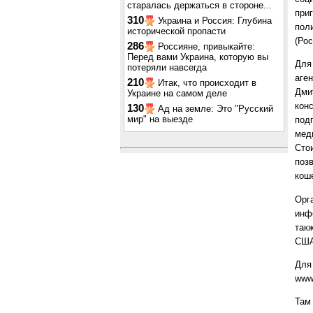
старалась держаться в стороне...
при
310
Украина и Россия: Глубина
пол
исторической пропасти
(Ро
286
Россияне, привыкайте:
Перед вами Украина, которую вы
Для
потеряли навсегда
аге
210
Итак, что происходит в
Дми
Украине на самом деле
кон
130
Ад на земле: Это "Русский
мир" на выезде
под
мед
Сто
поз
кош
Орг
инф
так
США
Для
www.
Там