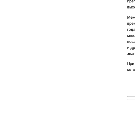
пре
вых
Межд
вре
год
меж
вош
и д
знан
При
кот