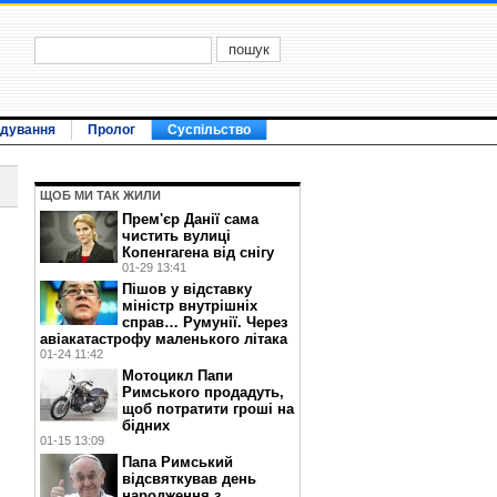
ідування
Пролог
Суспільство
ЩОБ МИ ТАК ЖИЛИ
Прем'єр Данії сама
чистить вулиці
Копенгагена від снігу
01-29 13:41
Пішов у відставку
міністр внутрішніх
справ… Румунії. Через
авіакатастрофу маленького літака
01-24 11:42
Мотоцикл Папи
Римського продадуть,
щоб потратити гроші на
бідних
01-15 13:09
Папа Римський
відсвяткував день
народження з