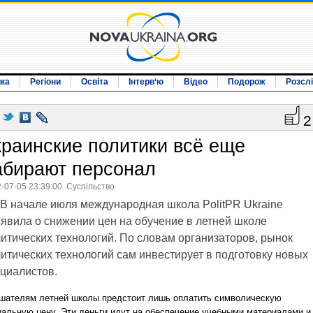
ика
Регіони
Освіта
Інтерв‘ю
Відео
Подорож
Розсл
2
краинские политики всё еще
абирают персонал
-07-05 23:39:00. Суспільство
В начале июля международная школа PolitPR Ukraine
явила о снижении цен на обучение в летней школе
итических технологий. По словам организаторов, рынок
итических технологий сам инвестирует в подготовку новых
циалистов.
шателям летней школы предстоит лишь оплатить символическую
иальную цену. Эти деньги идут на обеспечение учебными материалами и