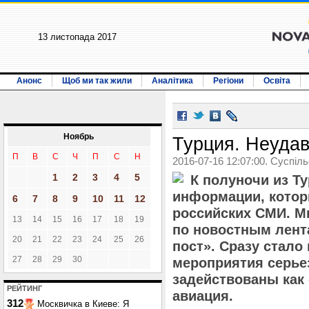
13 листопада 2017
Анонс
Щоб ми так жили
Аналітика
Регіони
Освіта
Ноябрь
Турция. Неуда
П
В
С
Ч
П
С
Н
2016-07-16 12:07:00. Суспіл
1
2
3
4
5
К полуночи из Т
информации, котор
6
7
8
9
10
11
12
российских СМИ. М
13
14
15
16
17
18
19
по новостным лент
20
21
22
23
24
25
26
пост». Сразу стало
27
28
29
30
мероприятия серье
задействованы как 
РЕЙТИНГ
авиация.
312
Москвичка в Киеве: Я