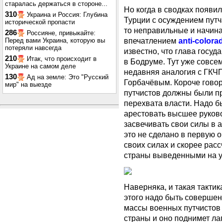
старалась держаться в стороне...
Но когда в сводках появи
310
Украина и Россия: Глубина
Турции с осуждением путча
исторической пропасти
то неправильные и начинаю
286
Россияне, привыкайте:
впечатлением
anti-colora
Перед вами Украина, которую вы
потеряли навсегда
известно, что глава госуд
210
Итак, что происходит в
в Бодруме. Тут уже совсе
Украине на самом деле
недавняя аналогия с ГКЧ
130
Ад на земле: Это "Русский
Горбачёвым. Короче гово
мир" на выезде
путчистов должны были пр
перехвата власти. Надо б
арестовать высшее руково
засвечивать свои силы в а
это не сделано в первую о
своих силах и скорее рас
страны выведенными на у
Наверняка, и такая тактик
этого надо быть совершен
массы военных путчистов 
страны и оно поднимет лап