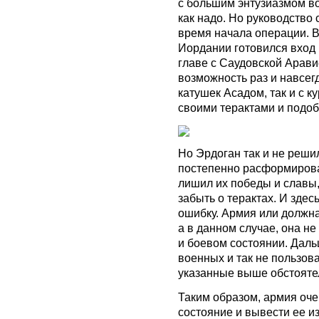
с большим энтузиазмом во
как надо. Но руководство 
время начала операции. В
Иордании готовился вход 
главе с Саудовской Арави
возможность раз и навсег
катушек Асадом, так и с к
своими терактами и подо
Но Эрдоган так и не реши
постепенно расформирова
лишил их победы и славы
забыть о терактах. И здес
ошибку. Армия или должна
а в данном случае, она н
и боевом состоянии. Даль
военных и так не пользов
указанные выше обстоятел
Таким образом, армия оче
состояние и вывести ее из