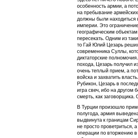
особенность армии, а пот
на пребывание армейских
должны были находиться 
империи. Это ограничени
географическим объектам 
пересекать. Одним из таки
то Гай Юлий Цезарь решил
современника Суллы, кото
диктаторские полномочия.
похода, Цезарь получил из
очень теплый прием, а по
войска и захватить власт
Рубикон, Цезарь в последн
игра свеч, ибо на другом 
смерть, как заговорщика.
В Турции произошло приме
полугода, армия выведена
выдвинута к границам Сир
не просто проветриться, а
операции по вторжению в