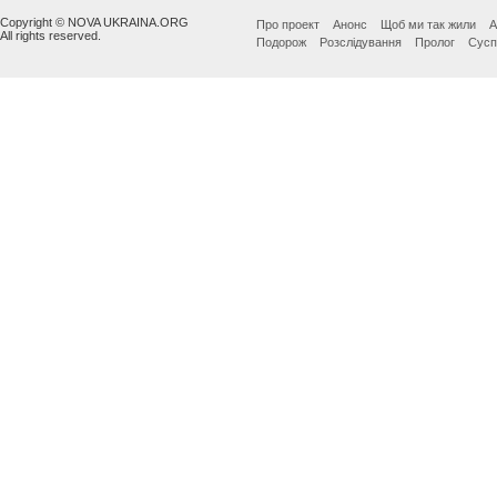
Copyright © NOVA UKRAINA.ORG
Про проект
Анонс
Щоб ми так жили
А
All rights reserved.
Подорож
Розслідування
Пролог
Сусп