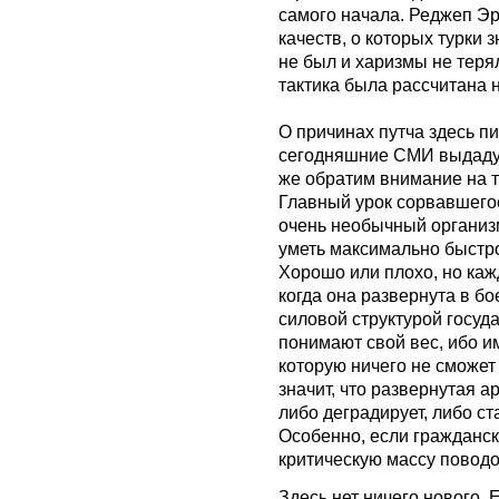
самого начала. Реджеп Э
качеств, о которых турки 
не был и харизмы не теря
тактика была рассчитана 
О причинах путча здесь пи
сегодняшние СМИ выдадут
же обратим внимание на то
Главный урок сорвавшегося
очень необычный организм
уметь максимально быстро
Хорошо или плохо, но кажд
когда она развернута в б
силовой структурой госуд
понимают свой вес, ибо им
которую ничего не сможет
значит, что развернутая а
либо деградирует, либо ст
Особенно, если гражданск
критическую массу поводо
Здесь нет ничего нового. 