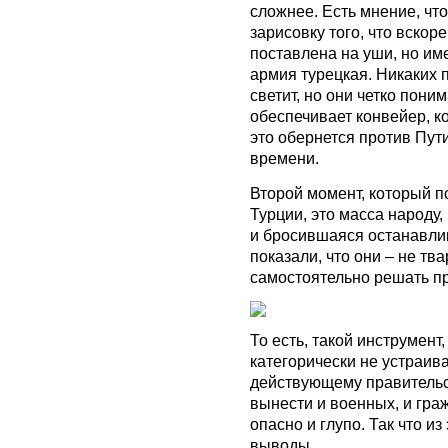
сложнее. Есть мнение, чт
зарисовку того, что вскор
поставлена на уши, но им
армия турецкая. Никаких
светит, но они четко пони
обеспечивает конвейер, к
это обернется против Пути
времени.
Второй момент, который п
Турции, это масса народу
и бросившаяся останавлив
показали, что они – не т
самостоятельно решать п
То есть, такой инструмент
категорически не устраива
действующему правительст
вынести и военных, и гра
опасно и глупо. Так что и
выводы.