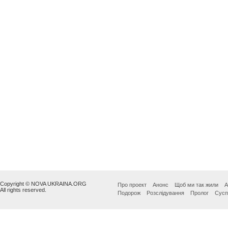
Copyright © NOVA UKRAINA.ORG
Про проект
Анонс
Щоб ми так жили
А
All rights reserved.
Подорож
Розслідування
Пролог
Сусп