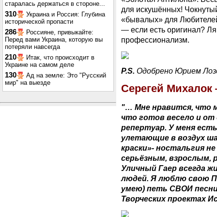
старалась держаться в стороне...
для искушённых! Чокнуты
310
Украина и Россия: Глубина
«бывалых» для Любителей
исторической пропасти
— если есть оригинал? Ля
286
Россияне, привыкайте:
профессионализм.
Перед вами Украина, которую вы
потеряли навсегда
210
Итак, что происходит в
Украине на самом деле
P.S.
Одобрено Юрием Лоз
130
Ад на земле: Это "Русский
мир" на выезде
Серегей Михалок 
"… Мне нравится, что м
что готов весело и от
репертуар. У меня ест
улетающие в воздух ша
краски»- ностальгия н
серьёзным, взрослым, 
Уличный Гаер всегда ж
людей. Я люблю свою 
умею) петь СВОИ песни!
Творческих проектах Ис