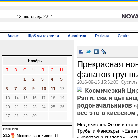
12 листопада 2017
Анонс
Щоб ми так жили
Аналітика
Регіони
Освіта
Ноябрь
Прекрасная нов
П
В
С
Ч
П
С
Н
фанатов групп
1
2
3
4
5
2016-08-15 15:51:00. Суспіл
6
7
8
9
10
11
12
Космический Цир
Рэгги, ска и цыган
13
14
15
16
17
18
19
родоначальников «
20
21
22
23
24
25
26
все это в киевском 
27
28
29
30
Медвежонок Фоззи и его н
РЕЙТИНГ
Трубы и Фанфары, «Евпато
312
Москвичка в Киеве: Я
«Золотая Антилопа». Вес