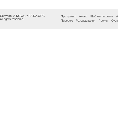
Copyright © NOVA UKRAINA.ORG
Про проект
Анонс
Щоб ми так жили
А
All rights reserved.
Подорож
Розслідування
Пролог
Сусп