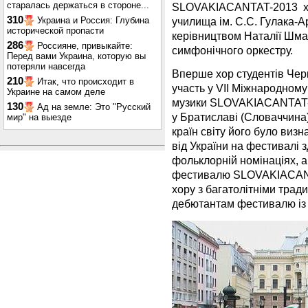
старалась держаться в стороне...
SLOVAKIACANTAT-2013 хор
310
Украина и Россия: Глубина
училища ім. С.С. Гулака-А
исторической пропасти
керівництвом Наталії Шмар
286
Россияне, привыкайте:
симфонічного оркестру.
Перед вами Украина, которую вы
потеряли навсегда
Вперше хор студентів Чер
210
Итак, что происходит в
участь у VII Міжнародному
Украине на самом деле
музики SLOVAKIACANTAT-20
130
Ад на земле: Это "Русский
у Братиславі (Словаччина)
мир" на выезде
країн світу його було ви
від України на фестивалі 
фольклорній номінаціях, а
фестивалю SLOVAKIACANTA
хору з багатолітніми трад
дебютантам фестивалю із