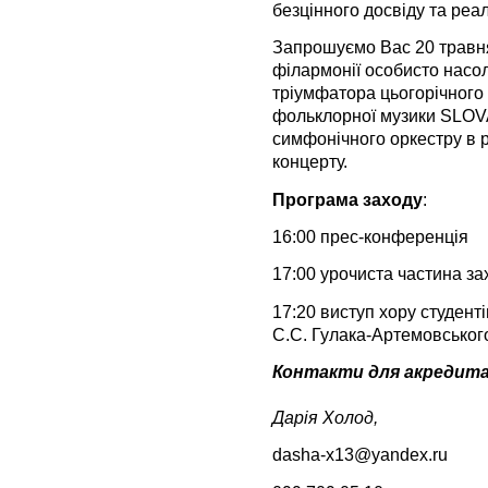
безцінного досвіду та реа
Запрошуємо Вас 20 травня
філармонії особисто нас
тріумфатора цьогорічного
фольклорної музики SLOV
симфонічного оркестру в 
концерту.
Програма заходу
:
16:00 прес-конференція
17:00 урочиста частина за
17:20 виступ хору студент
С.С. Гулака-Артемовськог
Контакти для акредита
Дарія Холод,
dasha-x13@yandex.ru