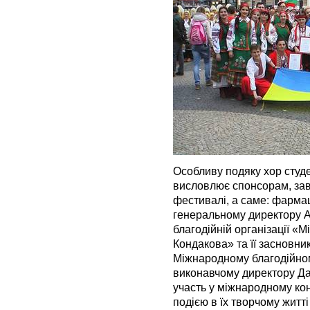
Особливу подяку хор студе
висловлює спонсорам, зав
фестивалі, а саме: фармаце
генеральному директору А
благодійній організації 
Кондакова» та її засновни
Міжнародному благодійном
виконавчому директору Да
участь у міжнародному ко
подією в їх творчому житт