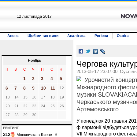
12 листопада 2017
Анонс
Щоб ми так жили
Аналітика
Регіони
Освіта
Ноябрь
Чергова культу
П
В
С
Ч
П
С
Н
2013-05-17 23:07:00. Суспіл
1
2
3
4
5
Урочистий концерт
Міжнародного фестив
6
7
8
9
10
11
12
музики SLOVAKIACAN
13
14
15
16
17
18
19
Черкаського музичног
20
21
22
23
24
25
26
Артемовського
27
28
29
30
У понеділок 20 травня 201
філармонії відбудеться у
РЕЙТИНГ
VII Міжнародного фестива
312
Москвичка в Киеве: Я