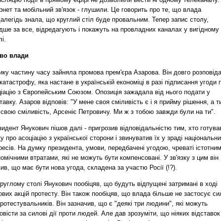
рнет та мобільний зв'язок - глушили. Це говорить про те, що влада
алегідь знала, що круглий стіл буде провальним. Тепер запис столу,
дше за все, відредагують і покажуть на провладних каналах у вигідному
лі.
во влади
ику частину часу зайняла промова прем'єра Азарова. Він довго розповід
катастрофу, яка настане в українській економіці в разі підписання угоди 
ціацію з Європейським Союзом. Опозиція зажадала від нього подати у
тавку. Азаров відповів: "У мене своя сміливість є і я прийму рішення, а т
свою сміливість, Арсеніє Петровичу. Ми ж з тобою завжди були на ти".
идент Янукович пішов далі - пригрозив відповідальністю тим, хто готува
у про асоціацію з української сторони і звинуватив їх у зраді національн
ресів. На думку президента, умови, передбачені угодою, чреваті істотни
омічними втратами, які не можуть бути компенсовані. У зв'язку з цим він
ив, що має бути нова угода, складена за участю Росії (!?).
руглому столі Янукович пообіцяв, що будуть відпущені затримані в ході
вих акцій протесту. Він також пообіцяв, що влада більше не застосує си
ротестувальників. Він зазначив, що є "деякі три людини", які можуть
овісти за силові дії проти людей. Але дав зрозуміти, що ніяких відставок