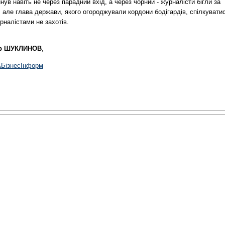
нув навіть не через парадний вхід, а через чорний - журналісти бігли за
 але глава держави, якого огороджували кордони бодігардів, спілкувати
рналістами не захотів.
р ШУКЛИНОВ
,
АБiзнесIнформ