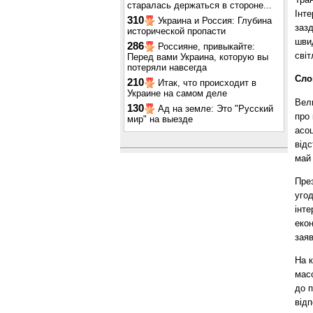
старалась держаться в стороне...
Інте
310
Украина и Россия: Глубина
зазд
исторической пропасти
шви
286
Россияне, привыкайте:
світ
Перед вами Украина, которую вы
потеряли навсегда
Сло
210
Итак, что происходит в
Украине на самом деле
Вел
130
Ад на земле: Это "Русский
про 
мир" на выезде
асо
відс
май 
През
угод
інте
екон
заяв
На к
масо
до п
відп