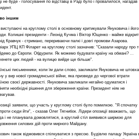
і не буде - голосування по відставці в Раді було і провалилося, нагадав
идент.
во іншим
 виступаючі на круглому столі в основному критикували Януковича і його
ди. Колишні президенти - Леонід Кучма і Віктор Ющенко - майже відкрит
ід Кравчук - стримано, перериваючи палкі і довгі промови Азарова.
іарх УПЦ КП Філарет на круглому столі зазначив: "Сказали народу про т
йдемо до Європи. Обдурили. Як можемо будувати країну на обмані? ...
женете цих людей - на вулицю вийде ще більше".
їнські письменники, коли їм дали слово, закликали Януковича не штовх
ну у вир нової громадянської війни, яка призведе до чергової втрати
їною своєї державності. Януковича закликали негайно одуматися і
няти необхідні рішення для збереження країни. Президент ніяк не
еагував.
озиції заявили, що участь у круглому столі було помилкою. "Я спочатку
проти сюди йти", - сказав Олег Тягнибок. Лідери опозиції вважають, що
да і не планувала домовлятися, а круглий стіл виявився ширмою для
довження силових дій проти мирного Майдану.
кович також відмовився спілкуватися з пресою. Будівлю палацу Україна 