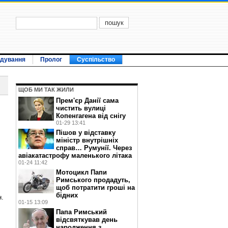
ідування
Пролог
Суспільство
ЩОБ МИ ТАК ЖИЛИ
Прем'єр Данії сама
чистить вулиці
Копенгагена від снігу
01-29 13:41
Пішов у відставку
міністр внутрішніх
справ… Румунії. Через
авіакатастрофу маленького літака
01-24 11:42
Мотоцикл Папи
Римського продадуть,
щоб потратити гроші на
бідних
н.
01-15 13:09
Папа Римський
відсвяткував день
народження з