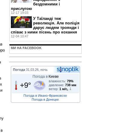
бездомними і
прислугою
12-17 19:03
У Таїланді теж
революція. Але поліція
дарує людям троянди і
співає з ними пісень про кохання
12-04 10:47
ав
МИ НА FACEBOOK
про
и
Погода
31.03.26, ночь
Погода в
Киеве
в
влажность:
79%
+9°
их
давление:
738 мм
ветер:
1 м/с,
ми
Погода в Ивано-Франковске
Погода в Донецке
лу
 в