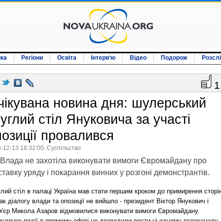
ика
Регіони
Освіта
Інтерв‘ю
Відео
Подорож
Розсл
1
чікувана новина дня: шулерський
углий стіл Януковича за участі
позиції провалився
-12-13 18:32:00. Суспільство
Влада не захотіла виконувати вимоги Євромайдану про
ставку уряду і покарання винних у розгоні демонстрантів.
лий стіл в палаці Україна мав стати першим кроком до примирення сторі
к діалогу влади та опозиції не вийшло - президент Віктор Янукович і
м'єр Микола Азаров відмовилися виконувати вимоги Євромайдану.
сляцію події в прямому ефірі не дозволили вести ні одному телеканалу.