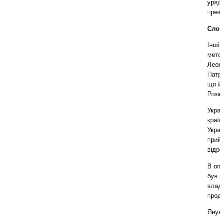
уряд
през
Сло
Інші
мето
Леон
Патр
що 
Роз
Укра
краї
Укра
прий
відр
В оп
був 
вла
про
Яну