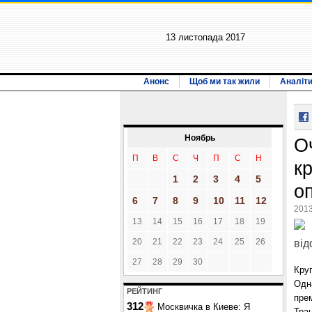
13 листопада 2017
Анонс
Щоб ми так жили
Аналіт
Ноябрь
О
П
В
С
Ч
П
С
Н
кр
1
2
3
4
5
о
6
7
8
9
10
11
12
2013
13
14
15
16
17
18
19
20
21
22
23
24
25
26
від
27
28
29
30
Круг
Одна
РЕЙТИНГ
пре
312
Москвичка в Киеве: Я
Тран