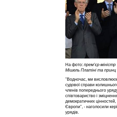
На фото:
прем’єр-міністр
Мішель Платіні та принц 
"Водночас, ми висловлюєм
судової справи колишньог
членів попереднього уряду
співтовариство і зміцненн
демократичних цінностей, 
Європи", - наголосили кері
урядів.