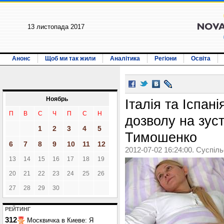
13 листопада 2017
Анонс
Щоб ми так жили
Аналітика
Регіони
Освіта
Ноябрь
Італія та Іспан
П
В
С
Ч
П
С
Н
дозволу на зуст
1
2
3
4
5
Тимошенко
6
7
8
9
10
11
12
2012-07-02 16:24:00. Суспіл
13
14
15
16
17
18
19
20
21
22
23
24
25
26
27
28
29
30
РЕЙТИНГ
312
Москвичка в Киеве: Я