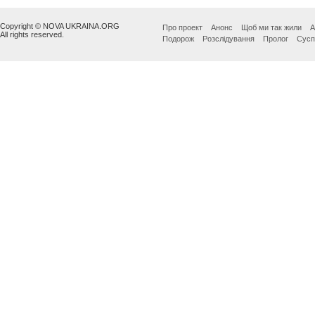
Copyright © NOVA UKRAINA.ORG
Про проект
Анонс
Щоб ми так жили
А
All rights reserved.
Подорож
Розслідування
Пролог
Сусп