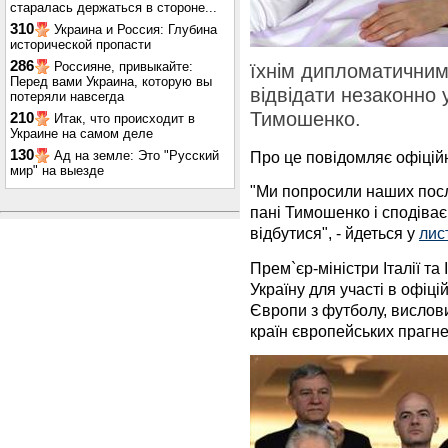
старалась держаться в стороне...
310
Украина и Россия: Глубина
исторической пропасти
286
Россияне, привыкайте:
їхнім дипломатичним
Перед вами Украина, которую вы
відвідати незаконно 
потеряли навсегда
Тимошенко.
210
Итак, что происходит в
Украине на самом деле
130
Ад на земле: Это "Русский
Про це повідомляє офіці
мир" на выезде
"Ми попросили наших послі
пані Тимошенко і сподіває
відбутися", - йдеться у
лис
Прем`єр-міністри Італії та 
Україну для участі в офіці
Європи з футболу, вислови
країн європейських прагне