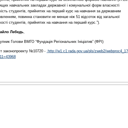
вищих навчальних закладах державної і комунальної форм власності
кість студентів, прийнятих на перший курс на навчання за державним
вленням, повинна становити не менше ніж 51 відсоток від загальної
кості студентів, прийнятих на навчання на перший курс.”).
айло Лебедь
,
упник Голови ВМГО “Фундація Регіональних Ініціатив” (ФРІ)
ст законопроекту №10720 -
http://w1.c1.rada.gov.ua/pls/zweb2/webproc4_1?
511=43968