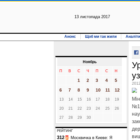
13 листопада 2017
Анонс
Щоб ми так жили
Аналіт
Ноябрь
У
П
В
С
Ч
П
С
Н
у
1
2
3
4
5
2012
6
7
8
9
10
11
12
Мін
13
14
15
16
17
18
19
№10
20
21
22
23
24
25
26
нау
27
28
29
30
зак
дер
РЕЙТИНГ
вищ
312
Москвичка в Киеве: Я