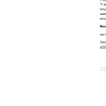
“У 
кіль
замо
кіль
Мих
заст
Тек
pf3