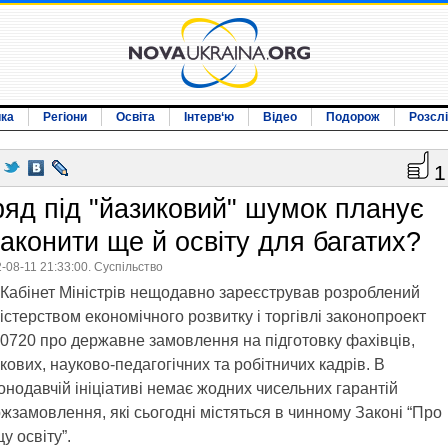
ика
Регіони
Освіта
Інтерв‘ю
Відео
Подорож
Розсл
1
ряд під "йазиковий" шумок планує
законити ще й освіту для багатих?
-08-11 21:33:00. Суспільство
Кабінет Міністрів нещодавно зареєстрував розроблений
істерством економічного розвитку і торгівлі законопроект
720 про державне замовлення на підготовку фахівців,
кових, науково-педагогічних та робітничих кадрів. В
онодавчій ініціативі немає жодних чисельних гарантій
жзамовлення, які сьогодні містяться в чинному Законі “Про
у освіту”.