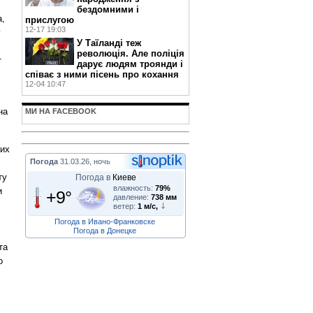
бездомними і
а,
прислугою
12-17 19:03
у
У Таїланді теж
революція. Але поліція
т
дарує людям троянди і
співає з ними пісень про кохання
12-04 10:47
на
МИ НА FACEBOOK
ких
Погода
31.03.26, ночь
ту
Погода в
Киеве
влажность:
79%
и
+9°
давление:
738 мм
ветер:
1 м/с,
Погода в Ивано-Франковске
Погода в Донецке
та
о
: