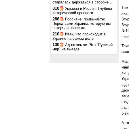
старалась держаться в стороне...
Тим 
310
Украина и Россия: Глубина
исторической пропасти
яка
286
Россияне, привыкайте:
Згур
Перед вами Украина, которую вы
Згур
потеряли навсегда
№10
210
Итак, что происходит в
чинн
Украине на самом деле
130
Ад на земле: Это "Русский
Таки
мир" на выезде
зако
Маєт
міні
вищ
Укра
відп
дер
заб
студ
ста 
рівн
А та
сту