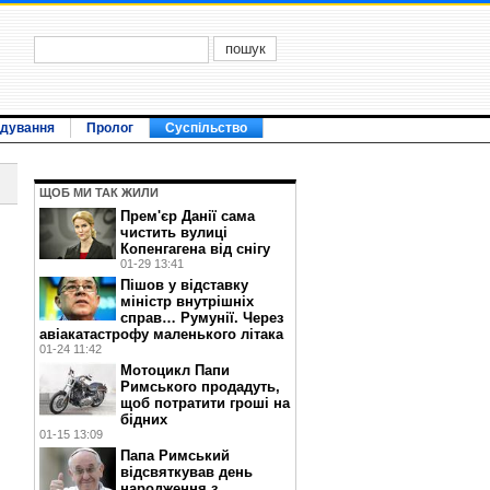
ідування
Пролог
Суспільство
ЩОБ МИ ТАК ЖИЛИ
Прем'єр Данії сама
чистить вулиці
Копенгагена від снігу
01-29 13:41
Пішов у відставку
міністр внутрішніх
справ… Румунії. Через
авіакатастрофу маленького літака
01-24 11:42
Мотоцикл Папи
Римського продадуть,
щоб потратити гроші на
бідних
01-15 13:09
Папа Римський
відсвяткував день
народження з