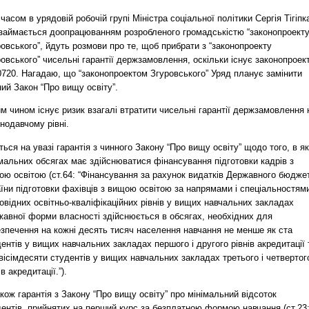
часом в урядовій робочій групі Міністра соціальної політики Сергія Тігіпк
 займається доопрацюванням розробленого громадськістю “законопроект
овського”, йдуть розмови про те, щоб прибрати з “законопроекту
овського” чисельні гарантії держзамовлення, оскільки існує законопроек
720. Нагадаю, що “законопроектом Згуровського” Уряд планує замінити
ий Закон “Про вищу освіту”.
м чином існує ризик взагалі втратити чисельні гарантії держзамовлення 
нодавчому рівні.
ься на увазі гарантія з чинного Закону “Про вищу освіту” щодо того, в я
мальних обсягах має здійснюватися фінансування підготовки кадрів з
ою освітою (ст.64: “Фінансування за рахунок видатків Державного бюдже
їни підготовки фахівців з вищою освітою за напрямами і спеціальностям
овідних освітньо-кваліфікаційних рівнів у вищих навчальних закладах
жавної форми власності здійснюється в обсягах, необхідних для
езпечення на кожні десять тисяч населення навчання не менше як ста
ентів у вищих навчальних закладах першого і другого рівнів акредитації 
вісімдесяти студентів у вищих навчальних закладах третього і четвертог
ів акредитації.”).
кож гарантія з Закону “Про вищу освіту” про мінімальний відсоток
дентів, прийнятих на перший курс за безплатною формою навчання (ст.23